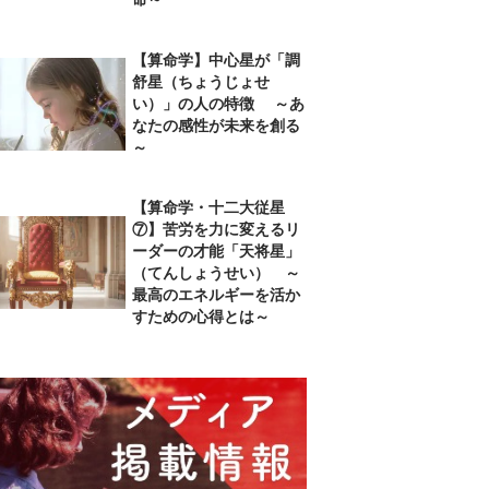
【算命学】中心星が「調
舒星（ちょうじょせ
い）」の人の特徴 ～あ
なたの感性が未来を創る
～
【算命学・十二大従星
⑦】苦労を力に変えるリ
ーダーの才能「天将星」
（てんしょうせい） ～
最高のエネルギーを活か
すための心得とは～