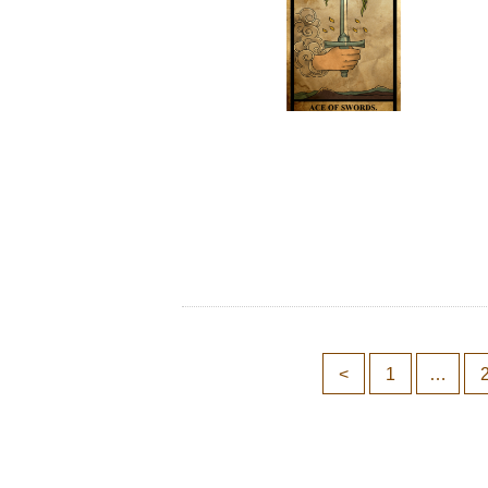
<
1
…