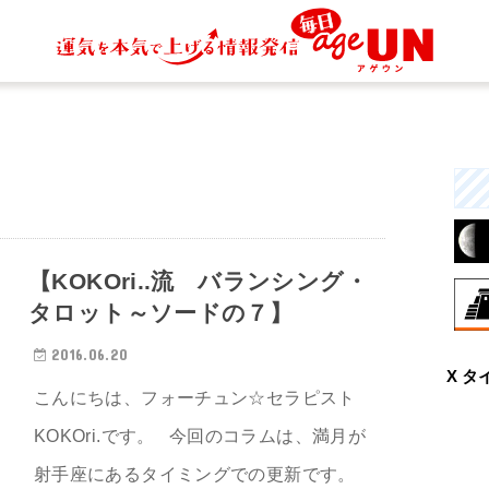
【KOKOri..流 バランシング・
タロット～ソードの７】
8月
2016.06.20
X タ
曖
こんにちは、フォーチュン☆セラピスト
と
行
KOKOri.です。 今回のコラムは、満月が
射手座にあるタイミングでの更新です。