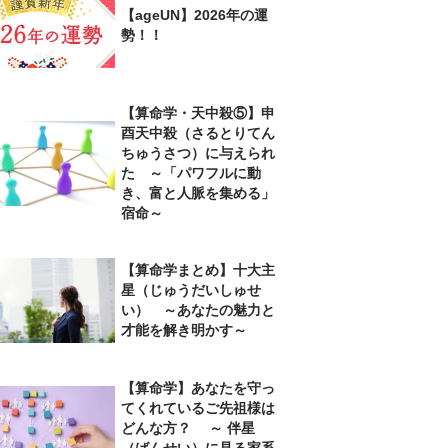
【ageUN】2026年の運
勢！！
【算命学・天中殺⑤】申
酉天中殺（さるとりてん
ちゅうさつ）に与えられ
た ～「パワフルに動
き、富と人脈を集める」
宿命～
【算命学まとめ】十大主
星（じゅうだいしゅせ
い） ～あなたの魅力と
才能を解き明かす～
【算命学】あなたを守っ
てくれているご先祖様は
どんな方？ ～ 伴星
（ばんせい）に見る家系