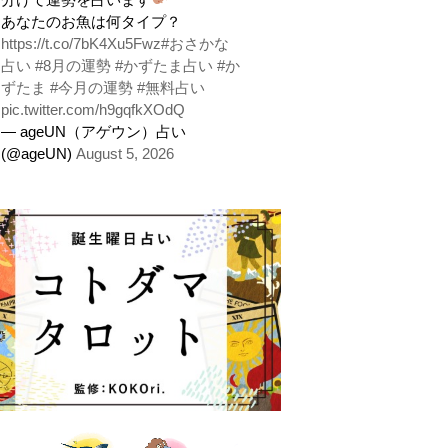
あなたのお魚は何タイプ？
https://t.co/7bK4Xu5Fwz
#おさかな
占い
#8月の運勢
#かずたま占い
#か
ずたま
#今月の運勢
#無料占い
pic.twitter.com/h9gqfkXOdQ
— ageUN（アゲウン）占い
(@ageUN)
August 5, 2026