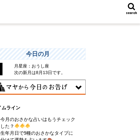
search
今日の月
月星座：おうし座
次の新月は8月13日です。
6日
イムライン
昧な気持ちで人と付き合うことはタブー
される日。出会いは貴重な共有の時間。
今月のおさかな占いはもうチェック
動はあなたの大切な時間です。
した？
生年月日で9種のおさかなタイプに
分けて運勢を占います