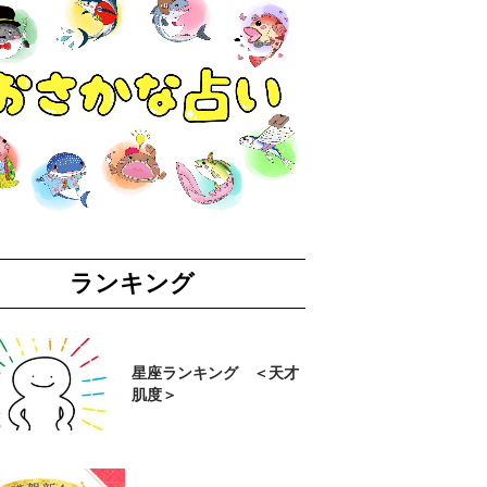
ランキング
星座ランキング ＜天才
肌度＞