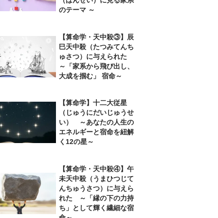
のテーマ ～
【算命学・天中殺③】辰
巳天中殺（たつみてんち
ゅさつ）に与えられた
～「家系から飛び出し、
大成を掴む」 宿命～
【算命学】十二大従星
（じゅうにだいじゅうせ
い） ～あなたの人生の
エネルギーと宿命を紐解
く12の星～
【算命学・天中殺④】午
未天中殺（うまひつじて
んちゅうさつ）に与えら
れた ～「縁の下の力持
ち」として輝く繊細な宿
命～