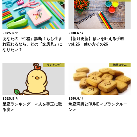
2025.6.15
2018.6.14
あなたの『性格』診断！もし生ま
【新月更新】願いを叶える手帳
れ変わるなら、どの『文房具』に
vol.26 使い方その26
なりたい？
ランキング
満月コラム
2025.5.4
2019.9.14
星座ランキング ＜人を手玉に取
魚座満月とRUNE＜ブランクルー
る度＞
ン＞