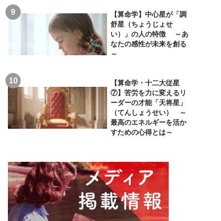
【算命学】中心星が「調
舒星（ちょうじょせ
い）」の人の特徴 ～あ
なたの感性が未来を創る
～
【算命学・十二大従星
⑦】苦労を力に変えるリ
ーダーの才能「天将星」
（てんしょうせい） ～
最高のエネルギーを活か
すための心得とは～