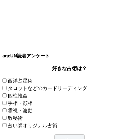
ageUN読者アンケート
好きな占術は？
西洋占星術
タロットなどのカードリーディング
四柱推命
手相・顔相
霊視・波動
数秘術
占い師オリジナル占術