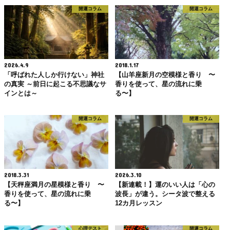
開運コラム
開運コラム
2026.4.9
2018.1.17
「呼ばれた人しか行けない」神社
【山羊座新月の空模様と香り 〜
の真実 ～前日に起こる不思議なサ
香りを使って、星の流れに乗
インとは～
る〜】
開運コラム
開運コラム
2018.3.31
2026.3.10
【天秤座満月の星模様と香り 〜
【新連載！】運のいい人は「心の
香りを使って、星の流れに乗
波長」が違う。シータ波で整える
る〜】
12カ月レッスン
心理テスト
開運コラム