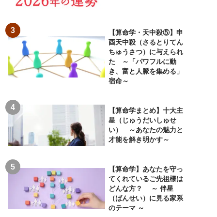
【算命学・天中殺⑤】申
酉天中殺（さるとりてん
ちゅうさつ）に与えられ
た ～「パワフルに動
き、富と人脈を集める」
宿命～
【算命学まとめ】十大主
星（じゅうだいしゅせ
い） ～あなたの魅力と
才能を解き明かす～
【算命学】あなたを守っ
てくれているご先祖様は
どんな方？ ～ 伴星
（ばんせい）に見る家系
のテーマ ～