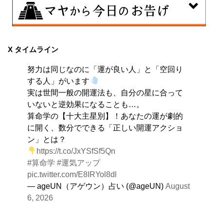
8月7日
伝統や歴史的な過去のやり方・道筋を踏襲する日。あな
X タイムライン
たの直感で伝統を踏まえ、伝統を乗り越えるひらめき
努力は同じなのに「運が良い人」と「空回り
を。
する人」がいます
実は世間一般の開運法も、自分の星に合って
いないと逆効果になることも…。
算命学の【十大主星別】！あなたの運が劇的
に開く、数分でできる「正しい開運アクショ
ン」とは？
https://t.co/JxYSfSf5Qn
#算命学
#運気アップ
pic.twitter.com/E8IRYol8dl
— ageUN（アゲウン）占い (@ageUN)
August
6, 2026