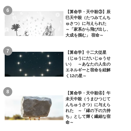
【算命学・天中殺③】辰
巳天中殺（たつみてんち
ゅさつ）に与えられた
～「家系から飛び出し、
大成を掴む」 宿命～
【算命学】十二大従星
（じゅうにだいじゅうせ
い） ～あなたの人生の
エネルギーと宿命を紐解
く12の星～
【算命学・天中殺④】午
未天中殺（うまひつじて
んちゅうさつ）に与えら
れた ～「縁の下の力持
ち」として輝く繊細な宿
命～