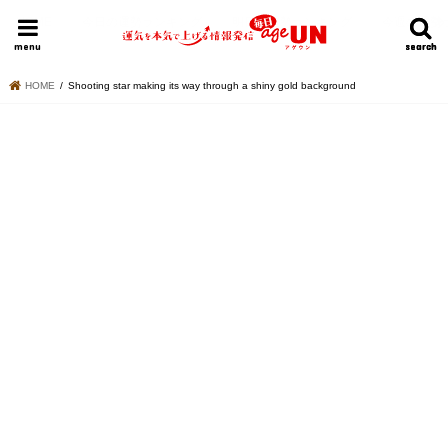
HOME
今日の運勢ランキング
明日の運勢ランキング
今週の運勢
menu
search
search
HOME
Shooting star making its way through a shiny gold background