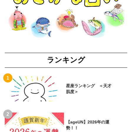
ランキング
星座ランキング ＜天才
肌度＞
【ageUN】2026年の運
勢！！