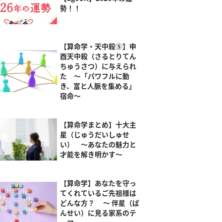
勢！！
【算命学・天中殺⑤】申
酉天中殺（さるとりてん
ちゅうさつ）に与えられ
た ～「パワフルに動
き、富と人脈を集める」
宿命～
【算命学まとめ】十大主
星（じゅうだいしゅせ
い） ～あなたの魅力と
才能を解き明かす～
【算命学】あなたを守っ
てくれているご先祖様は
どんな方？ ～ 伴星（ば
んせい）に見る家系のテ