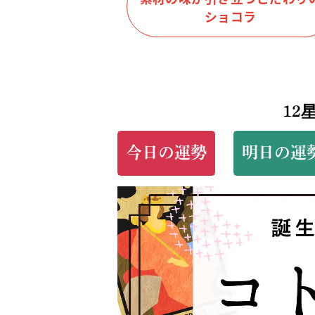
ショコラ
12
今日の運勢
明日の運