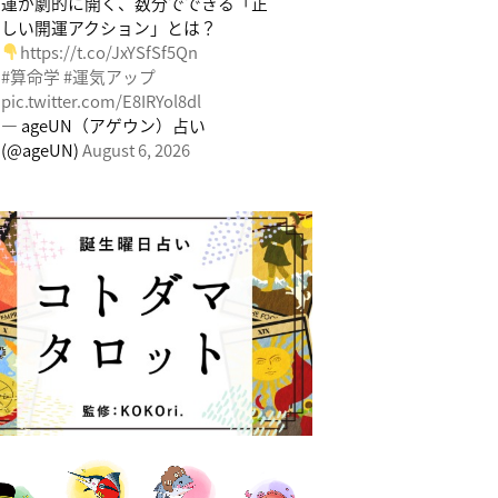
運が劇的に開く、数分でできる「正
しい開運アクション」とは？
https://t.co/JxYSfSf5Qn
#算命学
#運気アップ
pic.twitter.com/E8IRYol8dl
— ageUN（アゲウン）占い
(@ageUN)
August 6, 2026