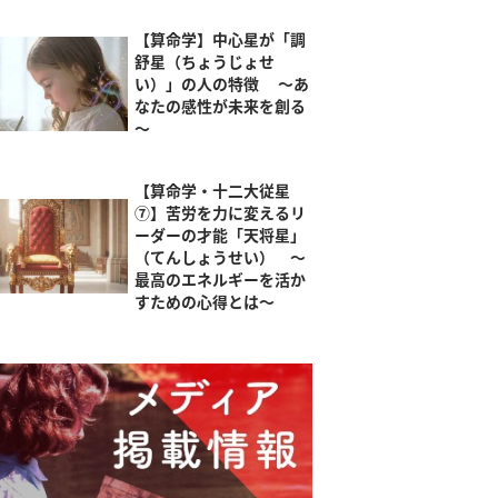
【算命学】中心星が「調
舒星（ちょうじょせ
い）」の人の特徴 ～あ
なたの感性が未来を創る
～
【算命学・十二大従星
⑦】苦労を力に変えるリ
ーダーの才能「天将星」
（てんしょうせい） ～
最高のエネルギーを活か
すための心得とは～