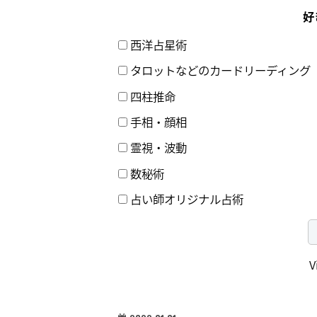
好
西洋占星術
タロットなどのカードリーディング
四柱推命
手相・顔相
霊視・波動
数秘術
占い師オリジナル占術
V