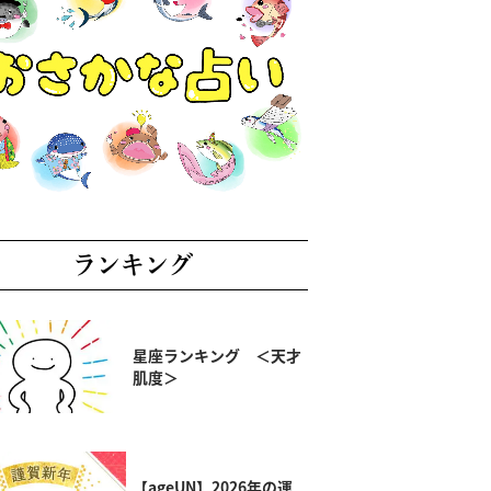
ランキング
星座ランキング ＜天才
肌度＞
【ageUN】2026年の運