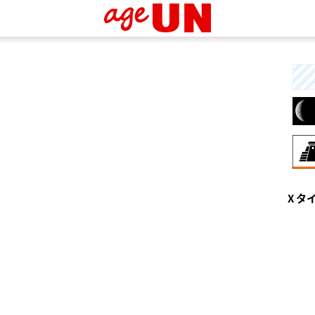
8月
X タ
興
な
と