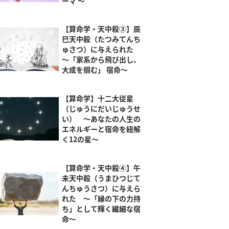
ーマ ～
【算命学・天中殺③】辰
巳天中殺（たつみてんち
ゅさつ）に与えられた
～「家系から飛び出し、
大成を掴む」 宿命～
【算命学】十二大従星
（じゅうにだいじゅうせ
い） ～あなたの人生の
エネルギーと宿命を紐解
く12の星～
【算命学・天中殺④】午
未天中殺（うまひつじて
んちゅうさつ）に与えら
れた ～「縁の下の力持
ち」として輝く繊細な宿
命～