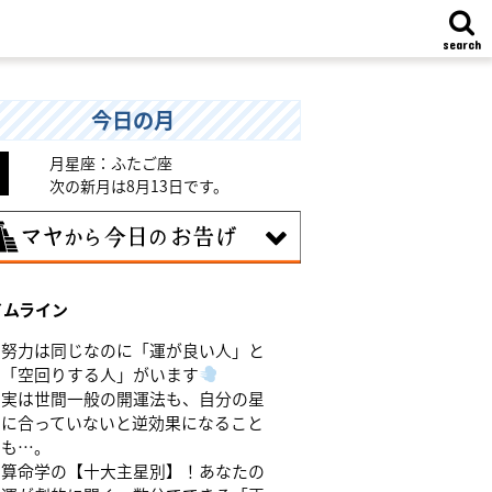
search
今日の月
月星座：ふたご座
次の新月は8月13日です。
8日
イムライン
味のある分野で、熟練を志す日。なんと
くではなく、そこに集中に、没頭するこ
努力は同じなのに「運が良い人」と
で、才能が開花します。
「空回りする人」がいます
実は世間一般の開運法も、自分の星
に合っていないと逆効果になること
も…。
算命学の【十大主星別】！あなたの