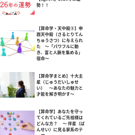
勢！！
【算命学・天中殺⑤】申
酉天中殺（さるとりてん
ちゅうさつ）に与えられ
た ～「パワフルに動
き、富と人脈を集める」
宿命～
【算命学まとめ】十大主
星（じゅうだいしゅせ
い） ～あなたの魅力と
才能を解き明かす～
【算命学】あなたを守っ
てくれているご先祖様は
どんな方？ ～ 伴星（ば
んせい）に見る家系のテ