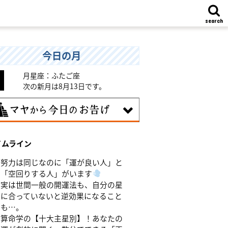
search
今日の月
月星座：ふたご座
次の新月は8月13日です。
8日
イムライン
味のある分野で、熟練を志す日。なんと
くではなく、そこに集中に、没頭するこ
努力は同じなのに「運が良い人」と
で、才能が開花します。
「空回りする人」がいます
実は世間一般の開運法も、自分の星
に合っていないと逆効果になること
も…。
算命学の【十大主星別】！あなたの