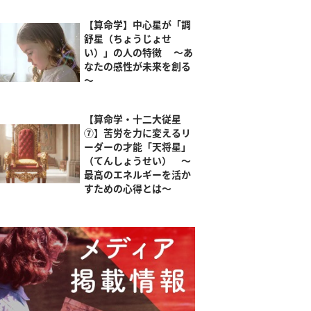
【算命学】中心星が「調
舒星（ちょうじょせ
い）」の人の特徴 ～あ
なたの感性が未来を創る
～
【算命学・十二大従星
⑦】苦労を力に変えるリ
ーダーの才能「天将星」
（てんしょうせい） ～
最高のエネルギーを活か
すための心得とは～