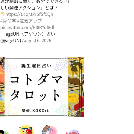
運が劇的に開く、数分でできる「正
しい開運アクション」とは？
https://t.co/JxYSfSf5Qn
#算命学
#運気アップ
pic.twitter.com/E8IRYol8dl
— ageUN（アゲウン）占い
(@ageUN)
August 6, 2026