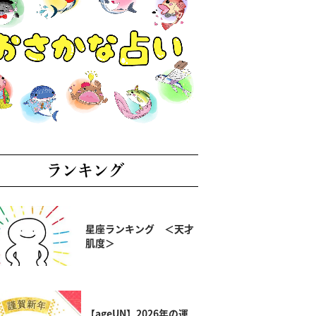
ランキング
星座ランキング ＜天才
肌度＞
【ageUN】2026年の運