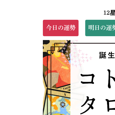
12
今日の運勢
明日の運