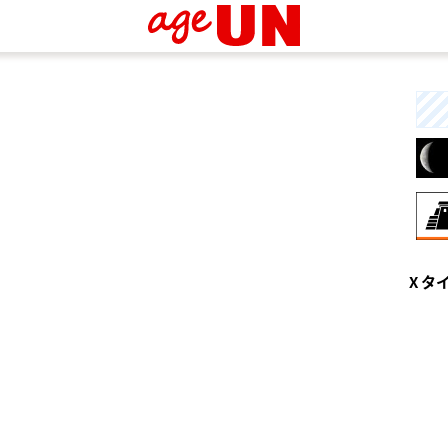
8月
X タ
興
な
と