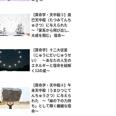
ーマ ～
【算命学・天中殺③】辰
巳天中殺（たつみてんち
ゅさつ）に与えられた
～「家系から飛び出し、
大成を掴む」 宿命～
【算命学】十二大従星
（じゅうにだいじゅうせ
い） ～あなたの人生の
エネルギーと宿命を紐解
く12の星～
【算命学・天中殺④】午
未天中殺（うまひつじて
んちゅうさつ）に与えら
れた ～「縁の下の力持
ち」として輝く繊細な宿
命～