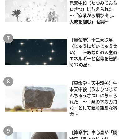
巳天中殺（たつみてんち
ゅさつ）に与えられた
～「家系から飛び出し、
大成を掴む」 宿命～
【算命学】十二大従星
（じゅうにだいじゅうせ
い） ～あなたの人生の
エネルギーと宿命を紐解
く12の星～
【算命学・天中殺④】午
未天中殺（うまひつじて
んちゅうさつ）に与えら
れた ～「縁の下の力持
ち」として輝く繊細な宿
命～
【算命学】中心星が「調
舒星（ちょうじょせ