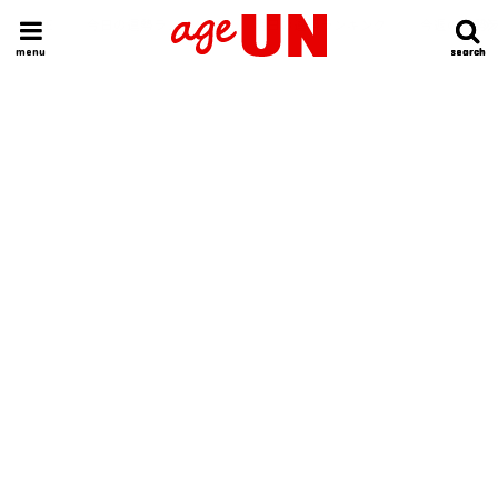
HOME
今日の運勢ランキング
明日の運勢ランキング
今週の運勢
menu
search
search