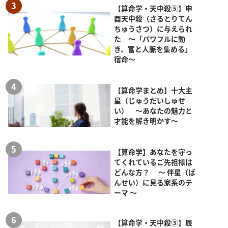
【算命学・天中殺⑤】申
酉天中殺（さるとりてん
ちゅうさつ）に与えられ
た ～「パワフルに動
き、富と人脈を集める」
宿命～
【算命学まとめ】十大主
星（じゅうだいしゅせ
い） ～あなたの魅力と
才能を解き明かす～
【算命学】あなたを守っ
てくれているご先祖様は
どんな方？ ～ 伴星（ば
んせい）に見る家系のテ
ーマ ～
【算命学・天中殺③】辰