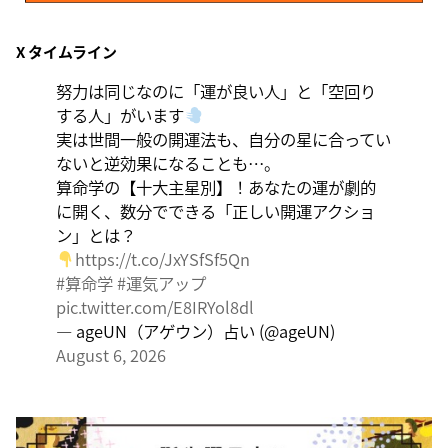
8月10日
X タイムライン
自分をいつもとは違う特定の環境に追い込むことで、普
段とは違う自分を見つける日。その状況にとことん奉仕
努力は同じなのに「運が良い人」と「空回り
する。
する人」がいます
実は世間一般の開運法も、自分の星に合ってい
ないと逆効果になることも…。
算命学の【十大主星別】！あなたの運が劇的
に開く、数分でできる「正しい開運アクショ
ン」とは？
https://t.co/JxYSfSf5Qn
#算命学
#運気アップ
pic.twitter.com/E8IRYol8dl
— ageUN（アゲウン）占い (@ageUN)
August 6, 2026