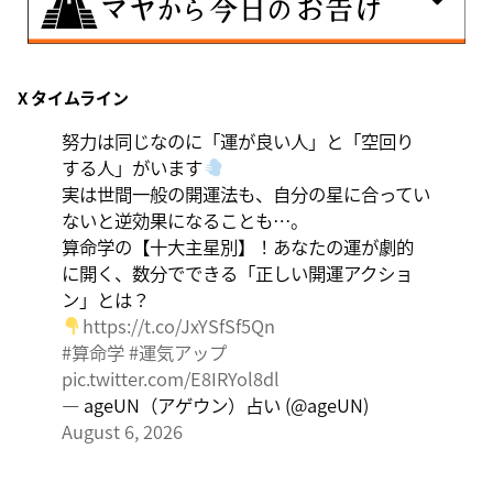
8月7日
X タイムライン
伝統や歴史的な過去のやり方・道筋を踏襲する日。あな
たの直感で伝統を踏まえ、伝統を乗り越えるひらめき
努力は同じなのに「運が良い人」と「空回り
を。
する人」がいます
実は世間一般の開運法も、自分の星に合ってい
ないと逆効果になることも…。
算命学の【十大主星別】！あなたの運が劇的
に開く、数分でできる「正しい開運アクショ
ン」とは？
https://t.co/JxYSfSf5Qn
#算命学
#運気アップ
pic.twitter.com/E8IRYol8dl
— ageUN（アゲウン）占い (@ageUN)
August 6, 2026