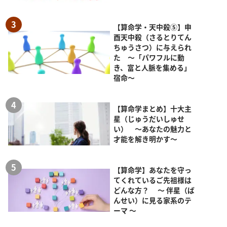
【算命学・天中殺⑤】申
酉天中殺（さるとりてん
ちゅうさつ）に与えられ
た ～「パワフルに動
き、富と人脈を集める」
宿命～
【算命学まとめ】十大主
星（じゅうだいしゅせ
い） ～あなたの魅力と
才能を解き明かす～
【算命学】あなたを守っ
てくれているご先祖様は
どんな方？ ～ 伴星（ば
んせい）に見る家系のテ
ーマ ～