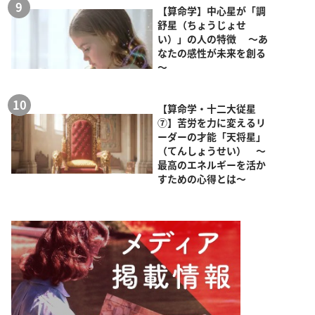
【算命学】中心星が「調
舒星（ちょうじょせ
い）」の人の特徴 ～あ
なたの感性が未来を創る
～
【算命学・十二大従星
⑦】苦労を力に変えるリ
ーダーの才能「天将星」
（てんしょうせい） ～
最高のエネルギーを活か
すための心得とは～