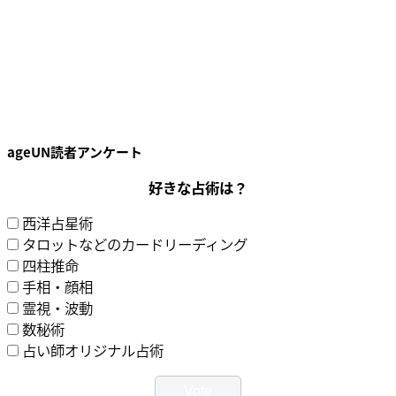
ageUN読者アンケート
好きな占術は？
西洋占星術
タロットなどのカードリーディング
四柱推命
手相・顔相
霊視・波動
数秘術
占い師オリジナル占術