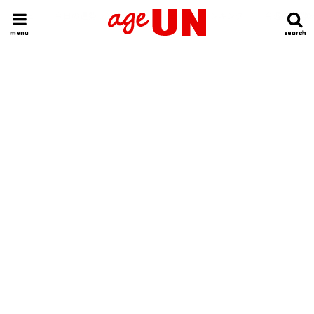
HOME
今日の運勢ランキング
明日の運勢ランキング
今週の運勢
menu
search
search