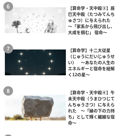
【算命学・天中殺③】辰
巳天中殺（たつみてんち
ゅさつ）に与えられた
～「家系から飛び出し、
大成を掴む」 宿命～
【算命学】十二大従星
（じゅうにだいじゅうせ
い） ～あなたの人生の
エネルギーと宿命を紐解
く12の星～
【算命学・天中殺④】午
未天中殺（うまひつじて
んちゅうさつ）に与えら
れた ～「縁の下の力持
ち」として輝く繊細な宿
命～