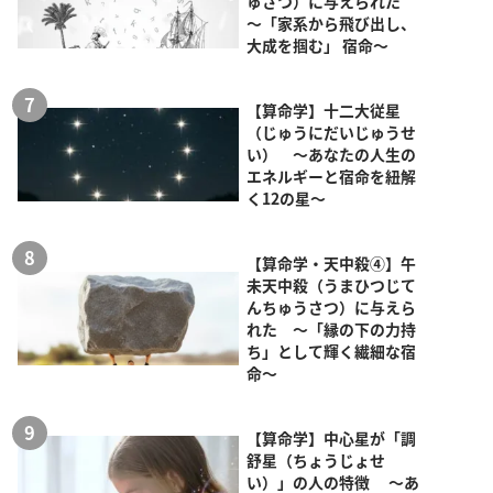
ゅさつ）に与えられた
～「家系から飛び出し、
大成を掴む」 宿命～
【算命学】十二大従星
（じゅうにだいじゅうせ
い） ～あなたの人生の
エネルギーと宿命を紐解
く12の星～
【算命学・天中殺④】午
未天中殺（うまひつじて
んちゅうさつ）に与えら
れた ～「縁の下の力持
ち」として輝く繊細な宿
命～
【算命学】中心星が「調
舒星（ちょうじょせ
い）」の人の特徴 ～あ