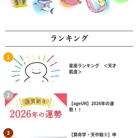
ランキング
星座ランキング ＜天才
肌度＞
【ageUN】2026年の運
勢！！
【算命学・天中殺⑤】申