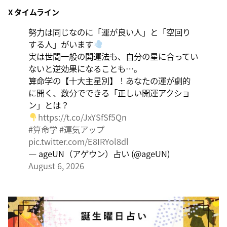
X タイムライン
大きくエネルギーを放出する日。日々の活力をため込ん
で、自分の目標に向かって、一気に解き放ちましょう。
努力は同じなのに「運が良い人」と「空回り
する人」がいます
実は世間一般の開運法も、自分の星に合ってい
ないと逆効果になることも…。
算命学の【十大主星別】！あなたの運が劇的
に開く、数分でできる「正しい開運アクショ
ン」とは？
https://t.co/JxYSfSf5Qn
#算命学
#運気アップ
pic.twitter.com/E8IRYol8dl
— ageUN（アゲウン）占い (@ageUN)
August 6, 2026