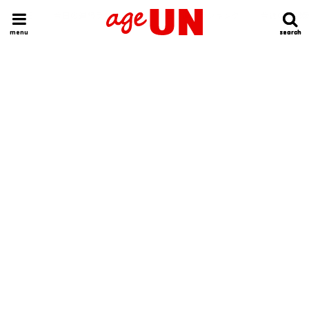
HOME
今日の運勢ランキング
明日の運勢ランキング
今週の運勢
menu
search
search