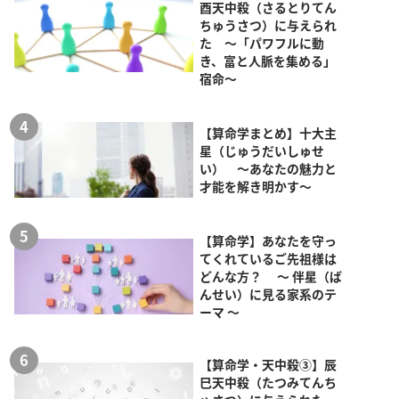
酉天中殺（さるとりてん
ちゅうさつ）に与えられ
た ～「パワフルに動
き、富と人脈を集める」
宿命～
【算命学まとめ】十大主
星（じゅうだいしゅせ
い） ～あなたの魅力と
才能を解き明かす～
【算命学】あなたを守っ
てくれているご先祖様は
どんな方？ ～ 伴星（ば
んせい）に見る家系のテ
ーマ ～
【算命学・天中殺③】辰
巳天中殺（たつみてんち