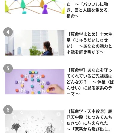
た ～「パワフルに動
き、富と人脈を集める」
宿命～
【算命学まとめ】十大主
星（じゅうだいしゅせ
い） ～あなたの魅力と
才能を解き明かす～
【算命学】あなたを守っ
てくれているご先祖様は
どんな方？ ～ 伴星（ば
んせい）に見る家系のテ
ーマ ～
【算命学・天中殺③】辰
巳天中殺（たつみてんち
ゅさつ）に与えられた
～「家系から飛び出し、