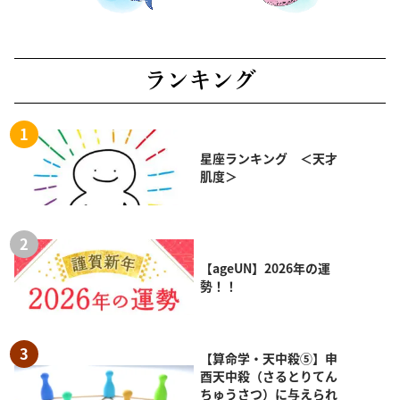
ランキング
星座ランキング ＜天才
肌度＞
【ageUN】2026年の運
勢！！
【算命学・天中殺⑤】申
酉天中殺（さるとりてん
ちゅうさつ）に与えられ