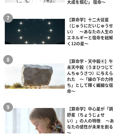
大成を掴む」 宿命～
【算命学】十二大従星
（じゅうにだいじゅうせ
い） ～あなたの人生の
エネルギーと宿命を紐解
く12の星～
【算命学・天中殺④】午
未天中殺（うまひつじて
んちゅうさつ）に与えら
れた ～「縁の下の力持
ち」として輝く繊細な宿
命～
【算命学】中心星が「調
舒星（ちょうじょせ
い）」の人の特徴 ～あ
なたの感性が未来を創る
～