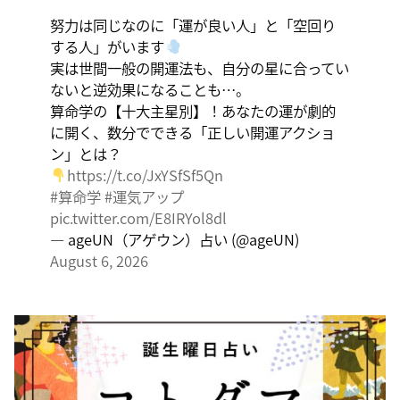
く、そこに集中に、没頭することで、才能が開花しま
努力は同じなのに「運が良い人」と「空回り
す。
する人」がいます
実は世間一般の開運法も、自分の星に合ってい
ないと逆効果になることも…。
算命学の【十大主星別】！あなたの運が劇的
に開く、数分でできる「正しい開運アクショ
ン」とは？
https://t.co/JxYSfSf5Qn
#算命学
#運気アップ
pic.twitter.com/E8IRYol8dl
— ageUN（アゲウン）占い (@ageUN)
August 6, 2026