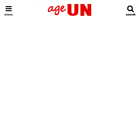
HOME
今日の運勢ランキング
明日の運勢ランキング
今週の運勢
menu
search
search