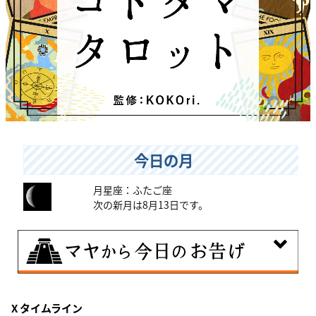
今日の月
月星座：ふたご座
次の新月は8月13日です。
8月8日
X タイムライン
興味のある分野で、熟練を志す日。なんとなくではな