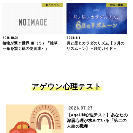
新月コラム
西洋占星術
2016.10.31
2026.6.1
植物が繋ぐ世界 Ⅲ（５）「雑草
月と星とカラダのリズム【６月の
～命を繋ぐ緑の使者達～」
リズム－ン】－月間ガイド－
アゲウン心理テスト
2026.07.27
【ageUN心理テスト】あなたの
深層心理が求めている「第二の
人生の職種」