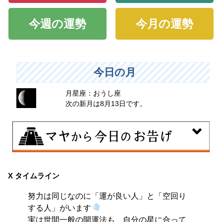
今週の運勢
今月の運勢
今日の月
月星座：おうし座
次の新月は8月13日です。
8月7日
伝統や歴史的な過去のやり方・道筋を踏襲する日。あな
X タイムライン
たの直感で伝統を踏まえ、伝統を乗り越えるひらめき
努力は同じなのに「運が良い人」と「空回り
を。
する人」がいます
実は世間一般の開運法も、自分の星に合って