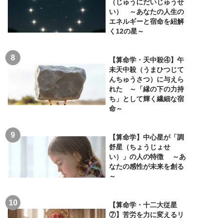
（じゅうにだいじゅうせ
い） ～あなたの人生の
エネルギーと宿命を紐解
く12の星～
【算命学・天中殺④】午
未天中殺（うまひつじて
んちゅうさつ）に与えら
れた ～「縁の下の力持
ち」として輝く繊細な宿
命～
【算命学】中心星が「調
舒星（ちょうじょせ
い）」の人の特徴 ～あ
なたの感性が未来を創る
～
【算命学・十二大従星
⑦】苦労を力に変えるリ