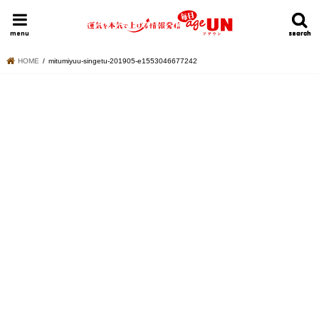
HOME
今日の運勢ランキング
明日の運勢ランキング
今週の運勢
menu
search
search
HOME
mitumiyuu-singetu-201905-e1553046677242