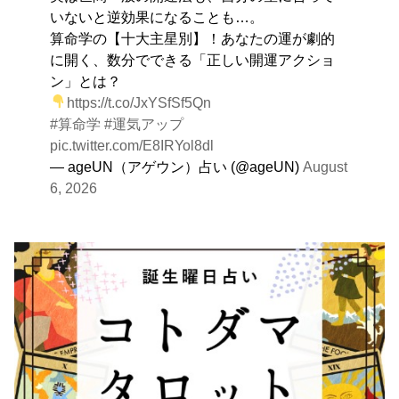
いないと逆効果になることも…。
算命学の【十大主星別】！あなたの運が劇的
に開く、数分でできる「正しい開運アクショ
ン」とは？
https://t.co/JxYSfSf5Qn
#算命学
#運気アップ
pic.twitter.com/E8IRYol8dl
— ageUN（アゲウン）占い (@ageUN)
August
6, 2026