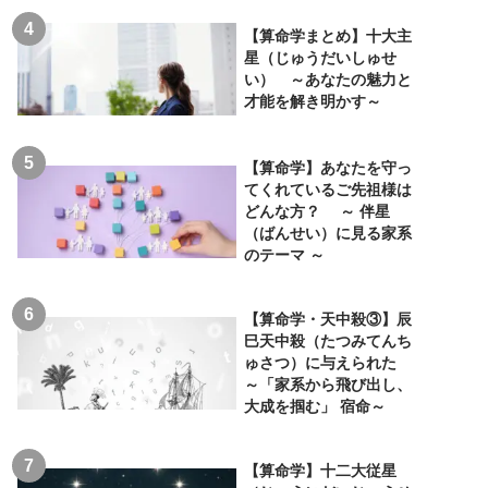
【算命学まとめ】十大主
星（じゅうだいしゅせ
い） ～あなたの魅力と
才能を解き明かす～
【算命学】あなたを守っ
てくれているご先祖様は
どんな方？ ～ 伴星
（ばんせい）に見る家系
のテーマ ～
【算命学・天中殺③】辰
巳天中殺（たつみてんち
ゅさつ）に与えられた
～「家系から飛び出し、
大成を掴む」 宿命～
【算命学】十二大従星