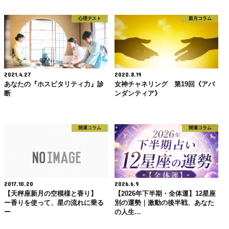
心理テスト
新月コラム
2021.4.27
2020.8.19
あなたの『ホスピタリティ力』診
女神チャネリング 第19回《アバ
断
ンダンティア》
開運コラム
開運コラム
2017.10.20
2026.6.9
【天秤座新月の空模様と香り】
【2026年下半期・全体運】12星座
ー香りを使って、星の流れに乗る
別の運勢｜激動の後半戦、あなた
ー
の人生…