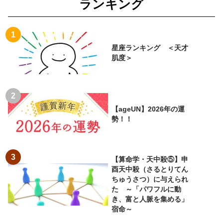
ランキング
星座ランキング ＜天才
肌度＞
【ageUN】2026年の運
勢！！
【算命学・天中殺⑤】申
酉天中殺（さるとりてん
ちゅうさつ）に与えられ
た ～「パワフルに動
き、富と人脈を集める」
宿命～