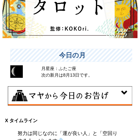
今日の月
月星座：ふたご座
次の新月は8月13日です。
8月8日
興味のある分野で、熟練を志す日。なんとなくではな
X タイムライン
く、そこに集中に、没頭することで、才能が開花しま
努力は同じなのに「運が良い人」と「空回り
す。