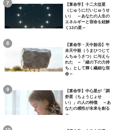
【算命学】十二大従星
（じゅうにだいじゅうせ
い） ～あなたの人生の
エネルギーと宿命を紐解
く12の星～
【算命学・天中殺④】午
未天中殺（うまひつじて
んちゅうさつ）に与えら
れた ～「縁の下の力持
ち」として輝く繊細な宿
命～
【算命学】中心星が「調
舒星（ちょうじょせ
い）」の人の特徴 ～あ
なたの感性が未来を創る
～