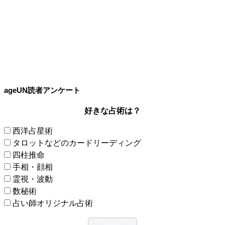
ageUN読者アンケート
好きな占術は？
西洋占星術
タロットなどのカードリーディング
四柱推命
手相・顔相
霊視・波動
数秘術
占い師オリジナル占術