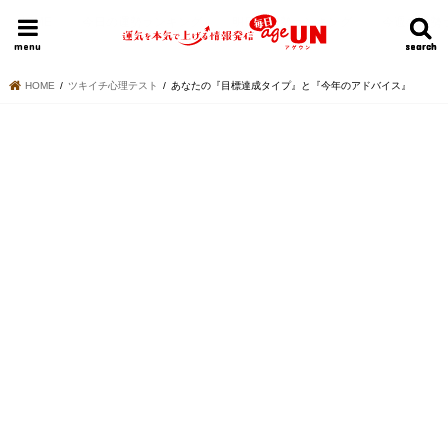
HOME
今日の運勢ランキング
明日の運勢ランキング
今週の運勢
menu
search
search
HOME
ツキイチ心理テスト
あなたの『目標達成タイプ』と『今年のアドバイス』