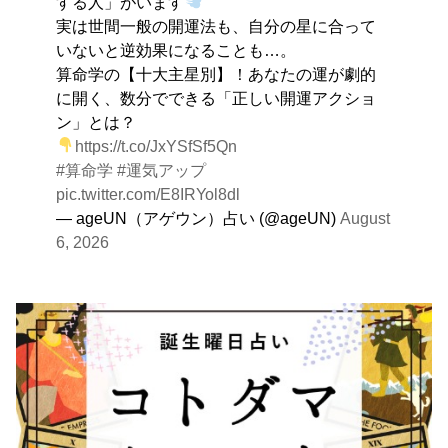
する人」がいます
実は世間一般の開運法も、自分の星に合って
いないと逆効果になることも…。
算命学の【十大主星別】！あなたの運が劇的
に開く、数分でできる「正しい開運アクショ
ン」とは？
https://t.co/JxYSfSf5Qn
#算命学
#運気アップ
pic.twitter.com/E8IRYol8dl
— ageUN（アゲウン）占い (@ageUN)
August
6, 2026