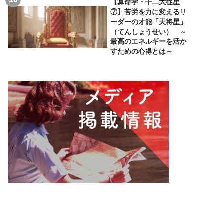
【算命学・十二大従星
⑦】苦労を力に変えるリ
ーダーの才能「天将星」
（てんしょうせい） ～
最高のエネルギーを活か
すための心得とは～