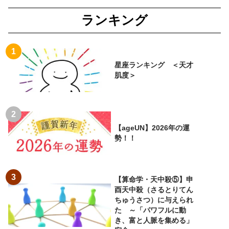
ランキング
星座ランキング ＜天才
肌度＞
【ageUN】2026年の運
勢！！
【算命学・天中殺⑤】申
酉天中殺（さるとりてん
ちゅうさつ）に与えられ
た ～「パワフルに動
き、富と人脈を集める」