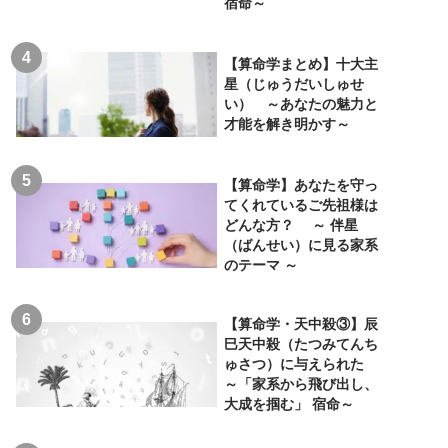
宿命～
【算命学まとめ】十大主
星（じゅうだいしゅせ
い） ～あなたの魅力と
才能を解き明かす～
【算命学】あなたを守っ
てくれているご先祖様は
どんな方？ ～ 伴星
（ばんせい）に見る家系
のテーマ ～
【算命学・天中殺③】辰
巳天中殺（たつみてんち
ゅさつ）に与えられた
～「家系から飛び出し、
大成を掴む」 宿命～