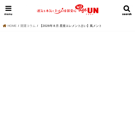
HOME
今日の運勢ランキング
明日の運勢ランキング
今週の運勢
menu
search
search
HOME
開運コラム
【2026年８月 星座エレメント占い】風メント