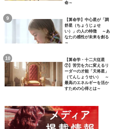
命～
【算命学】中心星が「調
舒星（ちょうじょせ
い）」の人の特徴 ～あ
なたの感性が未来を創る
～
【算命学・十二大従星
⑦】苦労を力に変えるリ
ーダーの才能「天将星」
（てんしょうせい） ～
最高のエネルギーを活か
すための心得とは～