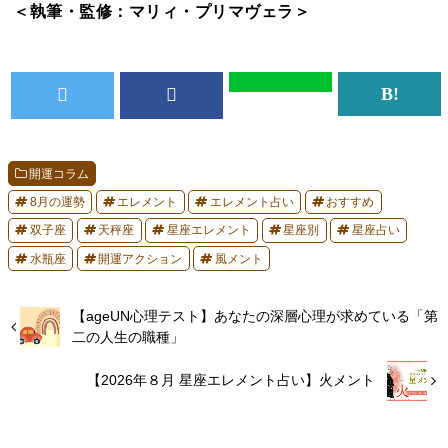
＜執筆・監修：マリィ・プリマヴェラ＞
開運コラム
8月の運勢
エレメント
エレメント占い
おすすめ
双子座
天秤座
星座エレメント
星座別
星座占い
水瓶座
開運アクション
風メント
【ageUN心理テスト】あなたの深層心理が求めている「第
二の人生の職種」
【2026年８月 星座エレメント占い】火メント