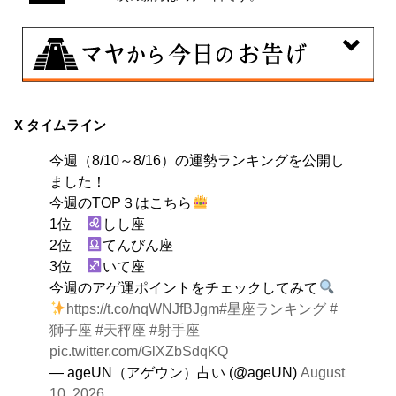
8月10日
自分をいつもとは違う特定の環境に追い込むことで、普
X タイムライン
段とは違う自分を見つける日。その状況にとことん奉仕
今週（8/10～8/16）の運勢ランキングを公開し
する。
ました！
今週のTOP３はこちら
1位
しし座
2位
てんびん座
3位
いて座
今週のアゲ運ポイントをチェックしてみて
https://t.co/nqWNJfBJgm
#星座ランキング
#
獅子座
#天秤座
#射手座
pic.twitter.com/GlXZbSdqKQ
— ageUN（アゲウン）占い (@ageUN)
August
10, 2026