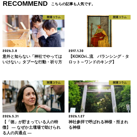
RECOMMEND
こちらの記事も人気です。
開運コラム
開運コラム
2026.3.8
2017.1.30
意外と知らない「神社でやっては
【KOKOri..流 バランシング・タ
いけない」タブーな行動・祈り方
ロット～ワンドのキング】
開運コラム
開運コラム
2026.5.31
2026.1.27
【「徳」が貯まっている人の特
神社参拝で呼ばれる神様・拒まれ
徴】 ― なぜか土壇場で助けられ
る神様
る人の共通点 ―