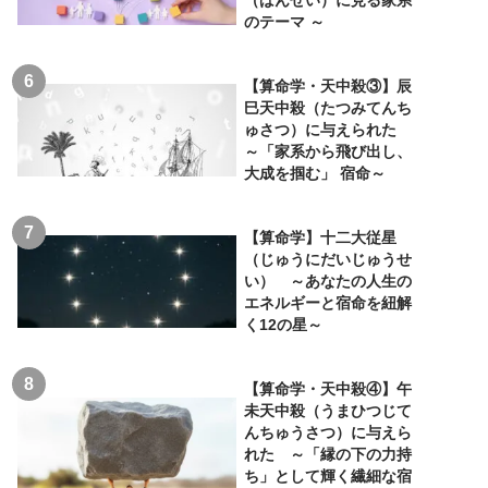
（ばんせい）に見る家系
のテーマ ～
【算命学・天中殺③】辰
巳天中殺（たつみてんち
ゅさつ）に与えられた
～「家系から飛び出し、
大成を掴む」 宿命～
【算命学】十二大従星
（じゅうにだいじゅうせ
い） ～あなたの人生の
エネルギーと宿命を紐解
く12の星～
【算命学・天中殺④】午
未天中殺（うまひつじて
んちゅうさつ）に与えら
れた ～「縁の下の力持
ち」として輝く繊細な宿