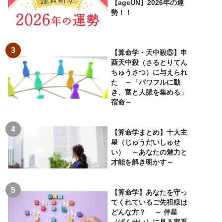
【ageUN】2026年の運
勢！！
【算命学・天中殺⑤】申
酉天中殺（さるとりてん
ちゅうさつ）に与えられ
た ～「パワフルに動
き、富と人脈を集める」
宿命～
【算命学まとめ】十大主
星（じゅうだいしゅせ
い） ～あなたの魅力と
才能を解き明かす～
【算命学】あなたを守っ
てくれているご先祖様は
どんな方？ ～ 伴星