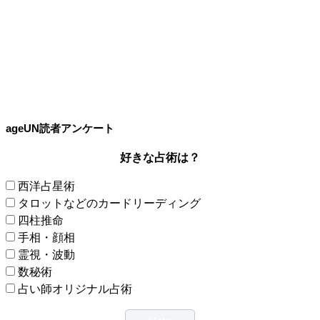
ageUN読者アンケート
好きな占術は？
西洋占星術
タロットなどのカードリーディング
四柱推命
手相・顔相
霊視・波動
数秘術
占い師オリジナル占術