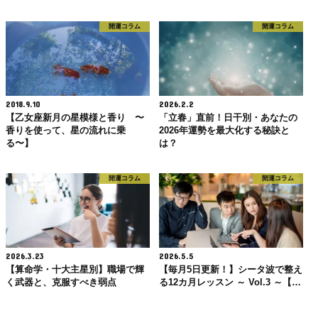
開運コラム
開運コラム
2018.9.10
2026.2.2
【乙女座新月の星模様と香り 〜
「立春」直前！日干別・あなたの
香りを使って、星の流れに乗
2026年運勢を最大化する秘訣と
る〜】
は？
開運コラム
開運コラム
2026.3.23
2026.5.5
【算命学・十大主星別】職場で輝
【毎月5日更新！】シータ波で整え
く武器と、克服すべき弱点
る12カ月レッスン ～ Vol.3 ～【…