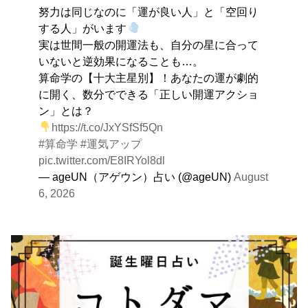
努力は同じなのに「運が良い人」と「空回り
す。
する人」がいます
実は世間一般の開運法も、自分の星に合って
いないと逆効果になることも…。
算命学の【十大主星別】！あなたの運が劇的
に開く、数分でできる「正しい開運アクショ
ン」とは？
https://t.co/JxYSfSf5Qn
#算命学
#運気アップ
pic.twitter.com/E8IRYol8dl
— ageUN（アゲウン）占い (@ageUN)
August
6, 2026