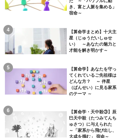
た ～「パワフルに動
き、富と人脈を集める」
宿命～
【算命学まとめ】十大主
星（じゅうだいしゅせ
い） ～あなたの魅力と
才能を解き明かす～
【算命学】あなたを守っ
てくれているご先祖様は
どんな方？ ～ 伴星
（ばんせい）に見る家系
のテーマ ～
【算命学・天中殺③】辰
巳天中殺（たつみてんち
ゅさつ）に与えられた
～「家系から飛び出し、
大成を掴む」 宿命～