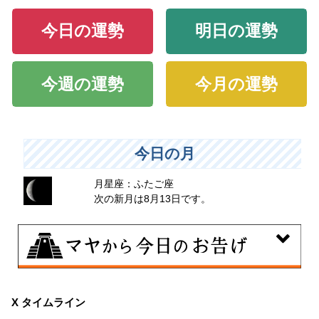
今日の運勢
明日の運勢
今週の運勢
今月の運勢
今日の月
月星座：ふたご座
次の新月は8月13日です。
8月8日
興味のある分野で、熟練を志す日。なんとなくではな
X タイムライン
く、そこに集中に、没頭することで、才能が開花しま