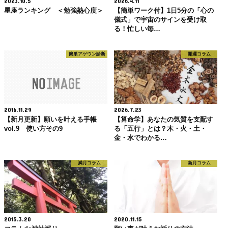
2023.10.5
2026.4.11
星座ランキング ＜勉強熱心度＞
【簡単ワーク付】1日5分の「心の
儀式」で宇宙のサインを受け取
る！忙しい毎…
簡単アゲウン診断
開運コラム
2016.11.29
2026.7.23
【新月更新】願いを叶える手帳
【算命学】あなたの気質を支配す
vol.9 使い方その9
る「五行」とは？木・火・土・
金・水でわかる…
満月コラム
新月コラム
2015.3.20
2020.11.15