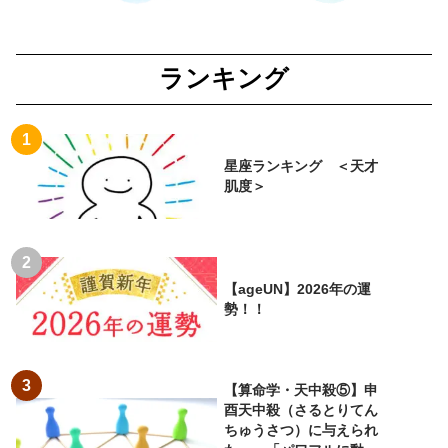
ランキング
星座ランキング ＜天才
肌度＞
【ageUN】2026年の運
勢！！
【算命学・天中殺⑤】申
酉天中殺（さるとりてん
ちゅうさつ）に与えられ