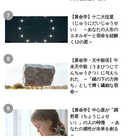
【算命学】十二大従星
（じゅうにだいじゅうせ
い） ～あなたの人生の
エネルギーと宿命を紐解
く12の星～
【算命学・天中殺④】午
未天中殺（うまひつじて
んちゅうさつ）に与えら
れた ～「縁の下の力持
ち」として輝く繊細な宿
命～
【算命学】中心星が「調
舒星（ちょうじょせ
い）」の人の特徴 ～あ
なたの感性が未来を創る
～