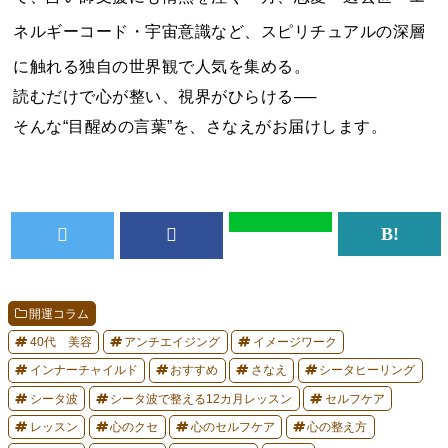
ネルギーコード・宇宙意識など、スピリチュアルの深層
に触れる独自の世界観で人気を集める。
読むだけで心が整い、視界がひらける──
そんな“目醒めの言葉”を、さなえがお届けします。
開運コラム
40代 美容
アンチエイジング
イメージワーク
インナーチャイルド
おすすめ
さなえ
シータヒーリング
シータ波
シータ波で整える12カ月レッスン
セルフケア
レッスン
心のクセ
心のセルフケア
心の整え方