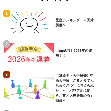
星座ランキング ＜天才
肌度＞
【ageUN】2026年の運
勢！！
【算命学・天中殺⑤】申
酉天中殺（さるとりてん
ちゅうさつ）に与えられ
た ～「パワフルに動
き、富と人脈を集める」
宿命～