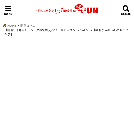
HOME
今日の運勢ランキング
明日の運勢ランキング
今週の運勢
menu
search
search
HOME
開運コラム
【毎月5日更新！】シータ波で整える12カ月レッスン ～ Vol.５ ～【細胞から整う心のセルフ
ケア】