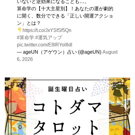
いないと逆効果になることも…。
算命学の【十大主星別】！あなたの運が劇的
に開く、数分でできる「正しい開運アクショ
ン」とは？
https://t.co/JxYSfSf5Qn
#算命学
#運気アップ
pic.twitter.com/E8IRYol8dl
— ageUN（アゲウン）占い (@ageUN)
August
6, 2026