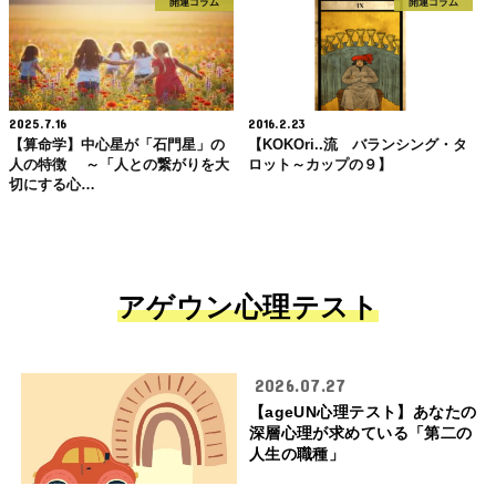
開運コラム
開運コラム
2025.7.16
2016.2.23
【算命学】中心星が「石門星」の
【KOKOri..流 バランシング・タ
人の特徴 ～「人との繋がりを大
ロット～カップの９】
切にする心…
アゲウン心理テスト
2026.07.27
【ageUN心理テスト】あなたの
深層心理が求めている「第二の
人生の職種」