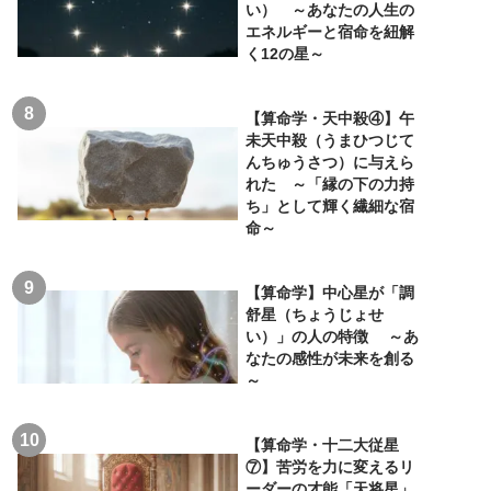
い） ～あなたの人生の
エネルギーと宿命を紐解
く12の星～
【算命学・天中殺④】午
未天中殺（うまひつじて
んちゅうさつ）に与えら
れた ～「縁の下の力持
ち」として輝く繊細な宿
命～
【算命学】中心星が「調
舒星（ちょうじょせ
い）」の人の特徴 ～あ
なたの感性が未来を創る
～
【算命学・十二大従星
⑦】苦労を力に変えるリ
ーダーの才能「天将星」