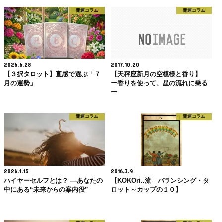
開運コラム
開運コラム
2026.6.28
2017.10.20
【３択タロット】直感で選ぶ「７
【天秤座新月の空模様と香り】
月の運勢」
ー香りを使って、星の流れに乗る
ー
開運コラム
開運コラム
2026.1.15
2016.3.9
ハイヤーセルフとは？ ―あなたの
【KOKOri..流 バランシング・タ
中にある“未来からの案内役”
ロット～カップの１０】