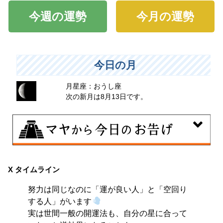
今週の運勢
今月の運勢
今日の月
月星座：おうし座
次の新月は8月13日です。
8月7日
伝統や歴史的な過去のやり方・道筋を踏襲する日。あな
X タイムライン
たの直感で伝統を踏まえ、伝統を乗り越えるひらめき
努力は同じなのに「運が良い人」と「空回り
を。
する人」がいます
実は世間一般の開運法も、自分の星に合って