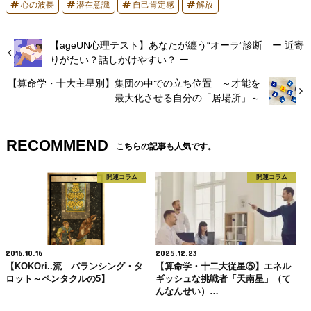
心の波長
潜在意識
自己肯定感
解放
【ageUN心理テスト】あなたが纏う“オーラ”診断 ー 近寄
りがたい？話しかけやすい？ ー
【算命学・十大主星別】集団の中での立ち位置 ～才能を
最大化させる自分の「居場所」～
RECOMMEND
こちらの記事も人気です。
開運コラム
開運コラム
2016.10.16
2025.12.23
【KOKOri..流 バランシング・タ
【算命学・十二大従星⑤】エネル
ロット～ペンタクルの5】
ギッシュな挑戦者「天南星」（て
んなんせい）…