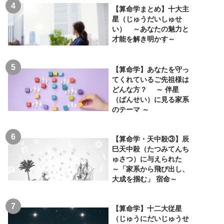
【算命学まとめ】十大主
星（じゅうだいしゅせ
い） ～あなたの魅力と
才能を解き明かす～
【算命学】あなたを守っ
てくれているご先祖様は
どんな方？ ～ 伴星
（ばんせい）に見る家系
のテーマ ～
【算命学・天中殺③】辰
巳天中殺（たつみてんち
ゅさつ）に与えられた
～「家系から飛び出し、
大成を掴む」 宿命～
【算命学】十二大従星
（じゅうにだいじゅうせ