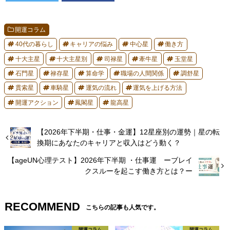
開運コラム
40代の暮らし
キャリアの悩み
中心星
働き方
十大主星
十大主星別
司禄星
牽牛星
玉堂星
石門星
禄存星
算命学
職場の人間関係
調舒星
貫索星
車騎星
運気の流れ
運気を上げる方法
開運アクション
鳳閣星
龍高星
【2026年下半期・仕事・金運】12星座別の運勢｜星の転
換期にあなたのキャリアと収入はどう動く？
【ageUN心理テスト】2026年下半期 ・仕事運 ーブレイ
クスルーを起こす働き方とは？ー
RECOMMEND
こちらの記事も人気です。
開運コラム
開運コラム