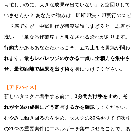
も忙しいのに、大きな成果が出ていない」と空回りして
いませんか？ あなたの強みは、即断即決・即実行のスピ
ード感ですが、中堅世代が猪突猛進しすぎると「思慮が
浅い」「単なる作業屋」と見なされる恐れがあります。
行動力があるあなただからこそ、立ち止まる勇気が問わ
れます。
最もレバレッジのかかる一点に全精力を集中さ
せ、最短距離で結果を出す術
を身につけてください。
【アドバイス】
新しいタスクに着手する前に
、3分間だけ手を止め、そ
れが全体の成果にどう寄与するかを確認
してください。
むやみに動き回るのをやめ、タスクの80%
を
捨てて残り
の20%の重要案件にエネルギーを集中させることで、あ