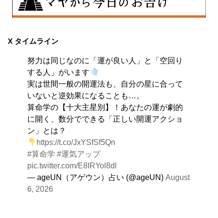
8月8日
興味のある分野で、熟練を志す日。なんとなくではな
X タイムライン
く、そこに集中に、没頭することで、才能が開花しま
努力は同じなのに「運が良い人」と「空回り
す。
する人」がいます
実は世間一般の開運法も、自分の星に合って
いないと逆効果になることも…。
算命学の【十大主星別】！あなたの運が劇的
に開く、数分でできる「正しい開運アクショ
ン」とは？
https://t.co/JxYSfSf5Qn
#算命学
#運気アップ
pic.twitter.com/E8IRYol8dl
— ageUN（アゲウン）占い (@ageUN)
August
6, 2026