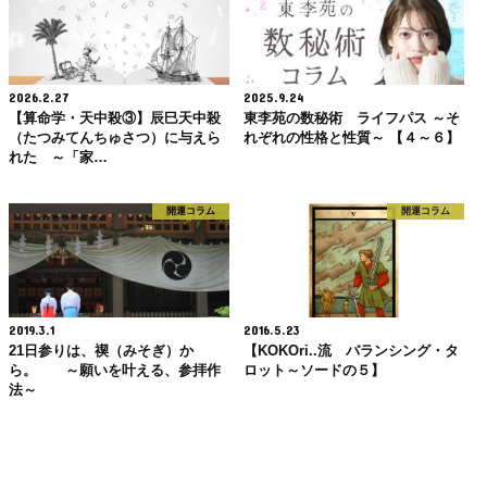
2026.2.27
2025.9.24
【算命学・天中殺③】辰巳天中殺
東李苑の数秘術 ライフパス ～そ
（たつみてんちゅさつ）に与えら
れぞれの性格と性質～ 【４～６】
れた ～「家…
開運コラム
開運コラム
2019.3.1
2016.5.23
21日参りは、禊（みそぎ）か
【KOKOri..流 バランシング・タ
ら。 ～願いを叶える、参拝作
ロット～ソードの５】
法～