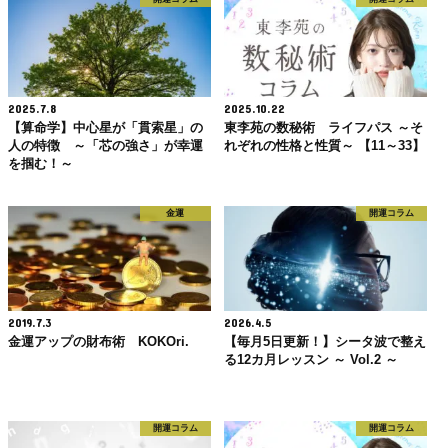
2025.7.8
2025.10.22
【算命学】中心星が「貫索星」の
東李苑の数秘術 ライフパス ～そ
人の特徴 ～「芯の強さ」が幸運
れぞれの性格と性質～ 【11～33】
を掴む！～
金運
開運コラム
2019.7.3
2026.4.5
金運アップの財布術 KOKOri.
【毎月5日更新！】シータ波で整え
る12カ月レッスン ～ Vol.2 ～
開運コラム
開運コラム