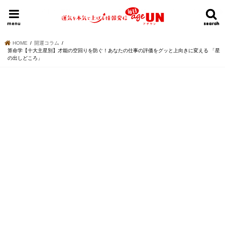
HOME
今日の運勢ランキング
明日の運勢ランキング
今週の運勢
menu
search
search
HOME
開運コラム
算命学【十大主星別】才能の空回りを防ぐ！あなたの仕事の評価をグッと上向きに変える 「星
の出しどころ」