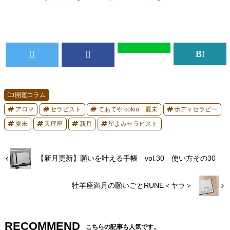
開運コラム
アロマ
セラピスト
てあてや cokiu 夏未
ボディセラピー
夏未
天秤座
新月
星よみセラピスト
【新月更新】願いを叶える手帳 vol.30 使い方その30
牡羊座満月の願いごとRUNE＜ヤラ＞
RECOMMEND
こちらの記事も人気です。