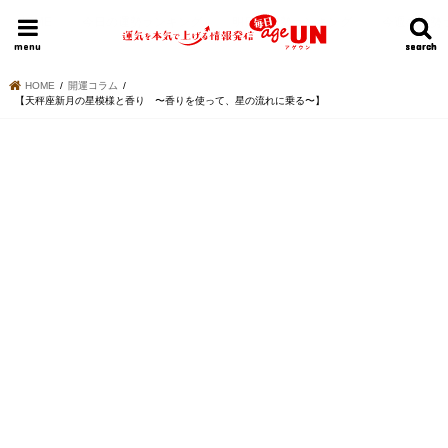
HOME
今日の運勢ランキング
明日の運勢ランキング
今週の運勢
menu
search
search
HOME
開運コラム
【天秤座新月の星模様と香り 〜香りを使って、星の流れに乗る〜】