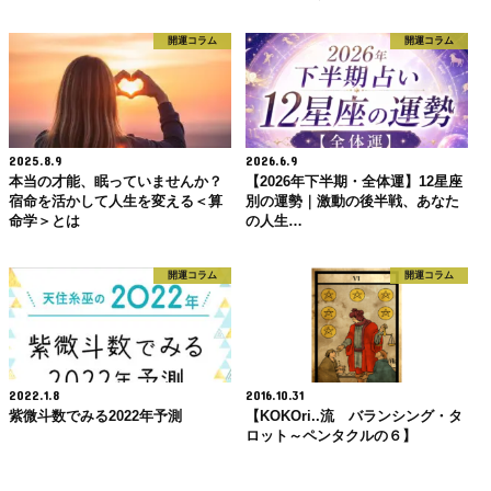
開運コラム
開運コラム
2025.8.9
2026.6.9
本当の才能、眠っていませんか？
【2026年下半期・全体運】12星座
宿命を活かして人生を変える＜算
別の運勢｜激動の後半戦、あなた
命学＞とは
の人生…
開運コラム
開運コラム
2022.1.8
2016.10.31
紫微斗数でみる2022年予測
【KOKOri..流 バランシング・タ
ロット～ペンタクルの６】