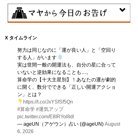
8月9日
大きくエネルギーを放出する日。日々の活力をため込ん
X タイムライン
で、自分の目標に向かって、一気に解き放ちましょう。
努力は同じなのに「運が良い人」と「空回り
する人」がいます
実は世間一般の開運法も、自分の星に合って
いないと逆効果になることも…。
算命学の【十大主星別】！あなたの運が劇的
に開く、数分でできる「正しい開運アクショ
ン」とは？
https://t.co/JxYSfSf5Qn
#算命学
#運気アップ
pic.twitter.com/E8IRYol8dl
— ageUN（アゲウン）占い (@ageUN)
August
6, 2026