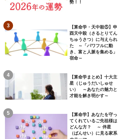
勢！！
【算命学・天中殺⑤】申
酉天中殺（さるとりてん
ちゅうさつ）に与えられ
た ～「パワフルに動
き、富と人脈を集める」
宿命～
【算命学まとめ】十大主
星（じゅうだいしゅせ
い） ～あなたの魅力と
才能を解き明かす～
【算命学】あなたを守っ
てくれているご先祖様は
どんな方？ ～ 伴星
（ばんせい）に見る家系