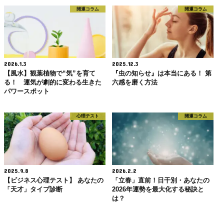
開運コラム
開運コラム
2026.1.3
2025.12.3
【風水】観葉植物で“気”を育て
『虫の知らせ』は本当にある！ 第
る！ 運気が劇的に変わる生きた
六感を磨く方法
パワースポット
心理テスト
開運コラム
2025.9.8
2026.2.2
【ビジネス心理テスト】 あなたの
「立春」直前！日干別・あなたの
「天才」タイプ診断
2026年運勢を最大化する秘訣と
は？