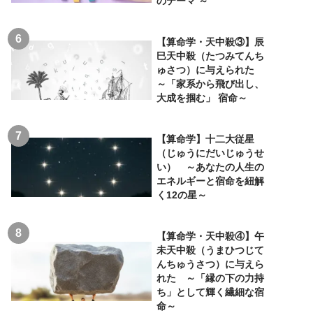
のテーマ ～
【算命学・天中殺③】辰
巳天中殺（たつみてんち
ゅさつ）に与えられた
～「家系から飛び出し、
大成を掴む」 宿命～
【算命学】十二大従星
（じゅうにだいじゅうせ
い） ～あなたの人生の
エネルギーと宿命を紐解
く12の星～
【算命学・天中殺④】午
未天中殺（うまひつじて
んちゅうさつ）に与えら
れた ～「縁の下の力持
ち」として輝く繊細な宿
命～