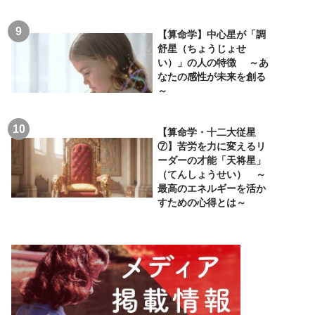
【算命学】中心星が「調
舒星（ちょうじょせ
い）」の人の特徴 ～あ
なたの感性が未来を創る
～
【算命学・十二大従星
⑦】苦労を力に変えるリ
ーダーの才能「天将星」
（てんしょうせい） ～
最高のエネルギーを活か
すための心得とは～