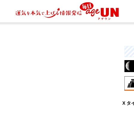
8月
X タ
伝
す
統