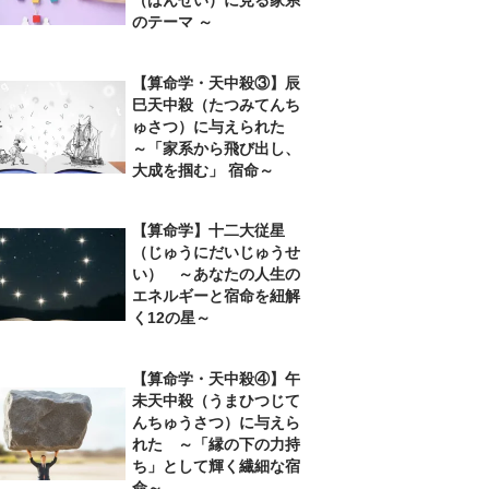
のテーマ ～
【算命学・天中殺③】辰
巳天中殺（たつみてんち
ゅさつ）に与えられた
～「家系から飛び出し、
大成を掴む」 宿命～
【算命学】十二大従星
（じゅうにだいじゅうせ
い） ～あなたの人生の
エネルギーと宿命を紐解
く12の星～
【算命学・天中殺④】午
未天中殺（うまひつじて
んちゅうさつ）に与えら
れた ～「縁の下の力持
ち」として輝く繊細な宿
命～