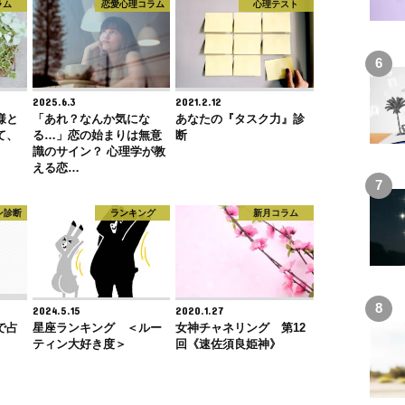
ラム
恋愛心理コラム
心理テスト
2025.6.3
2021.2.12
様と
「あれ？なんか気にな
あなたの『タスク力』診
て、
る…」恋の始まりは無意
断
識のサイン？ 心理学が教
える恋…
ン診断
ランキング
新月コラム
2024.5.15
2020.1.27
で占
星座ランキング ＜ルー
女神チャネリング 第12
＞
ティン大好き度＞
回《速佐須良姫神》