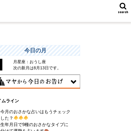
search
今日の月
月星座：おうし座
次の新月は8月13日です。
7日
イムライン
統や歴史的な過去のやり方・道筋を踏襲
る日。あなたの直感で伝統を踏まえ、伝
今月のおさかな占いはもうチェック
を乗り越えるひらめきを。
した？
生年月日で9種のおさかなタイプに
分けて運勢を占います