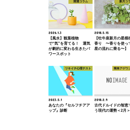
開運コラム
新月コ
2026.1.3
2018.5.15
【風水】観葉植物
【牡牛座新月の星模
で“気”を育てる！ 運気
香り 〜香りを使っ
が劇的に変わる生きたパ
星の流れに乗る〜】
ワースポット
ツキイチ心理テスト
簡単アゲウ
2023.5.1
2018.2.9
あなたの『セルフチアア
古代ドルイドの智恵
ップ』診断
う現代の運勢＜2月