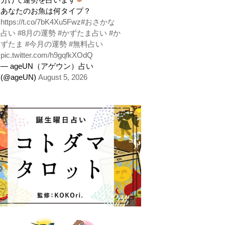
あなたのお魚は何タイプ？
https://t.co/7bK4Xu5Fwz
#おさかな
占い
#8月の運勢
#かずたま占い
#か
ずたま
#今月の運勢
#無料占い
pic.twitter.com/h9gqfkXOdQ
— ageUN（アゲウン）占い
(@ageUN)
August 5, 2026