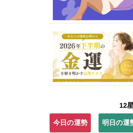
12
今日の運勢
明日の運