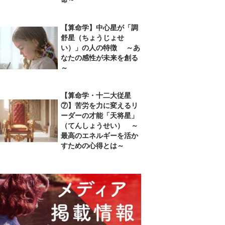
【算命学】中心星が「調
舒星（ちょうじょせ
い）」の人の特徴 ～あ
なたの感性が未来を創る
～
【算命学・十二大従星
⑦】苦労を力に変えるリ
ーダーの才能「天将星」
（てんしょうせい） ～
最高のエネルギーを活か
すための心得とは～