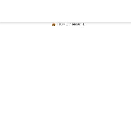
HOME
ledar_a