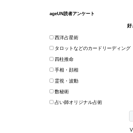
ageUN読者アンケート
好
西洋占星術
タロットなどのカードリーディング
四柱推命
手相・顔相
霊視・波動
数秘術
占い師オリジナル占術
V