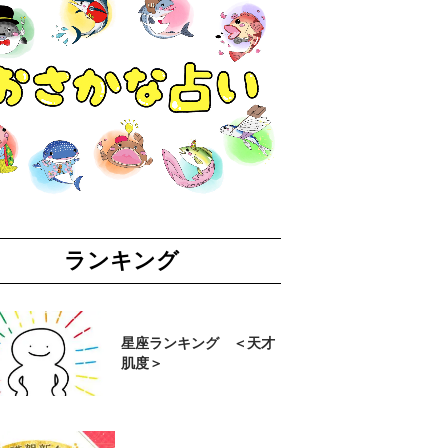
ランキング
星座ランキング ＜天才
肌度＞