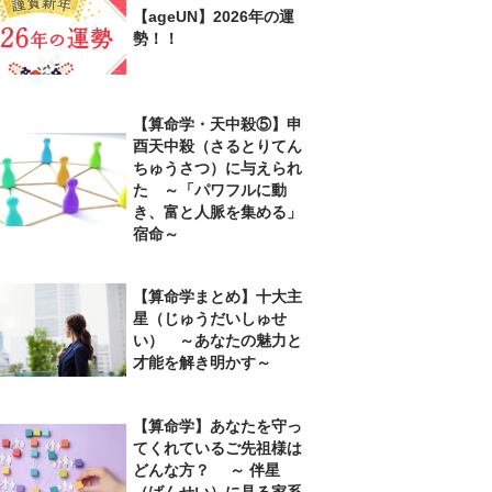
【ageUN】2026年の運
勢！！
【算命学・天中殺⑤】申
酉天中殺（さるとりてん
ちゅうさつ）に与えられ
た ～「パワフルに動
き、富と人脈を集める」
宿命～
【算命学まとめ】十大主
星（じゅうだいしゅせ
い） ～あなたの魅力と
才能を解き明かす～
【算命学】あなたを守っ
てくれているご先祖様は
どんな方？ ～ 伴星
（ばんせい）に見る家系