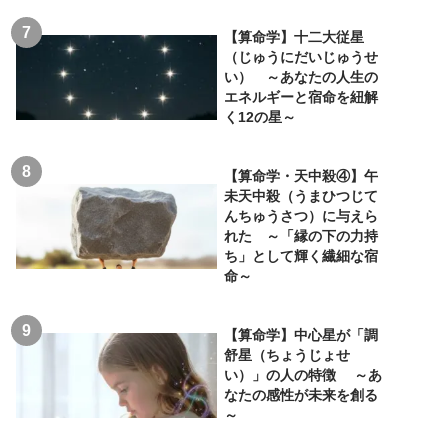
【算命学】十二大従星
（じゅうにだいじゅうせ
い） ～あなたの人生の
エネルギーと宿命を紐解
く12の星～
【算命学・天中殺④】午
未天中殺（うまひつじて
んちゅうさつ）に与えら
れた ～「縁の下の力持
ち」として輝く繊細な宿
命～
【算命学】中心星が「調
舒星（ちょうじょせ
い）」の人の特徴 ～あ
なたの感性が未来を創る
～