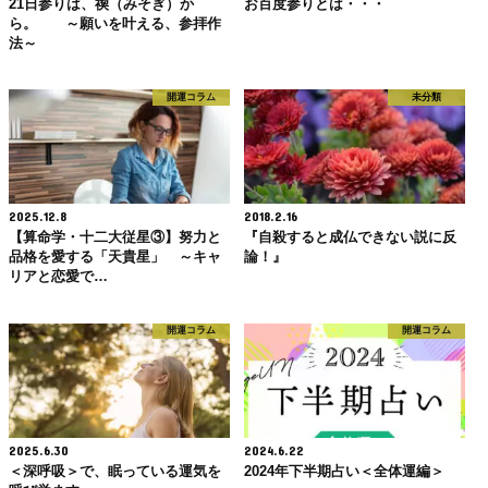
21日参りは、禊（みそぎ）か
お百度参りとは・・・
ら。 ～願いを叶える、参拝作
法～
開運コラム
未分類
2025.12.8
2018.2.16
【算命学・十二大従星③】努力と
『自殺すると成仏できない説に反
品格を愛する「天貴星」 ～キャ
論！』
リアと恋愛で…
開運コラム
開運コラム
2025.6.30
2024.6.22
＜深呼吸＞で、眠っている運気を
2024年下半期占い＜全体運編＞