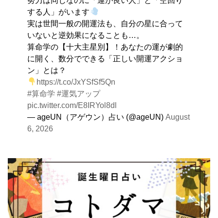
する人」がいます
実は世間一般の開運法も、自分の星に合って
いないと逆効果になることも…。
算命学の【十大主星別】！あなたの運が劇的
に開く、数分でできる「正しい開運アクショ
ン」とは？
https://t.co/JxYSfSf5Qn
#算命学
#運気アップ
pic.twitter.com/E8IRYol8dl
— ageUN（アゲウン）占い (@ageUN)
August
6, 2026