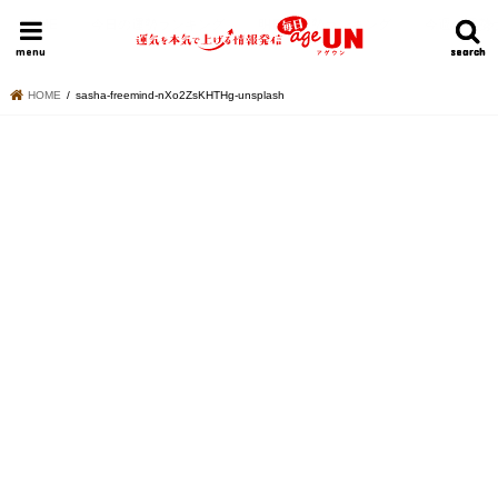
HOME
今日の運勢ランキング
明日の運勢ランキング
今週の運勢
menu
search
search
HOME
sasha-freemind-nXo2ZsKHTHg-unsplash