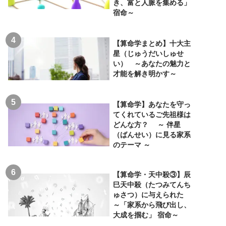
き、富と人脈を集める」
宿命～
【算命学まとめ】十大主
星（じゅうだいしゅせ
い） ～あなたの魅力と
才能を解き明かす～
【算命学】あなたを守っ
てくれているご先祖様は
どんな方？ ～ 伴星
（ばんせい）に見る家系
のテーマ ～
【算命学・天中殺③】辰
巳天中殺（たつみてんち
ゅさつ）に与えられた
～「家系から飛び出し、
大成を掴む」 宿命～