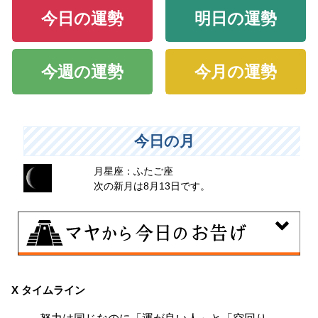
今日の運勢
明日の運勢
今週の運勢
今月の運勢
今日の月
月星座：ふたご座
次の新月は8月13日です。
8月9日
大きくエネルギーを放出する日。日々の活力をため込ん
X タイムライン
で、自分の目標に向かって、一気に解き放ちましょう。
努力は同じなのに「運が良い人」と「空回り