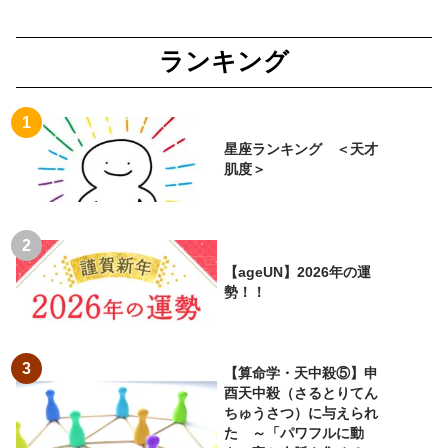
ランキング
星座ランキング ＜天才
肌度＞
【ageUN】2026年の運
勢！！
【算命学・天中殺⑤】申
酉天中殺（さるとりてん
ちゅうさつ）に与えられ
た ～「パワフルに動