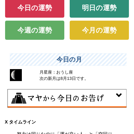
今日の運勢
明日の運勢
今週の運勢
今月の運勢
今日の月
月星座：おうし座
次の新月は8月13日です。
8月7日
伝統や歴史的な過去のやり方・道筋を踏襲する日。あな
X タイムライン
たの直感で伝統を踏まえ、伝統を乗り越えるひらめき
努力は同じなのに「運が良い人」と「空回り