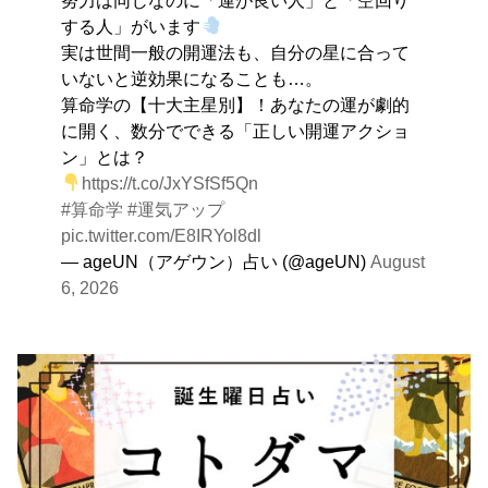
を。
する人」がいます
実は世間一般の開運法も、自分の星に合って
いないと逆効果になることも…。
算命学の【十大主星別】！あなたの運が劇的
に開く、数分でできる「正しい開運アクショ
ン」とは？
https://t.co/JxYSfSf5Qn
#算命学
#運気アップ
pic.twitter.com/E8IRYol8dl
— ageUN（アゲウン）占い (@ageUN)
August
6, 2026