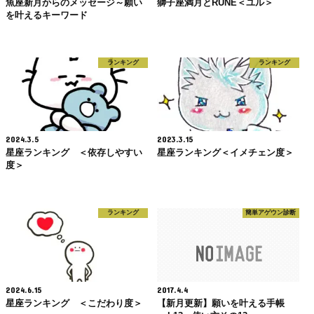
魚座新月からのメッセージ～願い
獅子座満月とRUNE＜ユル＞
を叶えるキーワード
ランキング
ランキング
2024.3.5
2023.3.15
星座ランキング ＜依存しやすい
星座ランキング＜イメチェン度＞
度＞
ランキング
簡単アゲウン診断
2024.6.15
2017.4.4
星座ランキング ＜こだわり度＞
【新月更新】願いを叶える手帳