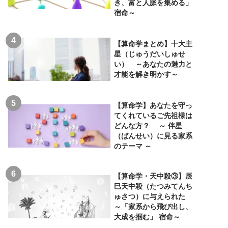
き、富と人脈を集める」
宿命～
【算命学まとめ】十大主
星（じゅうだいしゅせ
い） ～あなたの魅力と
才能を解き明かす～
【算命学】あなたを守っ
てくれているご先祖様は
どんな方？ ～ 伴星
（ばんせい）に見る家系
のテーマ ～
【算命学・天中殺③】辰
巳天中殺（たつみてんち
ゅさつ）に与えられた
～「家系から飛び出し、
大成を掴む」 宿命～