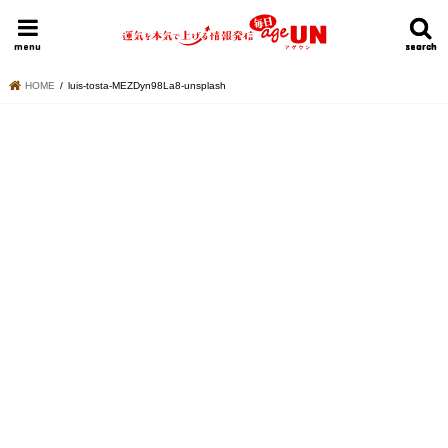
HOME
今日の運勢ランキング
明日の運勢ランキング
今週の運勢
menu
search
search
HOME
luis-tosta-MEZDyn98La8-unsplash