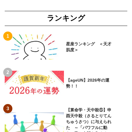
ランキング
星座ランキング ＜天才
肌度＞
【ageUN】2026年の運
勢！！
【算命学・天中殺⑤】申
酉天中殺（さるとりてん
ちゅうさつ）に与えられ
た ～「パワフルに動