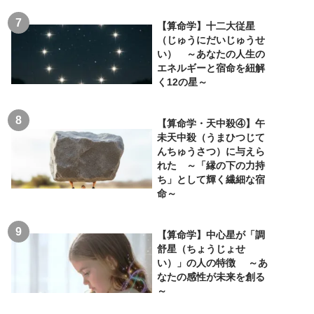
【算命学】十二大従星
（じゅうにだいじゅうせ
い） ～あなたの人生の
エネルギーと宿命を紐解
く12の星～
【算命学・天中殺④】午
未天中殺（うまひつじて
んちゅうさつ）に与えら
れた ～「縁の下の力持
ち」として輝く繊細な宿
命～
【算命学】中心星が「調
舒星（ちょうじょせ
い）」の人の特徴 ～あ
なたの感性が未来を創る
～