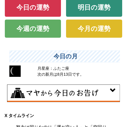
今日の運勢
明日の運勢
今週の運勢
今月の運勢
今日の月
月星座：ふたご座
次の新月は8月13日です。
8月9日
大きくエネルギーを放出する日。日々の活力をため込ん
X タイムライン
で、自分の目標に向かって、一気に解き放ちましょう。
努力は同じなのに「運が良い人」と「空回り