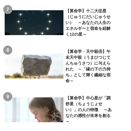
【算命学】十二大従星
（じゅうにだいじゅうせ
い） ～あなたの人生の
エネルギーと宿命を紐解
く12の星～
【算命学・天中殺④】午
未天中殺（うまひつじて
んちゅうさつ）に与えら
れた ～「縁の下の力持
ち」として輝く繊細な宿
命～
【算命学】中心星が「調
舒星（ちょうじょせ
い）」の人の特徴 ～あ
なたの感性が未来を創る
～