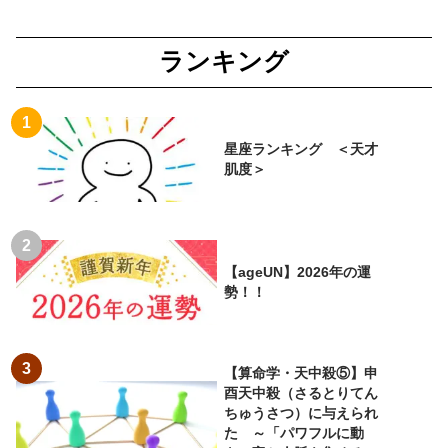
ランキング
星座ランキング ＜天才
肌度＞
【ageUN】2026年の運
勢！！
【算命学・天中殺⑤】申
酉天中殺（さるとりてん
ちゅうさつ）に与えられ
た ～「パワフルに動