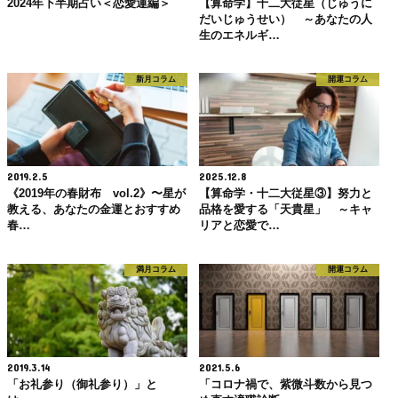
2024年下半期占い＜恋愛運編＞
【算命学】十二大従星（じゅうに
だいじゅうせい） ～あなたの人
生のエネルギ…
新月コラム
開運コラム
2019.2.5
2025.12.8
《2019年の春財布 vol.2》〜星が
【算命学・十二大従星③】努力と
教える、あなたの金運とおすすめ
品格を愛する「天貴星」 ～キャ
春…
リアと恋愛で…
満月コラム
開運コラム
2019.3.14
2021.5.6
「お礼参り（御礼参り）」と
「コロナ禍で、紫微斗数から見つ