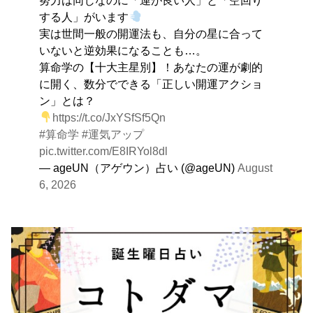
する人」がいます
実は世間一般の開運法も、自分の星に合って
いないと逆効果になることも…。
算命学の【十大主星別】！あなたの運が劇的
に開く、数分でできる「正しい開運アクショ
ン」とは？
https://t.co/JxYSfSf5Qn
#算命学
#運気アップ
pic.twitter.com/E8IRYol8dl
— ageUN（アゲウン）占い (@ageUN)
August
6, 2026