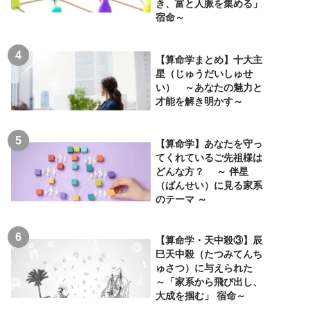
き、富と人脈を集める」
宿命～
【算命学まとめ】十大主
星（じゅうだいしゅせ
い） ～あなたの魅力と
才能を解き明かす～
【算命学】あなたを守っ
てくれているご先祖様は
どんな方？ ～ 伴星
（ばんせい）に見る家系
のテーマ ～
【算命学・天中殺③】辰
巳天中殺（たつみてんち
ゅさつ）に与えられた
～「家系から飛び出し、
大成を掴む」 宿命～