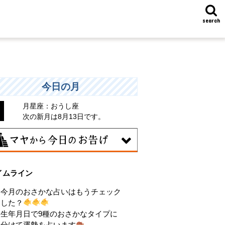
search
今日の月
月星座：おうし座
次の新月は8月13日です。
7日
イムライン
統や歴史的な過去のやり方・道筋を踏襲
る日。あなたの直感で伝統を踏まえ、伝
今月のおさかな占いはもうチェック
を乗り越えるひらめきを。
した？
生年月日で9種のおさかなタイプに
分けて運勢を占います