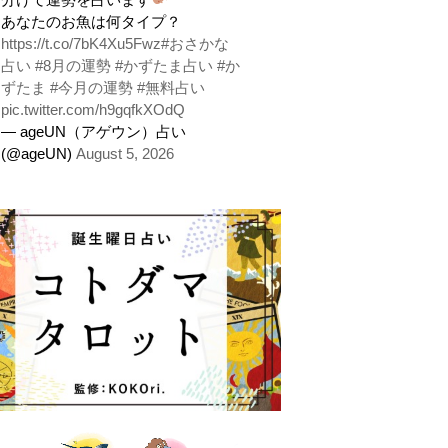
あなたのお魚は何タイプ？
https://t.co/7bK4Xu5Fwz
#おさかな
占い
#8月の運勢
#かずたま占い
#か
ずたま
#今月の運勢
#無料占い
pic.twitter.com/h9gqfkXOdQ
— ageUN（アゲウン）占い
(@ageUN)
August 5, 2026