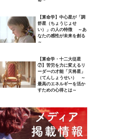
【算命学】中心星が「調
舒星（ちょうじょせ
い）」の人の特徴 ～あ
なたの感性が未来を創る
～
【算命学・十二大従星
⑦】苦労を力に変えるリ
ーダーの才能「天将星」
（てんしょうせい） ～
最高のエネルギーを活か
すための心得とは～