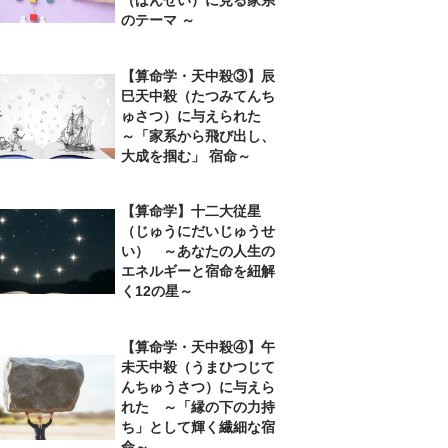
のテーマ ～
【算命学・天中殺③】辰
巳天中殺（たつみてんち
ゅさつ）に与えられた
～「家系から飛び出し、
大成を掴む」 宿命～
【算命学】十二大従星
（じゅうにだいじゅうせ
い） ～あなたの人生の
エネルギーと宿命を紐解
く12の星～
【算命学・天中殺④】午
未天中殺（うまひつじて
んちゅうさつ）に与えら
れた ～「縁の下の力持
ち」として輝く繊細な宿
命～