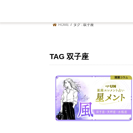
HOME
タグ : 双子座
TAG
双子座
開運コラム