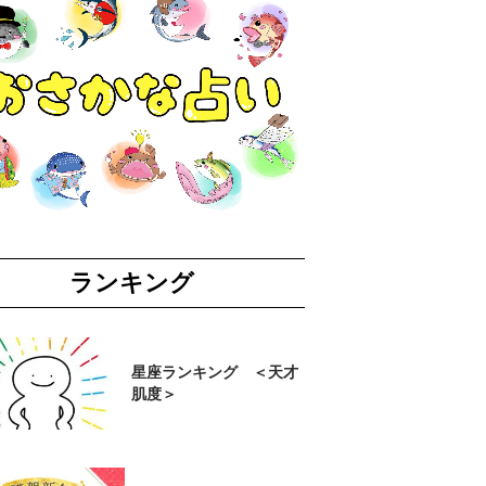
ランキング
星座ランキング ＜天才
肌度＞