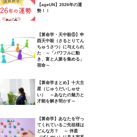
【ageUN】2026年の運
勢！！
【算命学・天中殺⑤】申
酉天中殺（さるとりてん
ちゅうさつ）に与えられ
た ～「パワフルに動
き、富と人脈を集める」
宿命～
【算命学まとめ】十大主
星（じゅうだいしゅせ
い） ～あなたの魅力と
才能を解き明かす～
【算命学】あなたを守っ
てくれているご先祖様は
どんな方？ ～ 伴星
（ばんせい）に見る家系