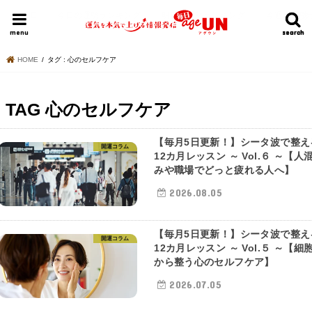
HOME
今日の運勢ランキング
明日の運勢ランキング
今週の運勢
menu
search
search
HOME
タグ : 心のセルフケア
TAG
心のセルフケア
【毎月5日更新！】シータ波で整え
開運コラム
12カ月レッスン ～ Vol.６ ～【人
みや職場でどっと疲れる人へ】
2026.08.05
【毎月5日更新！】シータ波で整え
開運コラム
12カ月レッスン ～ Vol.５ ～【細
から整う心のセルフケア】
2026.07.05