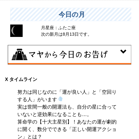
今日の月
月星座：ふたご座
次の新月は8月13日です。
8月9日
大きくエネルギーを放出する日。日々の活力をため込ん
X タイムライン
で、自分の目標に向かって、一気に解き放ちましょう。
努力は同じなのに「運が良い人」と「空回り
する人」がいます
実は世間一般の開運法も、自分の星に合って
いないと逆効果になることも…。
算命学の【十大主星別】！あなたの運が劇的
に開く、数分でできる「正しい開運アクショ
ン」とは？