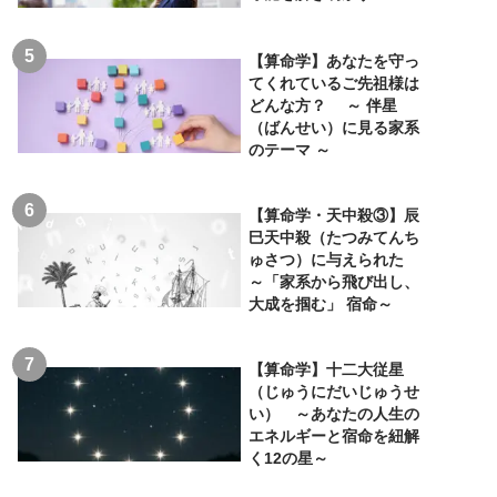
【算命学】あなたを守っ
てくれているご先祖様は
どんな方？ ～ 伴星
（ばんせい）に見る家系
のテーマ ～
【算命学・天中殺③】辰
巳天中殺（たつみてんち
ゅさつ）に与えられた
～「家系から飛び出し、
大成を掴む」 宿命～
【算命学】十二大従星
（じゅうにだいじゅうせ
い） ～あなたの人生の
エネルギーと宿命を紐解
く12の星～