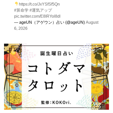
https://t.co/JxYSfSf5Qn
#算命学
#運気アップ
pic.twitter.com/E8IRYol8dl
— ageUN（アゲウン）占い (@ageUN)
August
6, 2026