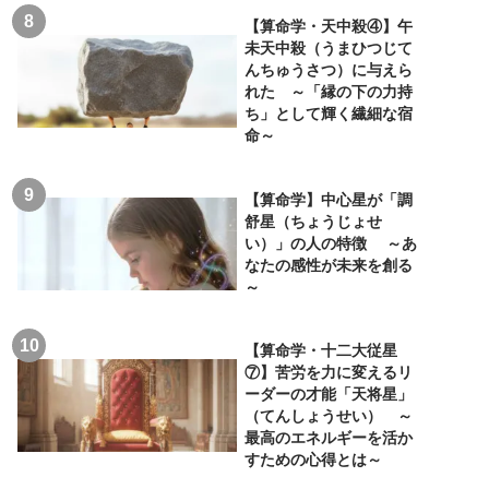
【算命学・天中殺④】午
未天中殺（うまひつじて
んちゅうさつ）に与えら
れた ～「縁の下の力持
ち」として輝く繊細な宿
命～
【算命学】中心星が「調
舒星（ちょうじょせ
い）」の人の特徴 ～あ
なたの感性が未来を創る
～
【算命学・十二大従星
⑦】苦労を力に変えるリ
ーダーの才能「天将星」
（てんしょうせい） ～
最高のエネルギーを活か
すための心得とは～