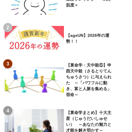
肌度＞
【ageUN】2026年の運
勢！！
【算命学・天中殺⑤】申
酉天中殺（さるとりてん
ちゅうさつ）に与えられ
た ～「パワフルに動
き、富と人脈を集める」
宿命～
【算命学まとめ】十大主
星（じゅうだいしゅせ
い） ～あなたの魅力と
才能を解き明かす～