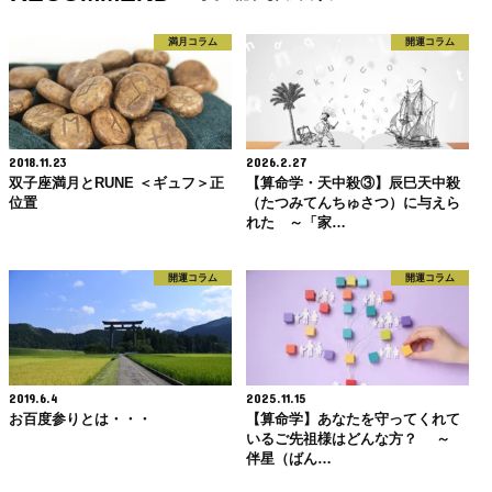
満月コラム
開運コラム
2018.11.23
2026.2.27
双子座満月とRUNE ＜ギュフ＞正
【算命学・天中殺③】辰巳天中殺
位置
（たつみてんちゅさつ）に与えら
れた ～「家…
開運コラム
開運コラム
2019.6.4
2025.11.15
お百度参りとは・・・
【算命学】あなたを守ってくれて
いるご先祖様はどんな方？ ～
伴星（ばん…