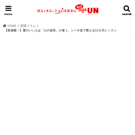
HOME
今日の運勢ランキング
明日の運勢ランキング
今週の運勢
menu
search
search
HOME
開運コラム
【新連載！】運のいい人は「心の波長」が違う。シータ波で整える12カ月レッスン