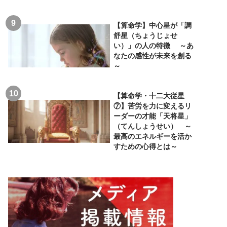
【算命学】中心星が「調
舒星（ちょうじょせ
い）」の人の特徴 ～あ
なたの感性が未来を創る
～
【算命学・十二大従星
⑦】苦労を力に変えるリ
ーダーの才能「天将星」
（てんしょうせい） ～
最高のエネルギーを活か
すための心得とは～