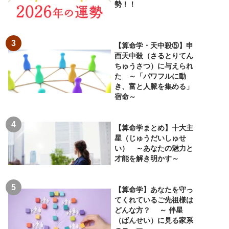
勢！！
【算命学・天中殺⑤】申
酉天中殺（さるとりてん
ちゅうさつ）に与えられ
た ～「パワフルに動
き、富と人脈を集める」
宿命～
【算命学まとめ】十大主
星（じゅうだいしゅせ
い） ～あなたの魅力と
才能を解き明かす～
【算命学】あなたを守っ
てくれているご先祖様は
どんな方？ ～ 伴星
（ばんせい）に見る家系