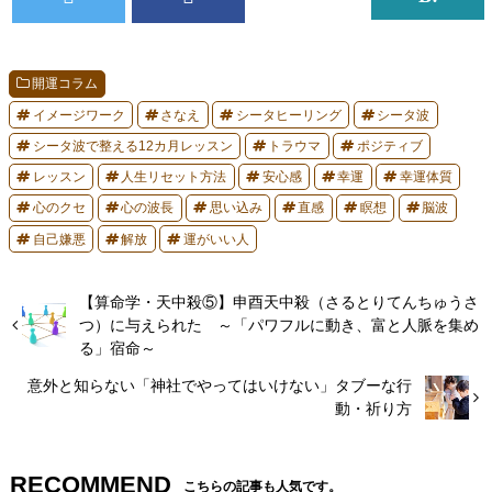
開運コラム
イメージワーク
さなえ
シータヒーリング
シータ波
シータ波で整える12カ月レッスン
トラウマ
ポジティブ
レッスン
人生リセット方法
安心感
幸運
幸運体質
心のクセ
心の波長
思い込み
直感
瞑想
脳波
自己嫌悪
解放
運がいい人
【算命学・天中殺⑤】申酉天中殺（さるとりてんちゅうさ
つ）に与えられた ～「パワフルに動き、富と人脈を集め
る」宿命～
意外と知らない「神社でやってはいけない」タブーな行
動・祈り方
RECOMMEND
こちらの記事も人気です。