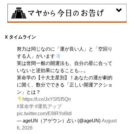
8月7日
伝統や歴史的な過去のやり方・道筋を踏襲する日。あな
X タイムライン
たの直感で伝統を踏まえ、伝統を乗り越えるひらめき
努力は同じなのに「運が良い人」と「空回り
を。
する人」がいます
実は世間一般の開運法も、自分の星に合って
いないと逆効果になることも…。
算命学の【十大主星別】！あなたの運が劇的
に開く、数分でできる「正しい開運アクショ
ン」とは？
https://t.co/JxYSfSf5Qn
#算命学
#運気アップ
pic.twitter.com/E8IRYol8dl
— ageUN（アゲウン）占い (@ageUN)
August
6, 2026