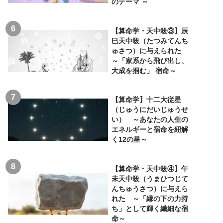
のテーマ ～
【算命学・天中殺③】辰
巳天中殺（たつみてんち
ゅさつ）に与えられた
～「家系から飛び出し、
大成を掴む」 宿命～
【算命学】十二大従星
（じゅうにだいじゅうせ
い） ～あなたの人生の
エネルギーと宿命を紐解
く12の星～
【算命学・天中殺④】午
未天中殺（うまひつじて
んちゅうさつ）に与えら
れた ～「縁の下の力持
ち」として輝く繊細な宿
命～