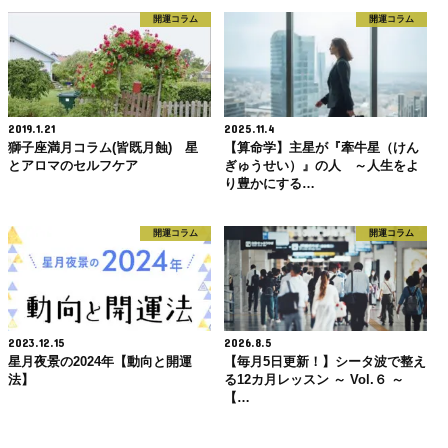
開運コラム
開運コラム
2019.1.21
2025.11.4
獅子座満月コラム(皆既月蝕) 星
【算命学】主星が『牽牛星（けん
とアロマのセルフケア
ぎゅうせい）』の人 ～人生をよ
り豊かにする…
開運コラム
開運コラム
2023.12.15
2026.8.5
星月夜景の2024年【動向と開運
【毎月5日更新！】シータ波で整え
法】
る12カ月レッスン ～ Vol.６ ～
【…