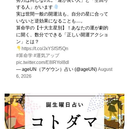
する人」がいます
実は世間一般の開運法も、自分の星に合って
いないと逆効果になることも…。
算命学の【十大主星別】！あなたの運が劇的
に開く、数分でできる「正しい開運アクショ
ン」とは？
https://t.co/JxYSfSf5Qn
#算命学
#運気アップ
pic.twitter.com/E8IRYol8dl
— ageUN（アゲウン）占い (@ageUN)
August
6, 2026