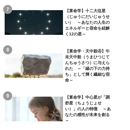
【算命学】十二大従星
（じゅうにだいじゅうせ
い） ～あなたの人生の
エネルギーと宿命を紐解
く12の星～
【算命学・天中殺④】午
未天中殺（うまひつじて
んちゅうさつ）に与えら
れた ～「縁の下の力持
ち」として輝く繊細な宿
命～
【算命学】中心星が「調
舒星（ちょうじょせ
い）」の人の特徴 ～あ
なたの感性が未来を創る
～