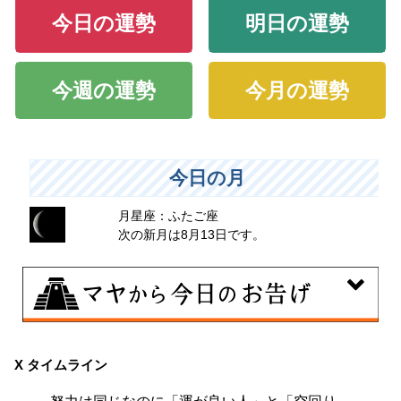
今日の運勢
明日の運勢
今週の運勢
今月の運勢
今日の月
月星座：ふたご座
次の新月は8月13日です。
8月9日
大きくエネルギーを放出する日。日々の活力をため込ん
X タイムライン
で、自分の目標に向かって、一気に解き放ちましょう。
努力は同じなのに「運が良い人」と「空回り