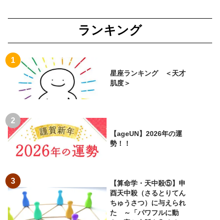
ランキング
星座ランキング ＜天才
肌度＞
【ageUN】2026年の運
勢！！
【算命学・天中殺⑤】申
酉天中殺（さるとりてん
ちゅうさつ）に与えられ
た ～「パワフルに動