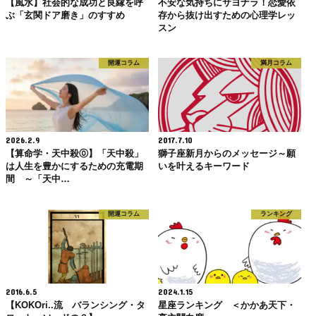
【風水】社会的な成功と良縁を呼
不安な気持ちにサヨナラ！恋愛依
ぶ「玄関ドア磨き」のすすめ
存から抜け出すための心理学レッ
スン
開運コラム
満月コラム
2026.2.9
2017.7.10
【算命学・天中殺⓪】「天中殺」
獅子座新月からのメッセージ～願
は人生を豊かにするための充電期
いを叶えるキーワード
間 ～「天中…
開運コラム
ランキング
2016.6.5
2024.1.15
【KOKOri..流 バランシング・タ
星座ランキング ＜かかあ天下・