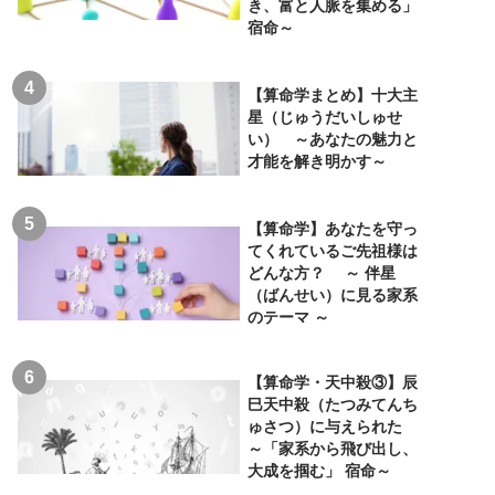
き、富と人脈を集める」
宿命～
【算命学まとめ】十大主
星（じゅうだいしゅせ
い） ～あなたの魅力と
才能を解き明かす～
【算命学】あなたを守っ
てくれているご先祖様は
どんな方？ ～ 伴星
（ばんせい）に見る家系
のテーマ ～
【算命学・天中殺③】辰
巳天中殺（たつみてんち
ゅさつ）に与えられた
～「家系から飛び出し、
大成を掴む」 宿命～