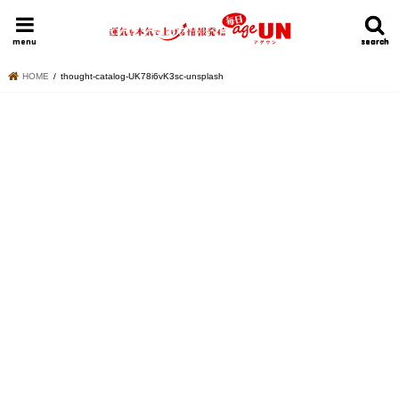
HOME
今日の運勢ランキング
明日の運勢ランキング
今週の運勢
menu
search
search
HOME
thought-catalog-UK78i6vK3sc-unsplash