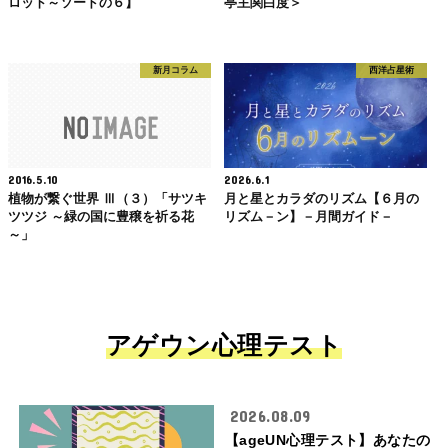
ロット～ソードの６】
亭主関白度＞
新月コラム
西洋占星術
2016.5.10
2026.6.1
植物が繋ぐ世界 Ⅲ（３）「サツキ
月と星とカラダのリズム【６月の
ツツジ ～緑の国に豊穣を祈る花
リズム－ン】－月間ガイド－
～」
アゲウン心理テスト
2026.08.09
【ageUN心理テスト】あなたの