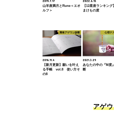
2019.7.17
2022.6.15
山羊座満月とRune＜エオ
【12星座ランキング
ルフ＞
まけもの度
簡単アゲウン診断
心理テ
2016.11.4
2021.3.29
【新月更新】願いを叶え
あなたの中の『M度
る手帳 vol.8 使い方そ
断
の8
アゲウ