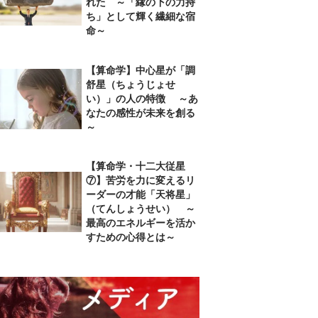
れた ～「縁の下の力持
ち」として輝く繊細な宿
命～
【算命学】中心星が「調
舒星（ちょうじょせ
い）」の人の特徴 ～あ
なたの感性が未来を創る
～
【算命学・十二大従星
⑦】苦労を力に変えるリ
ーダーの才能「天将星」
（てんしょうせい） ～
最高のエネルギーを活か
すための心得とは～