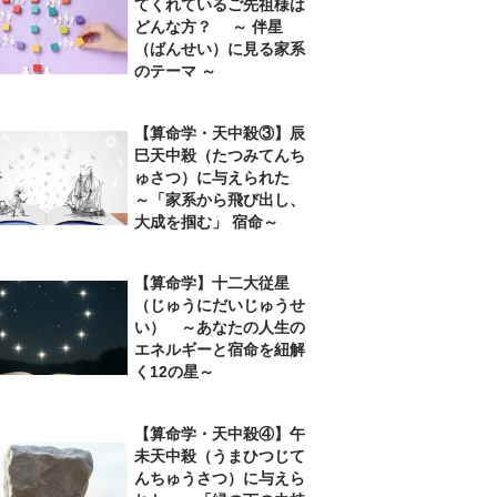
てくれているご先祖様は
どんな方？ ～ 伴星
（ばんせい）に見る家系
のテーマ ～
【算命学・天中殺③】辰
巳天中殺（たつみてんち
ゅさつ）に与えられた
～「家系から飛び出し、
大成を掴む」 宿命～
【算命学】十二大従星
（じゅうにだいじゅうせ
い） ～あなたの人生の
エネルギーと宿命を紐解
く12の星～
【算命学・天中殺④】午
未天中殺（うまひつじて
んちゅうさつ）に与えら