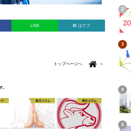
LINE
はてブ
トップページへ
す。
ング
新月コラム
満月コラム