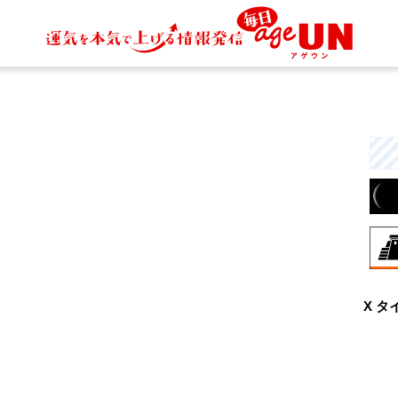
8月
X タ
自
む
日