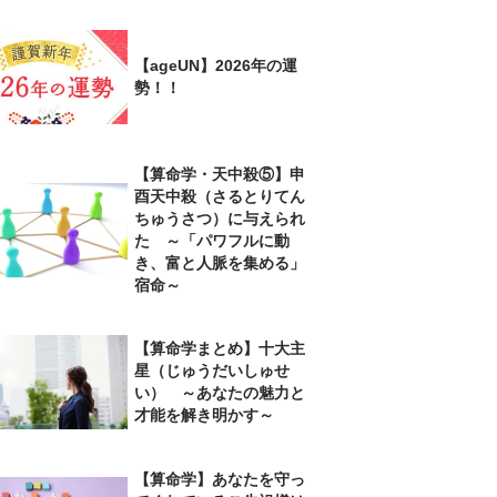
【ageUN】2026年の運
勢！！
【算命学・天中殺⑤】申
酉天中殺（さるとりてん
ちゅうさつ）に与えられ
た ～「パワフルに動
き、富と人脈を集める」
宿命～
【算命学まとめ】十大主
星（じゅうだいしゅせ
い） ～あなたの魅力と
才能を解き明かす～
【算命学】あなたを守っ