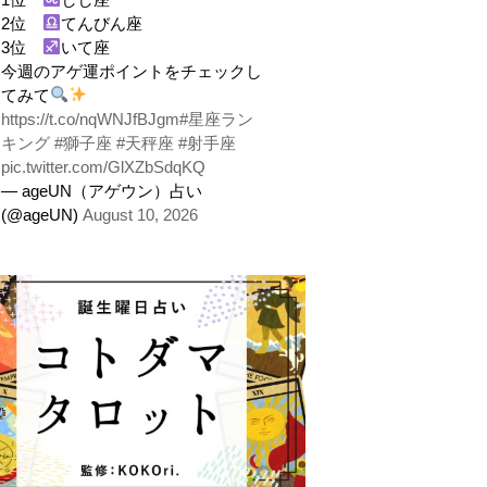
2位
てんびん座
3位
いて座
今週のアゲ運ポイントをチェックし
てみて
https://t.co/nqWNJfBJgm
#星座ラン
キング
#獅子座
#天秤座
#射手座
pic.twitter.com/GlXZbSdqKQ
— ageUN（アゲウン）占い
(@ageUN)
August 10, 2026