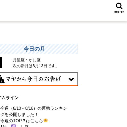
search
今日の月
月星座：かに座
次の新月は8月13日です。
10日
イムライン
分をいつもとは違う特定の環境に追い込
ことで、普段とは違う自分を見つける
今週（8/10～8/16）の運勢ランキン
。その状況にとことん奉仕する。
グを公開しました！
今週のTOP３はこちら
1位
しし座