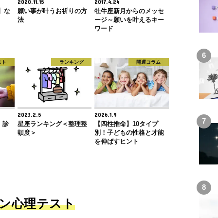
2020.11.15
2017.4.24
】な
願い事が叶うお祈りの方
牡牛座新月からのメッセ
法
ージ～願いを叶えるキー
ワード
スト
ランキング
開運コラム
2023.2.5
2026.1.9
』診
星座ランキング＜整理整
【四柱推命】10タイプ
頓度＞
別！子どもの性格と才能
を伸ばすヒント
ン心理テスト