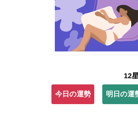
12
今日の運勢
明日の運