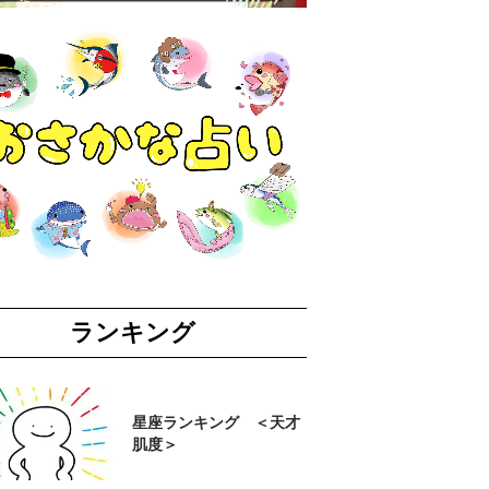
ランキング
星座ランキング ＜天才
肌度＞