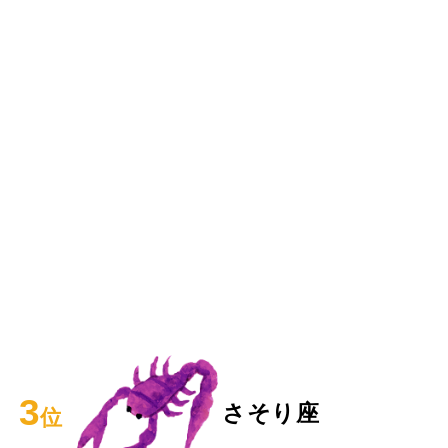
3
さそり座
位