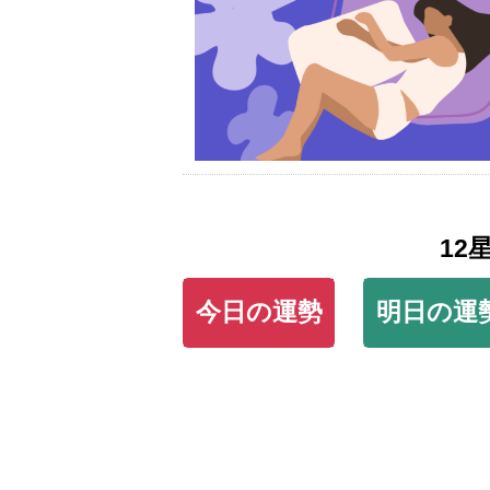
12
今日の運勢
明日の運