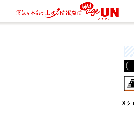
8月
X タ
大
力
一