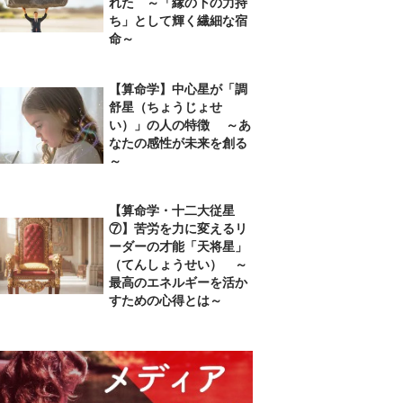
れた ～「縁の下の力持
ち」として輝く繊細な宿
命～
【算命学】中心星が「調
舒星（ちょうじょせ
い）」の人の特徴 ～あ
なたの感性が未来を創る
～
【算命学・十二大従星
⑦】苦労を力に変えるリ
ーダーの才能「天将星」
（てんしょうせい） ～
最高のエネルギーを活か
すための心得とは～