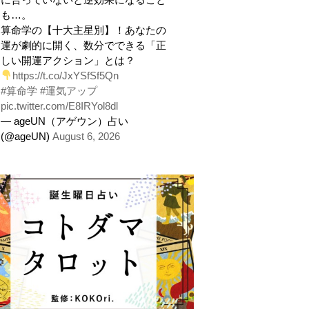
も…。
算命学の【十大主星別】！あなたの
運が劇的に開く、数分でできる「正
しい開運アクション」とは？
https://t.co/JxYSfSf5Qn
#算命学
#運気アップ
pic.twitter.com/E8IRYol8dl
— ageUN（アゲウン）占い
(@ageUN)
August 6, 2026