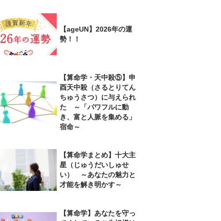
【ageUN】2026年の運
勢！！
【算命学・天中殺⑤】申
酉天中殺（さるとりてん
ちゅうさつ）に与えられ
た ～「パワフルに動
き、富と人脈を集める」
宿命～
【算命学まとめ】十大主
星（じゅうだいしゅせ
い） ～あなたの魅力と
才能を解き明かす～
【算命学】あなたを守っ