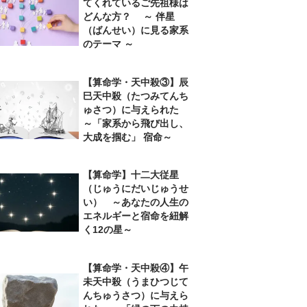
てくれているご先祖様は
どんな方？ ～ 伴星
（ばんせい）に見る家系
のテーマ ～
【算命学・天中殺③】辰
巳天中殺（たつみてんち
ゅさつ）に与えられた
～「家系から飛び出し、
大成を掴む」 宿命～
【算命学】十二大従星
（じゅうにだいじゅうせ
い） ～あなたの人生の
エネルギーと宿命を紐解
く12の星～
【算命学・天中殺④】午
未天中殺（うまひつじて
んちゅうさつ）に与えら