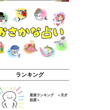
ランキング
星座ランキング ＜天才
肌度＞