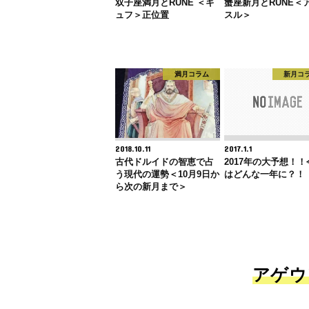
双子座満月とRUNE ＜ギ
蟹座新月とRUNE＜
ュフ＞正位置
スル＞
満月コラム
新月コ
2018.10.11
2017.1.1
古代ドルイドの智恵で占
2017年の大予想！
う現代の運勢＜10月9日か
はどんな一年に？！
ら次の新月まで＞
アゲウ