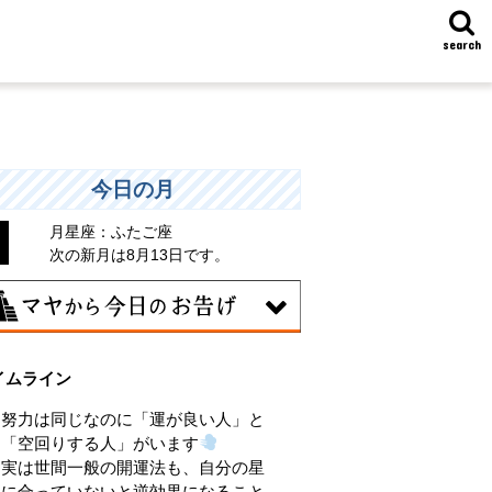
search
今日の月
月星座：ふたご座
次の新月は8月13日です。
9日
イムライン
きくエネルギーを放出する日。日々の活
をため込んで、自分の目標に向かって、
努力は同じなのに「運が良い人」と
気に解き放ちましょう。
「空回りする人」がいます
実は世間一般の開運法も、自分の星
に合っていないと逆効果になること