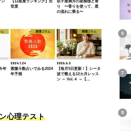
アン
【12星座ランキング】出
双子座満月の星模様と香
世度
り 〜香りを使って、星
の流れに乗る〜
ラム
開運コラム
開運コラム
2024.1.24
2026.6.5
！今年
紫微斗数占いでみる2024
【毎月5日更新！】シータ
年予測
波で整える12カ月レッス
ン ～ Vol.４ ～【…
ン心理テスト