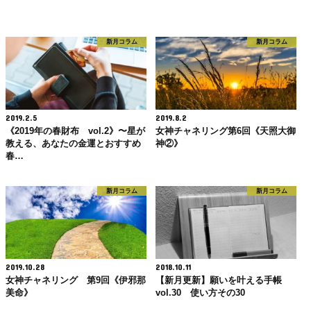
新月コラム
新月コラム
2019.2.5
2019.8.2
《2019年の春財布 vol.2》〜星が
女神チャネリング第6回《天照大御
教える、あなたの金運とおすすめ
神②》
春…
新月コラム
新月コラム
2019.10.28
2018.10.11
女神チャネリング 第9回《伊邪那
【新月更新】願いを叶える手帳
美命》
vol.30 使い方その30