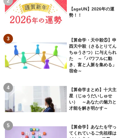
【ageUN】2026年の運
勢！！
【算命学・天中殺⑤】申
酉天中殺（さるとりてん
ちゅうさつ）に与えられ
た ～「パワフルに動
き、富と人脈を集める」
宿命～
【算命学まとめ】十大主
星（じゅうだいしゅせ
い） ～あなたの魅力と
才能を解き明かす～
【算命学】あなたを守っ
てくれているご先祖様は