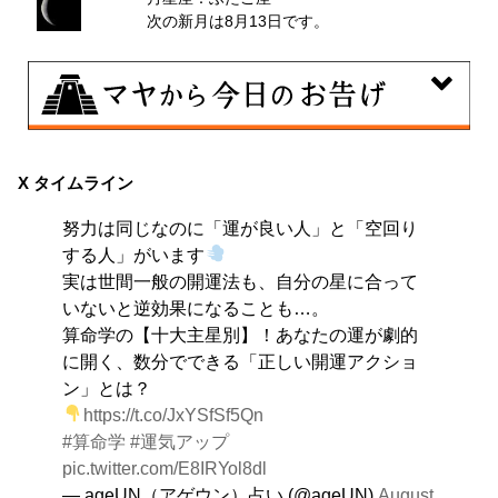
次の新月は8月13日です。
8月9日
大きくエネルギーを放出する日。日々の活力をため込ん
X タイムライン
で、自分の目標に向かって、一気に解き放ちましょう。
努力は同じなのに「運が良い人」と「空回り
する人」がいます
実は世間一般の開運法も、自分の星に合って
いないと逆効果になることも…。
算命学の【十大主星別】！あなたの運が劇的
に開く、数分でできる「正しい開運アクショ
ン」とは？
https://t.co/JxYSfSf5Qn
#算命学
#運気アップ
pic.twitter.com/E8IRYol8dl
— ageUN（アゲウン）占い (@ageUN)
August