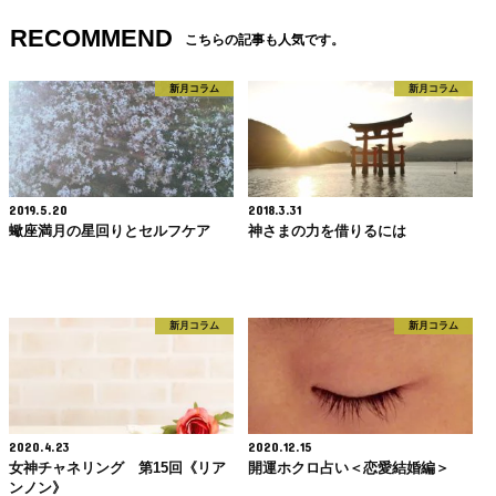
RECOMMEND
こちらの記事も人気です。
新月コラム
新月コラム
2019.5.20
2018.3.31
蠍座満月の星回りとセルフケア
神さまの力を借りるには
新月コラム
新月コラム
2020.4.23
2020.12.15
女神チャネリング 第15回《リア
開運ホクロ占い＜恋愛結婚編＞
ンノン》