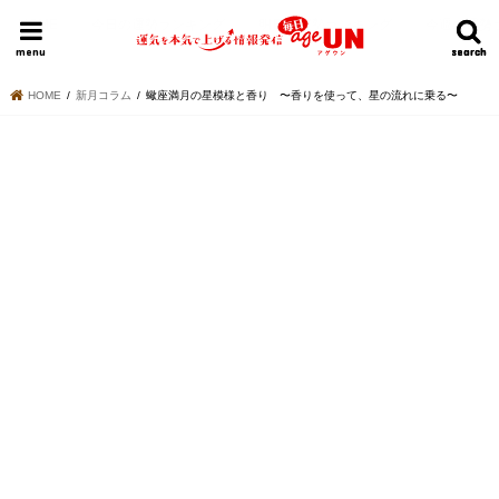
HOME
今日の運勢ランキング
明日の運勢ランキング
今週の運勢
menu
search
search
HOME
新月コラム
蠍座満月の星模様と香り 〜香りを使って、星の流れに乗る〜