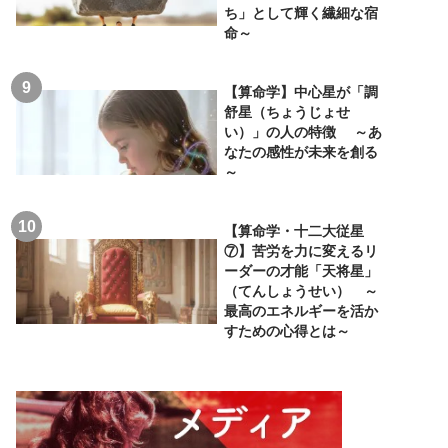
ち」として輝く繊細な宿
命～
【算命学】中心星が「調
舒星（ちょうじょせ
い）」の人の特徴 ～あ
なたの感性が未来を創る
～
【算命学・十二大従星
⑦】苦労を力に変えるリ
ーダーの才能「天将星」
（てんしょうせい） ～
最高のエネルギーを活か
すための心得とは～