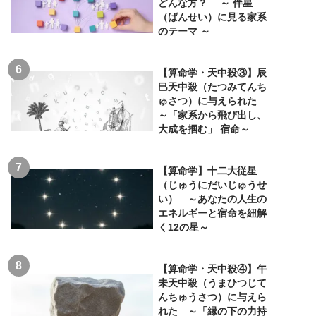
どんな方？ ～ 伴星
（ばんせい）に見る家系
のテーマ ～
【算命学・天中殺③】辰
巳天中殺（たつみてんち
ゅさつ）に与えられた
～「家系から飛び出し、
大成を掴む」 宿命～
【算命学】十二大従星
（じゅうにだいじゅうせ
い） ～あなたの人生の
エネルギーと宿命を紐解
く12の星～
【算命学・天中殺④】午
未天中殺（うまひつじて
んちゅうさつ）に与えら
れた ～「縁の下の力持