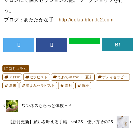
サロンにて個人セッションの他、ワークショップを行
う。
ブログ：あたたかな手
http://cokiu.blog.fc2.com
新月コラム
アロマ
セラピスト
てあてや cokiu 夏未
ボディセラピー
夏未
星よみセラピスト
満月
蠍座
ワンネスちらっと体験＾＾
【新月更新】願いを叶える手帳 vol.25 使い方その25