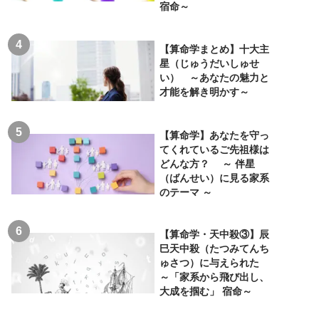
宿命～
【算命学まとめ】十大主
星（じゅうだいしゅせ
い） ～あなたの魅力と
才能を解き明かす～
【算命学】あなたを守っ
てくれているご先祖様は
どんな方？ ～ 伴星
（ばんせい）に見る家系
のテーマ ～
【算命学・天中殺③】辰
巳天中殺（たつみてんち
ゅさつ）に与えられた
～「家系から飛び出し、
大成を掴む」 宿命～