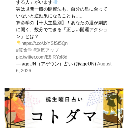
する人」がいます
実は世間一般の開運法も、自分の星に合って
いないと逆効果になることも…。
算命学の【十大主星別】！あなたの運が劇的
に開く、数分でできる「正しい開運アクショ
ン」とは？
https://t.co/JxYSfSf5Qn
#算命学
#運気アップ
pic.twitter.com/E8IRYol8dl
— ageUN（アゲウン）占い (@ageUN)
August
6, 2026