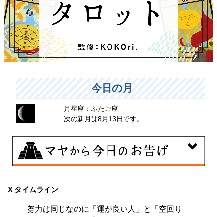
今日の月
月星座：ふたご座
次の新月は8月13日です。
8月8日
興味のある分野で、熟練を志す日。なんとなくではな
X タイムライン
く、そこに集中に、没頭することで、才能が開花しま
努力は同じなのに「運が良い人」と「空回り
す。