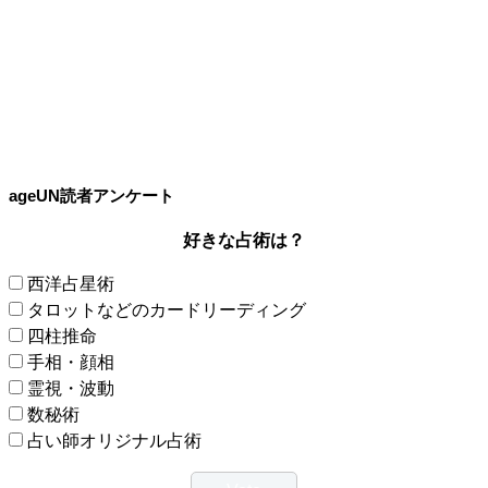
ageUN読者アンケート
好きな占術は？
西洋占星術
タロットなどのカードリーディング
四柱推命
手相・顔相
霊視・波動
数秘術
占い師オリジナル占術