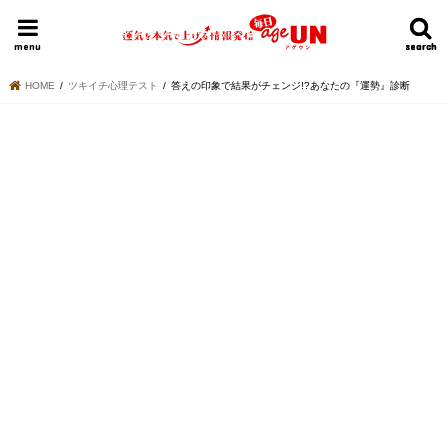
HOME
今日の運勢ランキング
明日の運勢ランキング
今週の運勢
menu
search
search
HOME
ツキイチ心理テスト
答えの印象で結果がチェンジ!?あなたの『運勢』診断