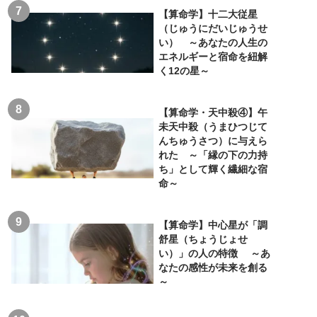
【算命学】十二大従星
（じゅうにだいじゅうせ
い） ～あなたの人生の
エネルギーと宿命を紐解
く12の星～
【算命学・天中殺④】午
未天中殺（うまひつじて
んちゅうさつ）に与えら
れた ～「縁の下の力持
ち」として輝く繊細な宿
命～
【算命学】中心星が「調
舒星（ちょうじょせ
い）」の人の特徴 ～あ
なたの感性が未来を創る
～