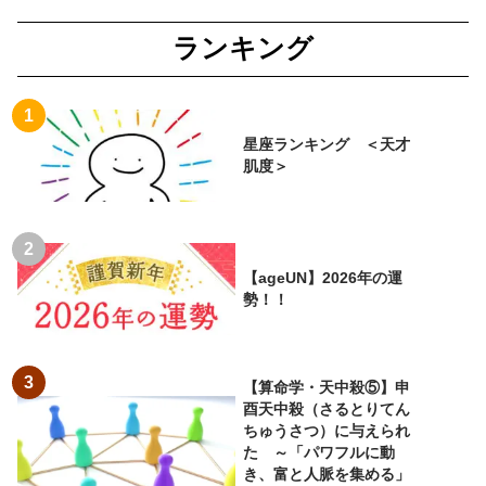
ランキング
星座ランキング ＜天才
肌度＞
【ageUN】2026年の運
勢！！
【算命学・天中殺⑤】申
酉天中殺（さるとりてん
ちゅうさつ）に与えられ
た ～「パワフルに動
き、富と人脈を集める」