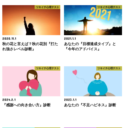
ツキイチ心理テスト
ツキイチ心理テスト
2020.11.1
2021.1.1
秋の花と言えば？秋の花別『打た
あなたの『目標達成タイプ』と
れ強さレベル診断』
『今年のアドバイス』
ツキイチ心理テスト
ツキイチ心理テスト
2024.2.1
2023.1.1
『感謝への向き合い方』診断
あなたの『不足ハピネス』診断