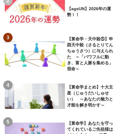
【ageUN】2026年の運
勢！！
【算命学・天中殺⑤】申
酉天中殺（さるとりてん
ちゅうさつ）に与えられ
た ～「パワフルに動
き、富と人脈を集める」
宿命～
【算命学まとめ】十大主
星（じゅうだいしゅせ
い） ～あなたの魅力と
才能を解き明かす～
【算命学】あなたを守っ
てくれているご先祖様は