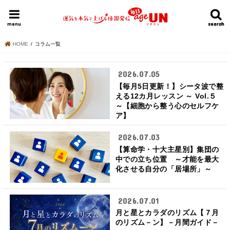
HOME
今日の運勢ランキング
明日の運勢ランキング
今週の運勢
menu
search
search
HOME
コラム一覧
2026.07.05
【毎月5日更新！】シータ波で整
える12カ月レッスン ～ Vol.５
～【細胞から整う心のセルフケ
ア】
2026.07.03
【算命学・十大主星別】集団の
中での立ち位置 ～才能を最大
化させる自分の「居場所」～
2026.07.01
月と星とカラダのリズム【７月
のリズム－ン】－月間ガイド－