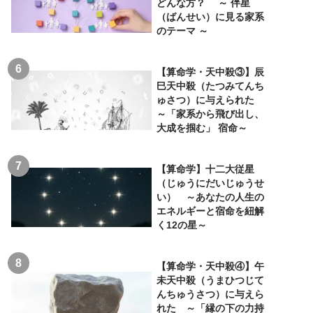
どんな方？ ～ 伴星
（ばんせい）に見る家系
のテーマ ～
【算命学・天中殺③】辰
巳天中殺（たつみてんち
ゅさつ）に与えられた
～「家系から飛び出し、
大成を掴む」 宿命～
【算命学】十二大従星
（じゅうにだいじゅうせ
い） ～あなたの人生の
エネルギーと宿命を紐解
く12の星～
【算命学・天中殺④】午
未天中殺（うまひつじて
んちゅうさつ）に与えら
れた ～「縁の下の力持