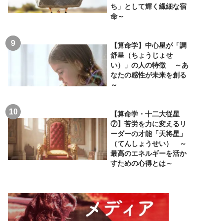
ち」として輝く繊細な宿
命～
【算命学】中心星が「調
舒星（ちょうじょせ
い）」の人の特徴 ～あ
なたの感性が未来を創る
～
【算命学・十二大従星
⑦】苦労を力に変えるリ
ーダーの才能「天将星」
（てんしょうせい） ～
最高のエネルギーを活か
すための心得とは～