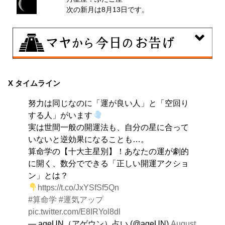
次の新月は8月13日です。
8月9日
大きくエネルギーを放出する日。日々の活力をため込ん
X タイムライン
で、自分の目標に向かって、一気に解き放ちましょう。
努力は同じなのに「運が良い人」と「空回り
する人」がいます
実は世間一般の開運法も、自分の星に合って
いないと逆効果になることも…。
算命学の【十大主星別】！あなたの運が劇的
に開く、数分でできる「正しい開運アクショ
ン」とは？
https://t.co/JxYSfSf5Qn
#算命学
#運気アップ
pic.twitter.com/E8IRYol8dl
— ageUN（アゲウン）占い (@ageUN)
August