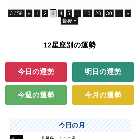
3 / 59
«
1
2
3
4
5
...
10
20
30
...
»
最後 »
12星座別の運勢
今日の運勢
明日の運勢
今週の運勢
今月の運勢
今日の月
月星座：ふたご座