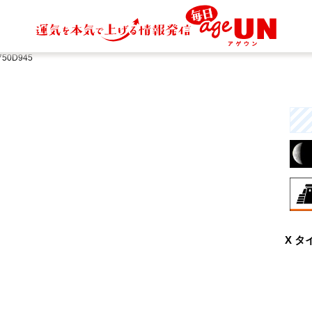
750D945
8月
X タ
伝
す
統