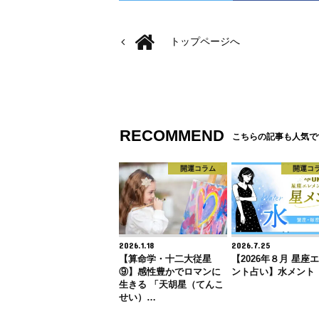
トップページへ
RECOMMEND
こちらの記事も人気で
開運コラム
開運コ
2026.1.18
2026.7.25
【算命学・十二大従星
【2026年８月 星座
⑨】感性豊かでロマンに
ント占い】水メント
生きる 「天胡星（てんこ
せい）…