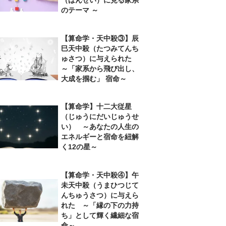
のテーマ ～
【算命学・天中殺③】辰
巳天中殺（たつみてんち
ゅさつ）に与えられた
～「家系から飛び出し、
大成を掴む」 宿命～
【算命学】十二大従星
（じゅうにだいじゅうせ
い） ～あなたの人生の
エネルギーと宿命を紐解
く12の星～
【算命学・天中殺④】午
未天中殺（うまひつじて
んちゅうさつ）に与えら
れた ～「縁の下の力持
ち」として輝く繊細な宿
命～