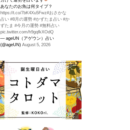
あなたのお魚は何タイプ？
https://t.co/7bK4Xu5Fwz
#おさかな
占い
#8月の運勢
#かずたま占い
#か
ずたま
#今月の運勢
#無料占い
pic.twitter.com/h9gqfkXOdQ
— ageUN（アゲウン）占い
(@ageUN)
August 5, 2026