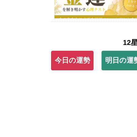
12
今日の運勢
明日の運