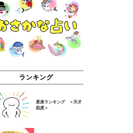
ランキング
星座ランキング ＜天才
肌度＞