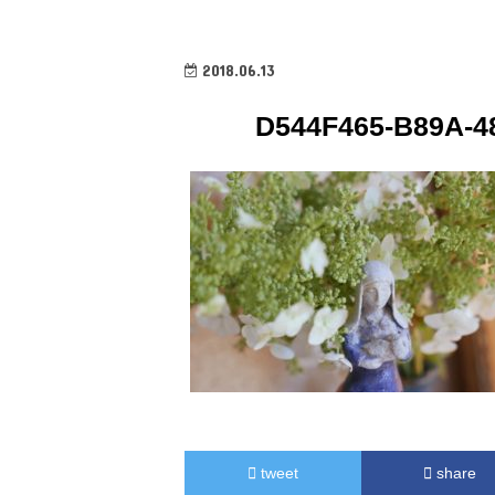
2018.06.13
D544F465-B89A-4
tweet
share