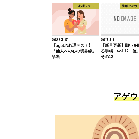
心理テスト
簡単アゲウ
2026.3.17
2017.3.1
【ageUN心理テスト】
【新月更新】願いを
「他人への心の境界線」
る手帳 vol.12 使
診断
その12
アゲウ