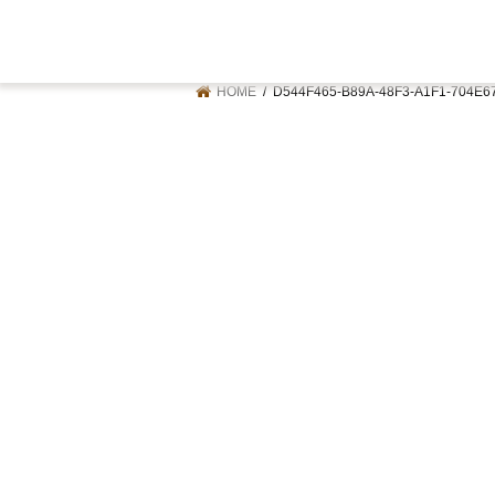
HOME
D544F465-B89A-48F3-A1F1-704E6