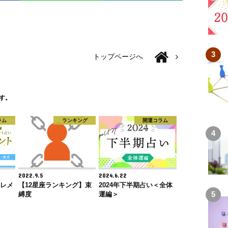
トップページへ
す。
ラム
ランキング
開運コラム
2022.9.5
2024.6.22
エレメ
【12星座ランキング】束
2024年下半期占い＜全体
縛度
運編＞