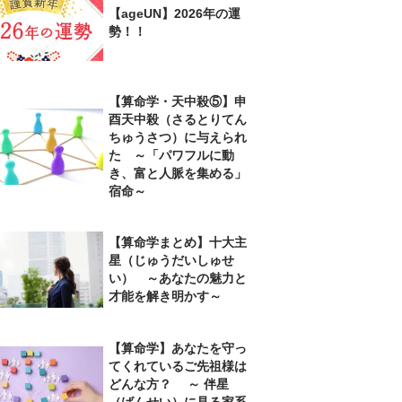
【ageUN】2026年の運
勢！！
【算命学・天中殺⑤】申
酉天中殺（さるとりてん
ちゅうさつ）に与えられ
た ～「パワフルに動
き、富と人脈を集める」
宿命～
【算命学まとめ】十大主
星（じゅうだいしゅせ
い） ～あなたの魅力と
才能を解き明かす～
【算命学】あなたを守っ
てくれているご先祖様は
どんな方？ ～ 伴星
（ばんせい）に見る家系