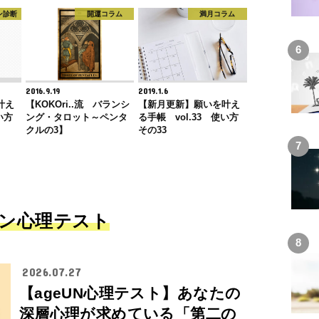
ン診断
開運コラム
満月コラム
2016.9.19
2019.1.6
叶え
【KOKOri..流 バランシ
【新月更新】願いを叶え
い方
ング・タロット～ペンタ
る手帳 vol.33 使い方
クルの3】
その33
ン心理テスト
2026.07.27
【ageUN心理テスト】あなたの
深層心理が求めている「第二の