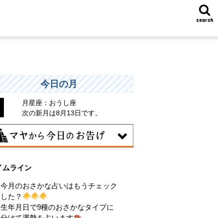
search
今日の月
月星座：おうし座
次の新月は8月13日です。
7日
イムライン
統や歴史的な過去のやり方・道筋を踏襲
る日。あなたの直感で伝統を踏まえ、伝
今月のおさかな占いはもうチェック
を乗り越えるひらめきを。
した？
生年月日で9種のおさかなタイプに
分けて運勢を占います