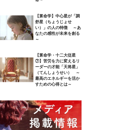
【算命学】中心星が「調
舒星（ちょうじょせ
い）」の人の特徴 ～あ
なたの感性が未来を創る
～
【算命学・十二大従星
⑦】苦労を力に変えるリ
ーダーの才能「天将星」
（てんしょうせい） ～
最高のエネルギーを活か
すための心得とは～