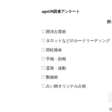
ageUN読者アンケート
好
西洋占星術
タロットなどのカードリーディング
四柱推命
手相・顔相
霊視・波動
数秘術
占い師オリジナル占術
V