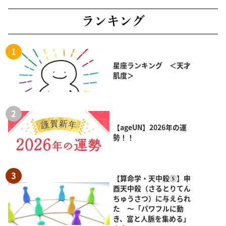
ランキング
星座ランキング ＜天才
肌度＞
【ageUN】2026年の運
勢！！
【算命学・天中殺⑤】申
酉天中殺（さるとりてん
ちゅうさつ）に与えられ
た ～「パワフルに動
き、富と人脈を集める」