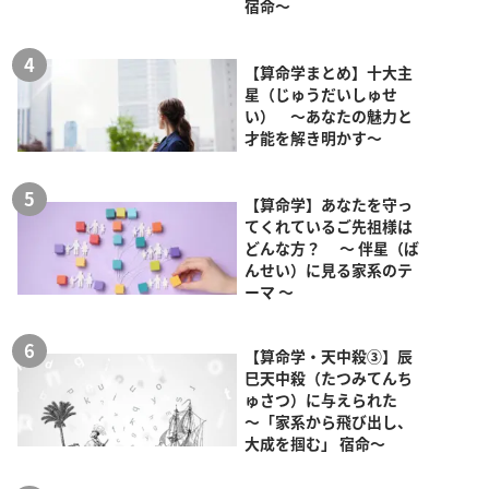
宿命～
【算命学まとめ】十大主
星（じゅうだいしゅせ
い） ～あなたの魅力と
才能を解き明かす～
【算命学】あなたを守っ
てくれているご先祖様は
どんな方？ ～ 伴星（ば
んせい）に見る家系のテ
ーマ ～
【算命学・天中殺③】辰
巳天中殺（たつみてんち
ゅさつ）に与えられた
～「家系から飛び出し、
大成を掴む」 宿命～