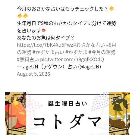
出会いは貴重な共有の時間。行動はあなたの大切な時間
今月のおさかな占いはもうチェックした？
です。
生年月日で9種のおさかなタイプに分けて運勢
を占います
あなたのお魚は何タイプ？
https://t.co/7bK4Xu5Fwz
#おさかな占い
#8月
の運勢
#かずたま占い
#かずたま
#今月の運勢
#無料占い
pic.twitter.com/h9gqfkXOdQ
— ageUN（アゲウン）占い (@ageUN)
August 5, 2026