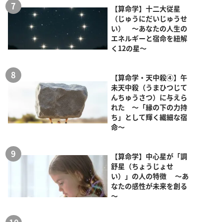
【算命学】十二大従星
（じゅうにだいじゅうせ
い） ～あなたの人生の
エネルギーと宿命を紐解
く12の星～
【算命学・天中殺④】午
未天中殺（うまひつじて
んちゅうさつ）に与えら
れた ～「縁の下の力持
ち」として輝く繊細な宿
命～
【算命学】中心星が「調
舒星（ちょうじょせ
い）」の人の特徴 ～あ
なたの感性が未来を創る
～