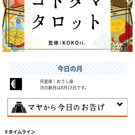
今日の月
月星座：おうし座
次の新月は8月13日です。
8月6日
X タイムライン
曖昧な気持ちで人と付き合うことはタブーとされる日。