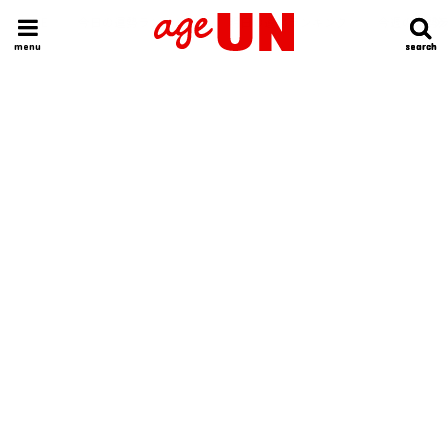
HOME
今日の運勢ランキング
明日の運勢ランキング
今週の運勢
menu
search
search