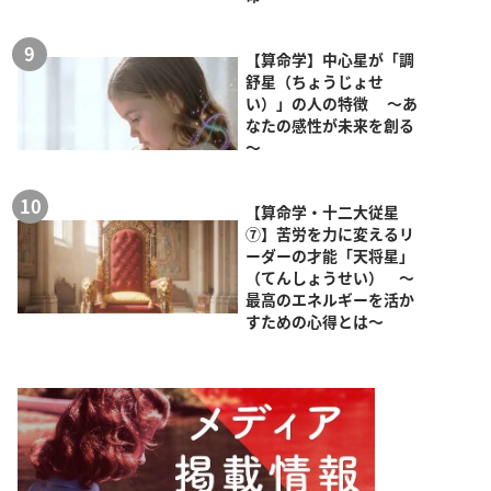
【算命学】中心星が「調
舒星（ちょうじょせ
い）」の人の特徴 ～あ
なたの感性が未来を創る
～
【算命学・十二大従星
⑦】苦労を力に変えるリ
ーダーの才能「天将星」
（てんしょうせい） ～
最高のエネルギーを活か
すための心得とは～