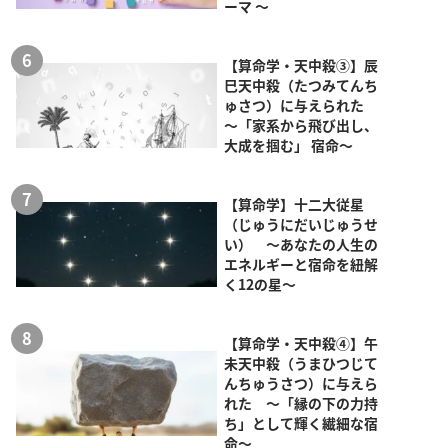
ーマ ～
【算命学・天中殺③】辰
巳天中殺（たつみてんち
ゅさつ）に与えられた
～「家系から飛び出し、
大成を掴む」 宿命～
【算命学】十二大従星
（じゅうにだいじゅうせ
い） ～あなたの人生の
エネルギーと宿命を紐解
く12の星～
【算命学・天中殺④】午
未天中殺（うまひつじて
んちゅうさつ）に与えら
れた ～「縁の下の力持
ち」として輝く繊細な宿
命～