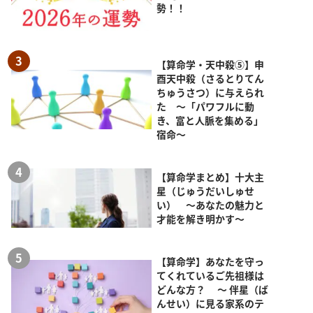
勢！！
【算命学・天中殺⑤】申
酉天中殺（さるとりてん
ちゅうさつ）に与えられ
た ～「パワフルに動
き、富と人脈を集める」
宿命～
【算命学まとめ】十大主
星（じゅうだいしゅせ
い） ～あなたの魅力と
才能を解き明かす～
【算命学】あなたを守っ
てくれているご先祖様は
どんな方？ ～ 伴星（ば
んせい）に見る家系のテ