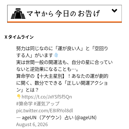
8月8日
X タイムライン
興味のある分野で、熟練を志す日。なんとなくではな
く、そこに集中に、没頭することで、才能が開花しま
努力は同じなのに「運が良い人」と「空回り
す。
する人」がいます
実は世間一般の開運法も、自分の星に合ってい
ないと逆効果になることも…。
算命学の【十大主星別】！あなたの運が劇的
に開く、数分でできる「正しい開運アクショ
ン」とは？
https://t.co/JxYSfSf5Qn
#算命学
#運気アップ
pic.twitter.com/E8IRYol8dl
— ageUN（アゲウン）占い (@ageUN)
August 6, 2026