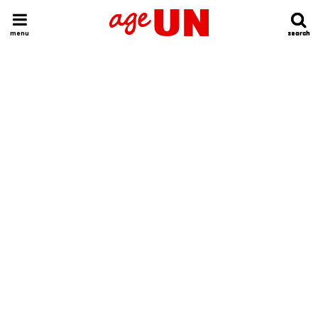
HOME
今日の運勢ランキング
明日の運勢ランキング
今週の運勢
menu
search
search