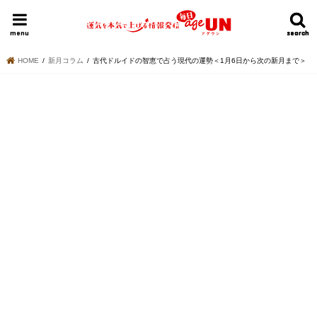
HOME
今日の運勢ランキング
明日の運勢ランキング
今週の運勢
menu
search
search
HOME
新月コラム
古代ドルイドの智恵で占う現代の運勢＜1月6日から次の新月まで＞