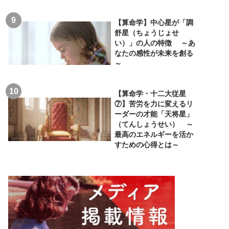
【算命学】中心星が「調
舒星（ちょうじょせ
い）」の人の特徴 ～あ
なたの感性が未来を創る
～
【算命学・十二大従星
⑦】苦労を力に変えるリ
ーダーの才能「天将星」
（てんしょうせい） ～
最高のエネルギーを活か
すための心得とは～