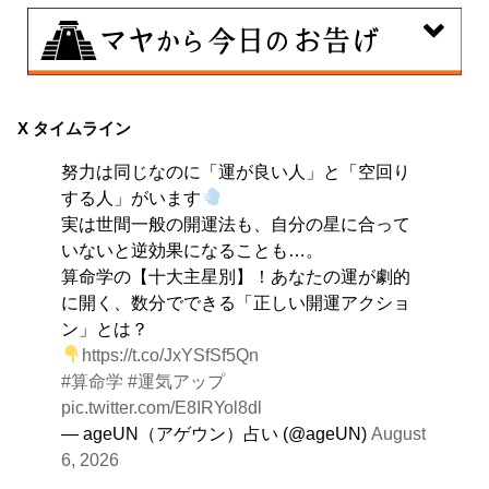
8月8日
興味のある分野で、熟練を志す日。なんとなくではな
X タイムライン
く、そこに集中に、没頭することで、才能が開花しま
努力は同じなのに「運が良い人」と「空回り
す。
する人」がいます
実は世間一般の開運法も、自分の星に合って
いないと逆効果になることも…。
算命学の【十大主星別】！あなたの運が劇的
に開く、数分でできる「正しい開運アクショ
ン」とは？
https://t.co/JxYSfSf5Qn
#算命学
#運気アップ
pic.twitter.com/E8IRYol8dl
— ageUN（アゲウン）占い (@ageUN)
August
6, 2026