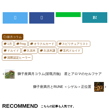
新月コラム
1月
Frog
オラクルカード
スピリチュアリスト
ドルイド
久須木
久須木謙
五代ドルイド
国際認定ヒーラー
獅子座満月コラム(皆既月蝕) 星とアロマのセルフケア
獅子座満月とRUNE ＜シゲル＞正位置
RECOMMEND
こちらの記事も人気です。