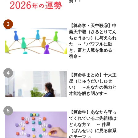
勢！！
【算命学・天中殺⑤】申
酉天中殺（さるとりてん
ちゅうさつ）に与えられ
た ～「パワフルに動
き、富と人脈を集める」
宿命～
【算命学まとめ】十大主
星（じゅうだいしゅせ
い） ～あなたの魅力と
才能を解き明かす～
【算命学】あなたを守っ
てくれているご先祖様は
どんな方？ ～ 伴星
（ばんせい）に見る家系
のテーマ ～