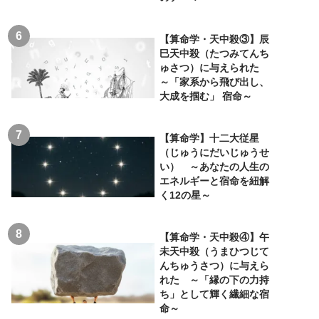
【算命学・天中殺③】辰
巳天中殺（たつみてんち
ゅさつ）に与えられた
～「家系から飛び出し、
大成を掴む」 宿命～
【算命学】十二大従星
（じゅうにだいじゅうせ
い） ～あなたの人生の
エネルギーと宿命を紐解
く12の星～
【算命学・天中殺④】午
未天中殺（うまひつじて
んちゅうさつ）に与えら
れた ～「縁の下の力持
ち」として輝く繊細な宿
命～