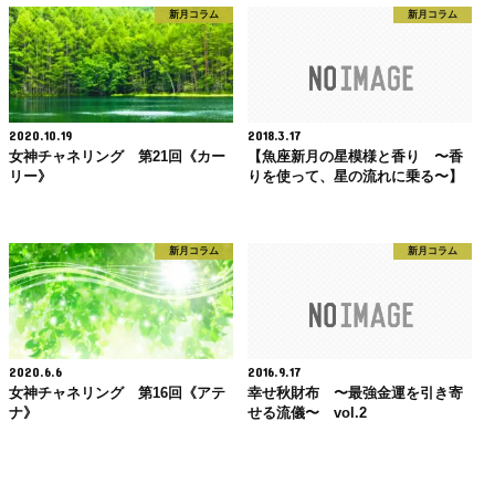
新月コラム
新月コラム
2020.10.19
2018.3.17
女神チャネリング 第21回《カー
【魚座新月の星模様と香り 〜香
リー》
りを使って、星の流れに乗る〜】
新月コラム
新月コラム
2020.6.6
2016.9.17
女神チャネリング 第16回《アテ
幸せ秋財布 〜最強金運を引き寄
ナ》
せる流儀〜 vol.2