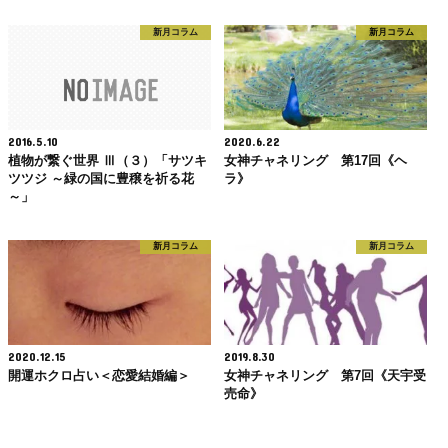
新月コラム
新月コラム
2016.5.10
2020.6.22
植物が繋ぐ世界 Ⅲ（３）「サツキ
女神チャネリング 第17回《ヘ
ツツジ ～緑の国に豊穣を祈る花
ラ》
～」
新月コラム
新月コラム
2020.12.15
2019.8.30
開運ホクロ占い＜恋愛結婚編＞
女神チャネリング 第7回《天宇受
売命》