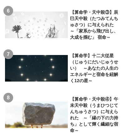
【算命学・天中殺③】辰
巳天中殺（たつみてんち
ゅさつ）に与えられた
～「家系から飛び出し、
大成を掴む」 宿命～
【算命学】十二大従星
（じゅうにだいじゅうせ
い） ～あなたの人生の
エネルギーと宿命を紐解
く12の星～
【算命学・天中殺④】午
未天中殺（うまひつじて
んちゅうさつ）に与えら
れた ～「縁の下の力持
ち」として輝く繊細な宿
命～