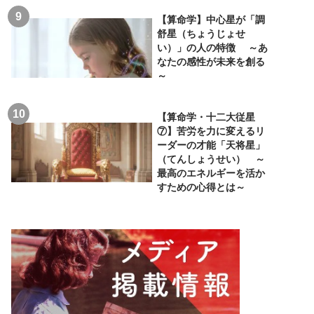
【算命学】中心星が「調
舒星（ちょうじょせ
い）」の人の特徴 ～あ
なたの感性が未来を創る
～
【算命学・十二大従星
⑦】苦労を力に変えるリ
ーダーの才能「天将星」
（てんしょうせい） ～
最高のエネルギーを活か
すための心得とは～