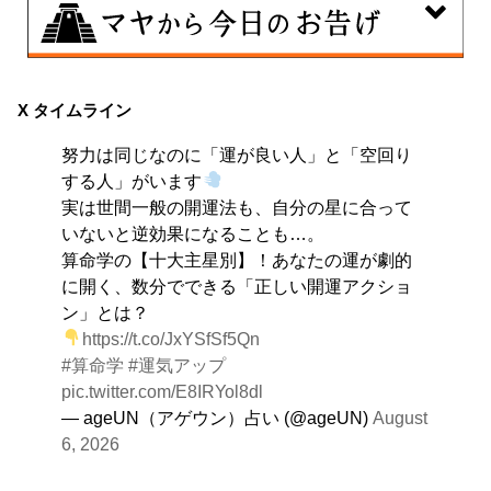
8月8日
興味のある分野で、熟練を志す日。なんとなくではな
X タイムライン
く、そこに集中に、没頭することで、才能が開花しま
努力は同じなのに「運が良い人」と「空回り
す。
する人」がいます
実は世間一般の開運法も、自分の星に合って
いないと逆効果になることも…。
算命学の【十大主星別】！あなたの運が劇的
に開く、数分でできる「正しい開運アクショ
ン」とは？
https://t.co/JxYSfSf5Qn
#算命学
#運気アップ
pic.twitter.com/E8IRYol8dl
— ageUN（アゲウン）占い (@ageUN)
August
6, 2026