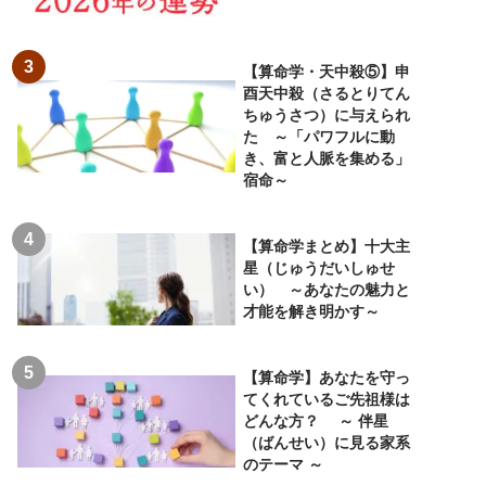
【算命学・天中殺⑤】申
酉天中殺（さるとりてん
ちゅうさつ）に与えられ
た ～「パワフルに動
き、富と人脈を集める」
宿命～
【算命学まとめ】十大主
星（じゅうだいしゅせ
い） ～あなたの魅力と
才能を解き明かす～
【算命学】あなたを守っ
てくれているご先祖様は
どんな方？ ～ 伴星
（ばんせい）に見る家系
のテーマ ～