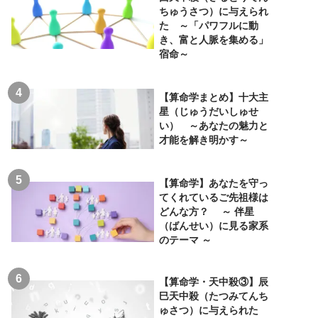
ちゅうさつ）に与えられ
た ～「パワフルに動
き、富と人脈を集める」
宿命～
【算命学まとめ】十大主
星（じゅうだいしゅせ
い） ～あなたの魅力と
才能を解き明かす～
【算命学】あなたを守っ
てくれているご先祖様は
どんな方？ ～ 伴星
（ばんせい）に見る家系
のテーマ ～
【算命学・天中殺③】辰
巳天中殺（たつみてんち
ゅさつ）に与えられた