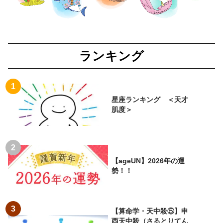
ランキング
星座ランキング ＜天才
肌度＞
【ageUN】2026年の運
勢！！
【算命学・天中殺⑤】申
酉天中殺（さるとりてん