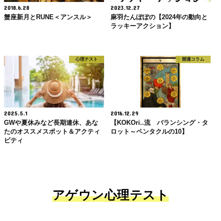
2018.6.28
2023.12.27
蟹座新月とRUNE＜アンスル＞
麻羽たんぽぽの【2024年の動向と
ラッキーアクション】
心理テスト
開運コラム
2025.5.1
2016.12.29
GWや夏休みなど長期連休、あな
【KOKOri..流 バランシング・タ
たのオススメスポット＆アクティ
ロット～ペンタクルの10】
ビティ
アゲウン心理テスト