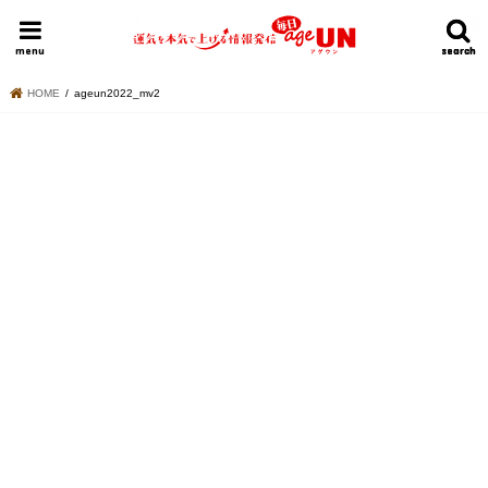
HOME
今日の運勢ランキング
明日の運勢ランキング
今週の運勢
menu
search
search
HOME
ageun2022_mv2