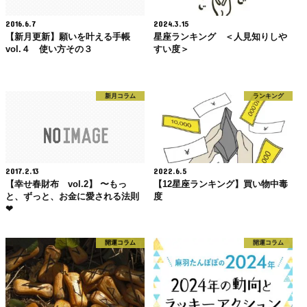
2016.6.7
2024.3.15
【新月更新】願いを叶える手帳
星座ランキング ＜人見知りしや
vol.４ 使い方その３
すい度＞
新月コラム
ランキング
2017.2.13
2022.6.5
【幸せ春財布 vol.2】 〜もっ
【12星座ランキング】買い物中毒
と、ずっと、お金に愛される法則
度
❤︎
開運コラム
開運コラム