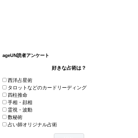
ageUN読者アンケート
好きな占術は？
西洋占星術
タロットなどのカードリーディング
四柱推命
手相・顔相
霊視・波動
数秘術
占い師オリジナル占術