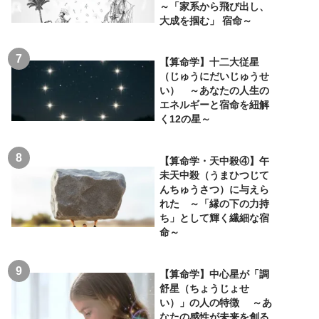
～「家系から飛び出し、
大成を掴む」 宿命～
【算命学】十二大従星
（じゅうにだいじゅうせ
い） ～あなたの人生の
エネルギーと宿命を紐解
く12の星～
【算命学・天中殺④】午
未天中殺（うまひつじて
んちゅうさつ）に与えら
れた ～「縁の下の力持
ち」として輝く繊細な宿
命～
【算命学】中心星が「調
舒星（ちょうじょせ
い）」の人の特徴 ～あ
なたの感性が未来を創る