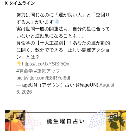
大きくエネルギーを放出する日。日々の活力をため込ん
X タイムライン
で、自分の目標に向かって、一気に解き放ちましょう。
努力は同じなのに「運が良い人」と「空回り
する人」がいます
実は世間一般の開運法も、自分の星に合って
いないと逆効果になることも…。
算命学の【十大主星別】！あなたの運が劇的
に開く、数分でできる「正しい開運アクショ
ン」とは？
https://t.co/JxYSfSf5Qn
#算命学
#運気アップ
pic.twitter.com/E8IRYol8dl
— ageUN（アゲウン）占い (@ageUN)
August
6, 2026