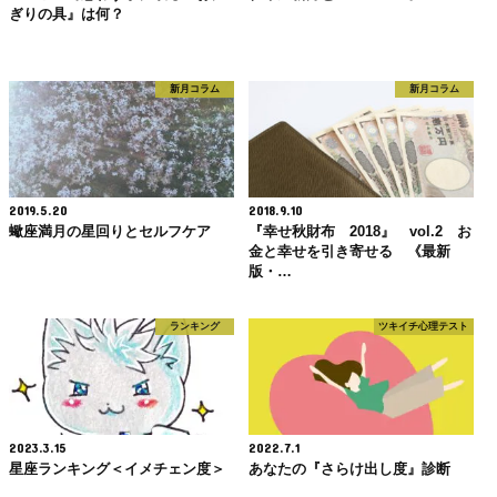
ぎりの具』は何？
新月コラム
新月コラム
2019.5.20
2018.9.10
蠍座満月の星回りとセルフケア
『幸せ秋財布 2018』 vol.2 お
金と幸せを引き寄せる 《最新
版・…
ランキング
ツキイチ心理テスト
2023.3.15
2022.7.1
星座ランキング＜イメチェン度＞
あなたの『さらけ出し度』診断