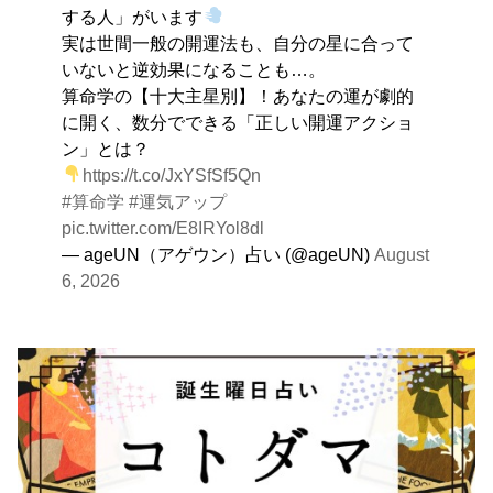
する人」がいます
実は世間一般の開運法も、自分の星に合って
いないと逆効果になることも…。
算命学の【十大主星別】！あなたの運が劇的
に開く、数分でできる「正しい開運アクショ
ン」とは？
https://t.co/JxYSfSf5Qn
#算命学
#運気アップ
pic.twitter.com/E8IRYol8dl
— ageUN（アゲウン）占い (@ageUN)
August
6, 2026