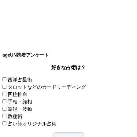
ageUN読者アンケート
好きな占術は？
西洋占星術
タロットなどのカードリーディング
四柱推命
手相・顔相
霊視・波動
数秘術
占い師オリジナル占術