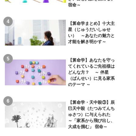
宿命～
【算命学まとめ】十大主
星（じゅうだいしゅせ
い） ～あなたの魅力と
才能を解き明かす～
【算命学】あなたを守っ
てくれているご先祖様は
どんな方？ ～ 伴星
（ばんせい）に見る家系
のテーマ ～
【算命学・天中殺③】辰
巳天中殺（たつみてんち
ゅさつ）に与えられた
～「家系から飛び出し、
大成を掴む」 宿命～