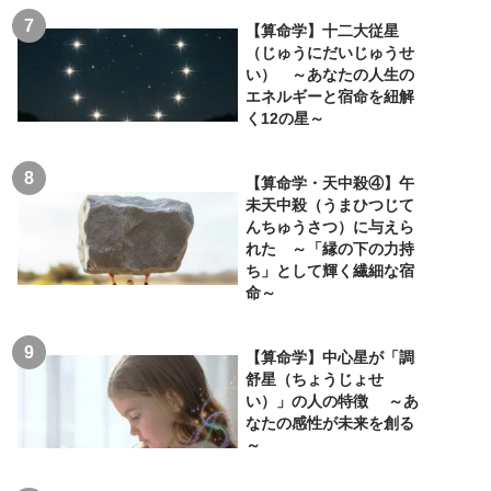
【算命学】十二大従星
（じゅうにだいじゅうせ
い） ～あなたの人生の
エネルギーと宿命を紐解
く12の星～
【算命学・天中殺④】午
未天中殺（うまひつじて
んちゅうさつ）に与えら
れた ～「縁の下の力持
ち」として輝く繊細な宿
命～
【算命学】中心星が「調
舒星（ちょうじょせ
い）」の人の特徴 ～あ
なたの感性が未来を創る
～