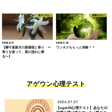
新月コラム
開運コラム
2018.8.11
2018.5.10
【獅子座新月の星模様と香り 〜
ワンネスちらっと体験＾＾
香りを使って、星の流れに乗
る〜】
アゲウン心理テスト
2026.07.27
【ageUN心理テスト】あなたの