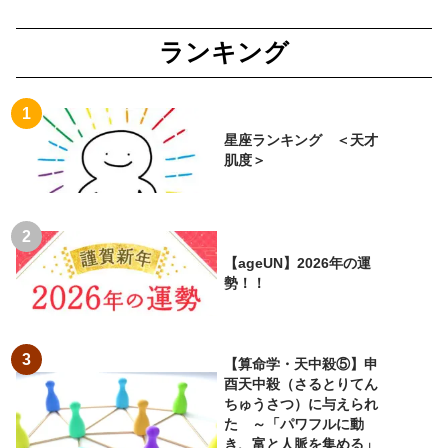
ランキング
星座ランキング ＜天才
肌度＞
【ageUN】2026年の運
勢！！
【算命学・天中殺⑤】申
酉天中殺（さるとりてん
ちゅうさつ）に与えられ
た ～「パワフルに動
き、富と人脈を集める」