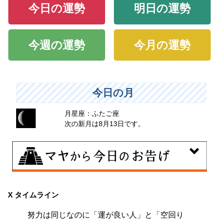
今日の運勢
明日の運勢
今週の運勢
今月の運勢
今日の月
月星座：ふたご座
次の新月は8月13日です。
8月8日
興味のある分野で、熟練を志す日。なんとなくではな
X タイムライン
く、そこに集中に、没頭することで、才能が開花しま
努力は同じなのに「運が良い人」と「空回り
す。