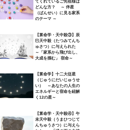
てくれているご先祖様は
どんな方？ ～ 伴星
（ばんせい）に見る家系
のテーマ ～
【算命学・天中殺③】辰
巳天中殺（たつみてんち
ゅさつ）に与えられた
～「家系から飛び出し、
大成を掴む」 宿命～
【算命学】十二大従星
（じゅうにだいじゅうせ
い） ～あなたの人生の
エネルギーと宿命を紐解
く12の星～
【算命学・天中殺④】午
未天中殺（うまひつじて
んちゅうさつ）に与えら