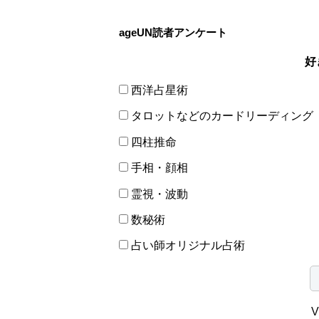
ageUN読者アンケート
好
西洋占星術
タロットなどのカードリーディング
四柱推命
手相・顔相
霊視・波動
数秘術
占い師オリジナル占術
V