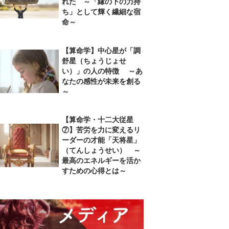
れた ～「縁の下の力持
ち」として輝く繊細な宿
命～
【算命学】中心星が「調
舒星（ちょうじょせ
い）」の人の特徴 ～あ
なたの感性が未来を創る
～
【算命学・十二大従星
⑦】苦労を力に変えるリ
ーダーの才能「天将星」
（てんしょうせい） ～
最高のエネルギーを活か
すための心得とは～