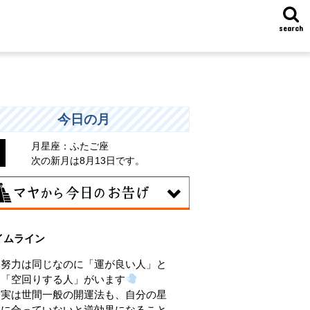
search
今日の月
月星座：ふたご座
次の新月は8月13日です。
9日
イムライン
きくエネルギーを放出する日。日々の活
をため込んで、自分の目標に向かって、
努力は同じなのに「運が良い人」と
気に解き放ちましょう。
「空回りする人」がいます
実は世間一般の開運法も、自分の星
に合っていないと逆効果になること