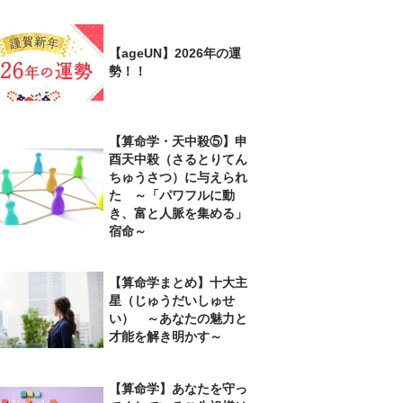
【ageUN】2026年の運
勢！！
【算命学・天中殺⑤】申
酉天中殺（さるとりてん
ちゅうさつ）に与えられ
た ～「パワフルに動
き、富と人脈を集める」
宿命～
【算命学まとめ】十大主
星（じゅうだいしゅせ
い） ～あなたの魅力と
才能を解き明かす～
【算命学】あなたを守っ