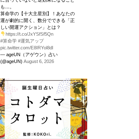
も…。
算命学の【十大主星別】！あなたの
運が劇的に開く、数分でできる「正
しい開運アクション」とは？
https://t.co/JxYSfSf5Qn
#算命学
#運気アップ
pic.twitter.com/E8IRYol8dl
— ageUN（アゲウン）占い
(@ageUN)
August 6, 2026