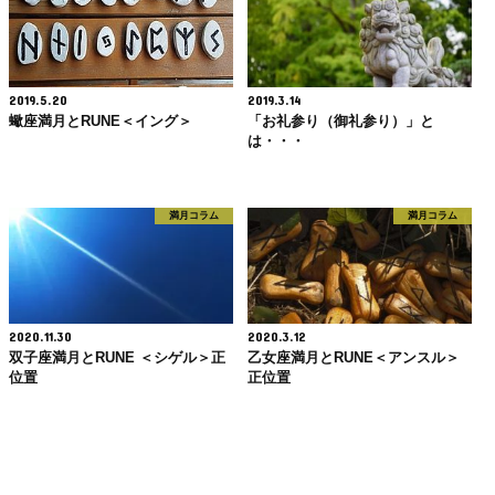
2019.5.20
2019.3.14
蠍座満月とRUNE＜イング＞
「お礼参り（御礼参り）」と
は・・・
満月コラム
満月コラム
2020.11.30
2020.3.12
双子座満月とRUNE ＜シゲル＞正
乙女座満月とRUNE＜アンスル＞
位置
正位置