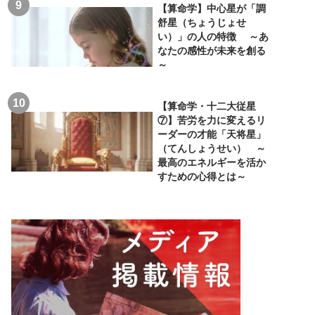
【算命学】中心星が「調
舒星（ちょうじょせ
い）」の人の特徴 ～あ
なたの感性が未来を創る
～
【算命学・十二大従星
⑦】苦労を力に変えるリ
ーダーの才能「天将星」
（てんしょうせい） ～
最高のエネルギーを活か
すための心得とは～