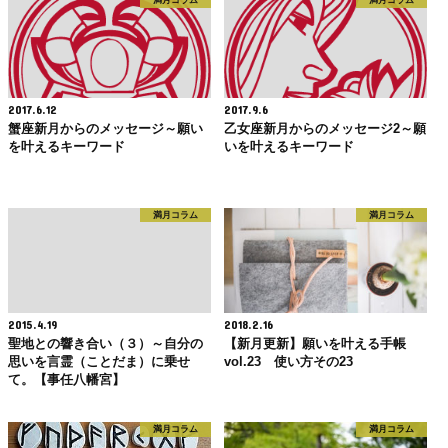
満月コラム
満月コラム
2017.6.12
2017.9.6
蟹座新月からのメッセージ～願い
乙女座新月からのメッセージ2～願
を叶えるキーワード
いを叶えるキーワード
満月コラム
満月コラム
2015.4.19
2018.2.16
聖地との響き合い（３）～自分の
【新月更新】願いを叶える手帳
思いを言霊（ことだま）に乗せ
vol.23 使い方その23
て。【事任八幡宮】
満月コラム
満月コラム