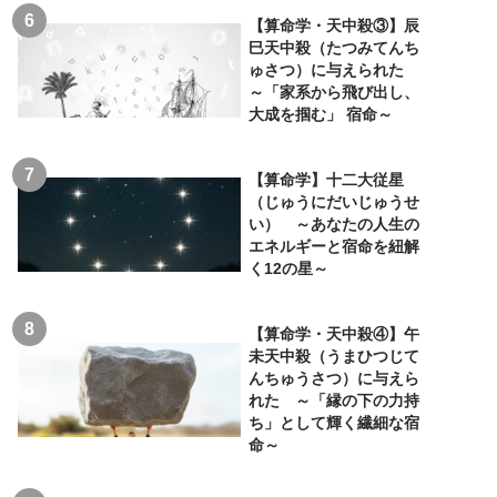
【算命学・天中殺③】辰
巳天中殺（たつみてんち
ゅさつ）に与えられた
～「家系から飛び出し、
大成を掴む」 宿命～
【算命学】十二大従星
（じゅうにだいじゅうせ
い） ～あなたの人生の
エネルギーと宿命を紐解
く12の星～
【算命学・天中殺④】午
未天中殺（うまひつじて
んちゅうさつ）に与えら
れた ～「縁の下の力持
ち」として輝く繊細な宿
命～