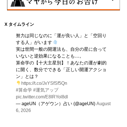
8月8日
興味のある分野で、熟練を志す日。なんとなくではな
X タイムライン
く、そこに集中に、没頭することで、才能が開花しま
努力は同じなのに「運が良い人」と「空回り
す。
する人」がいます
実は世間一般の開運法も、自分の星に合って
いないと逆効果になることも…。
算命学の【十大主星別】！あなたの運が劇的
に開く、数分でできる「正しい開運アクショ
ン」とは？
https://t.co/JxYSfSf5Qn
#算命学
#運気アップ
pic.twitter.com/E8IRYol8dl
— ageUN（アゲウン）占い (@ageUN)
August
6, 2026