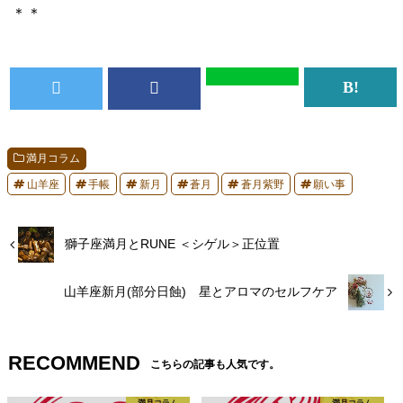
＊＊
満月コラム
山羊座
手帳
新月
蒼月
蒼月紫野
願い事
獅子座満月とRUNE ＜シゲル＞正位置
山羊座新月(部分日蝕) 星とアロマのセルフケア
RECOMMEND
こちらの記事も人気です。