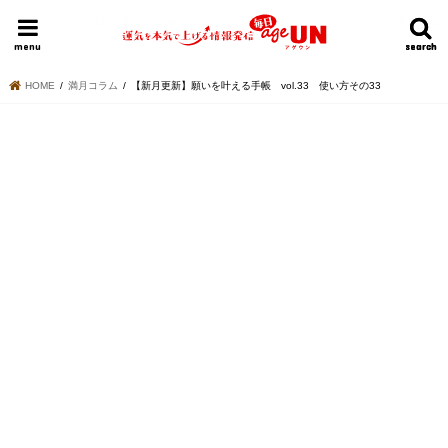
HOME
今日の運勢ランキング
明日の運勢ランキング
今週の運勢
menu
search
search
HOME
満月コラム
【新月更新】願いを叶える手帳 vol.33 使い方その33