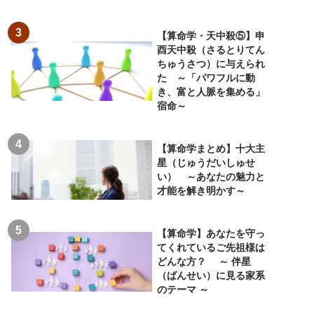
【算命学・天中殺⑤】申
酉天中殺（さるとりてん
ちゅうさつ）に与えられ
た ～「パワフルに動
き、富と人脈を集める」
宿命～
【算命学まとめ】十大主
星（じゅうだいしゅせ
い） ～あなたの魅力と
才能を解き明かす～
【算命学】あなたを守っ
てくれているご先祖様は
どんな方？ ～ 伴星
（ばんせい）に見る家系
のテーマ ～