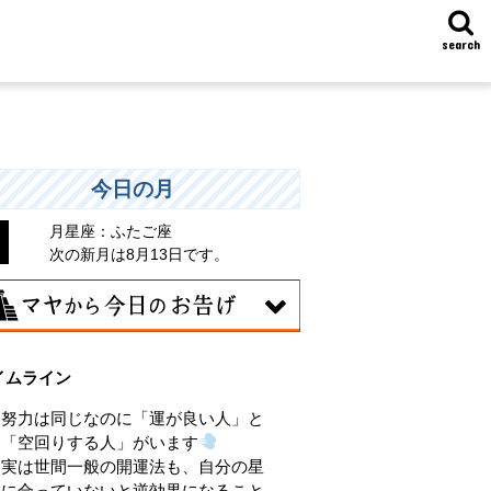
search
今日の月
月星座：ふたご座
次の新月は8月13日です。
8日
イムライン
味のある分野で、熟練を志す日。なんと
くではなく、そこに集中に、没頭するこ
努力は同じなのに「運が良い人」と
で、才能が開花します。
「空回りする人」がいます
実は世間一般の開運法も、自分の星
に合っていないと逆効果になること