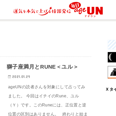
獅子座満月とRUNE＜ユル＞
2021.01.29
8月
ageUNの読者さんを対象にして占ってみ
X タ
興
な
ました。 今回はイチイのRune、ユル
と
（Ｙ）です。このRuneには、正位置と逆
位置の区別はありません。 終わりと始ま