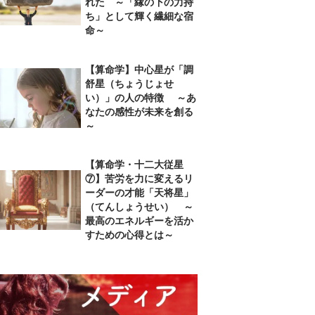
れた ～「縁の下の力持
ち」として輝く繊細な宿
命～
【算命学】中心星が「調
舒星（ちょうじょせ
い）」の人の特徴 ～あ
なたの感性が未来を創る
～
【算命学・十二大従星
⑦】苦労を力に変えるリ
ーダーの才能「天将星」
（てんしょうせい） ～
最高のエネルギーを活か
すための心得とは～