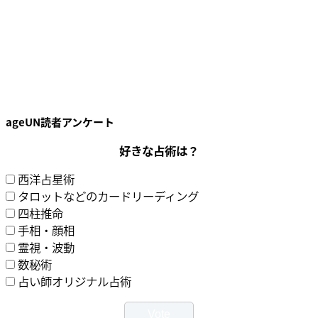
ageUN読者アンケート
好きな占術は？
西洋占星術
タロットなどのカードリーディング
四柱推命
手相・顔相
霊視・波動
数秘術
占い師オリジナル占術