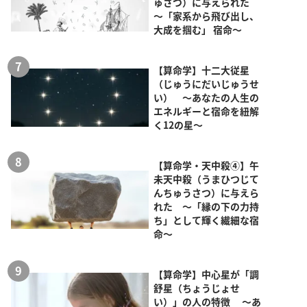
ゅさつ）に与えられた
～「家系から飛び出し、
大成を掴む」 宿命～
【算命学】十二大従星
（じゅうにだいじゅうせ
い） ～あなたの人生の
エネルギーと宿命を紐解
く12の星～
【算命学・天中殺④】午
未天中殺（うまひつじて
んちゅうさつ）に与えら
れた ～「縁の下の力持
ち」として輝く繊細な宿
命～
【算命学】中心星が「調
舒星（ちょうじょせ
い）」の人の特徴 ～あ