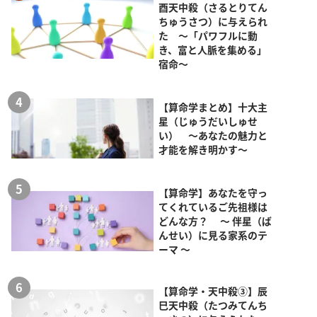
酉天中殺（さるとりてん
ちゅうさつ）に与えられ
た ～「パワフルに動
き、富と人脈を集める」
宿命～
【算命学まとめ】十大主
星（じゅうだいしゅせ
い） ～あなたの魅力と
才能を解き明かす～
【算命学】あなたを守っ
てくれているご先祖様は
どんな方？ ～ 伴星（ば
んせい）に見る家系のテ
ーマ ～
【算命学・天中殺③】辰
巳天中殺（たつみてんち