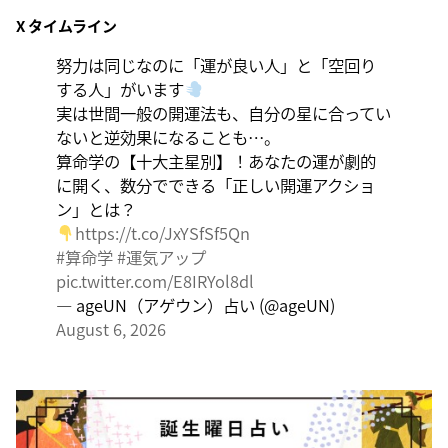
X タイムライン
大きくエネルギーを放出する日。日々の活力をため込ん
で、自分の目標に向かって、一気に解き放ちましょう。
努力は同じなのに「運が良い人」と「空回り
する人」がいます
実は世間一般の開運法も、自分の星に合ってい
ないと逆効果になることも…。
算命学の【十大主星別】！あなたの運が劇的
に開く、数分でできる「正しい開運アクショ
ン」とは？
https://t.co/JxYSfSf5Qn
#算命学
#運気アップ
pic.twitter.com/E8IRYol8dl
— ageUN（アゲウン）占い (@ageUN)
August 6, 2026