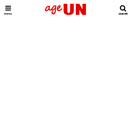
HOME
今日の運勢ランキング
明日の運勢ランキング
今週の運勢
menu
search
search