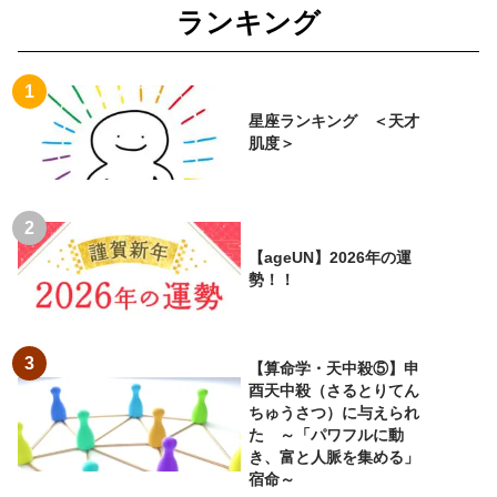
ランキング
星座ランキング ＜天才
肌度＞
【ageUN】2026年の運
勢！！
【算命学・天中殺⑤】申
酉天中殺（さるとりてん
ちゅうさつ）に与えられ
た ～「パワフルに動
き、富と人脈を集める」
宿命～