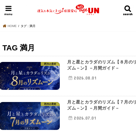
HOME
今日の運勢ランキング
明日の運勢ランキング
今週の運勢
menu
search
search
HOME
タグ : 満月
TAG
満月
月と星とカラダのリズム【８月の
西洋占星術
ズム－ン】－月間ガイド－
2026.08.01
月と星とカラダのリズム【７月の
西洋占星術
ズム－ン】－月間ガイド－
2026.07.01