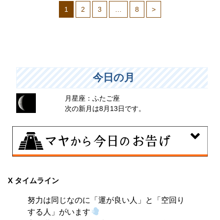
1
2
3
…
8
>
今日の月
月星座：ふたご座
次の新月は8月13日です。
8月8日
興味のある分野で、熟練を志す日。なんとなくではな
X タイムライン
く、そこに集中に、没頭することで、才能が開花しま
努力は同じなのに「運が良い人」と「空回り
す。
する人」がいます