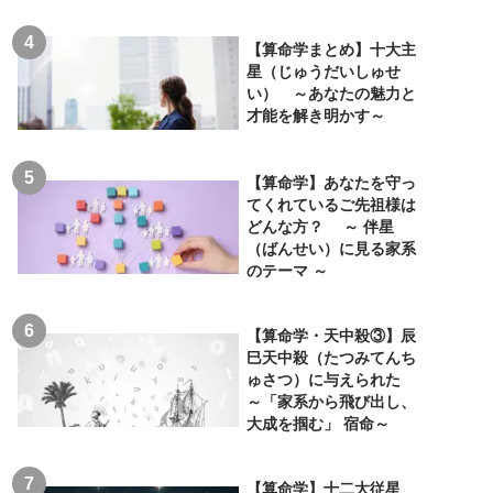
【算命学まとめ】十大主
星（じゅうだいしゅせ
い） ～あなたの魅力と
才能を解き明かす～
【算命学】あなたを守っ
てくれているご先祖様は
どんな方？ ～ 伴星
（ばんせい）に見る家系
のテーマ ～
【算命学・天中殺③】辰
巳天中殺（たつみてんち
ゅさつ）に与えられた
～「家系から飛び出し、
大成を掴む」 宿命～
【算命学】十二大従星