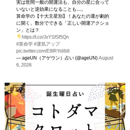
実は世間一般の開運法も、自分の星に合って
いないと逆効果になることも…。
算命学の【十大主星別】！あなたの運が劇的
に開く、数分でできる「正しい開運アクショ
ン」とは？
https://t.co/JxYSfSf5Qn
#算命学
#運気アップ
pic.twitter.com/E8IRYol8dl
— ageUN（アゲウン）占い (@ageUN)
August
6, 2026