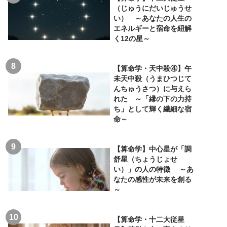
（じゅうにだいじゅうせ
い） ～あなたの人生の
エネルギーと宿命を紐解
く12の星～
【算命学・天中殺④】午
未天中殺（うまひつじて
んちゅうさつ）に与えら
れた ～「縁の下の力持
ち」として輝く繊細な宿
命～
【算命学】中心星が「調
舒星（ちょうじょせ
い）」の人の特徴 ～あ
なたの感性が未来を創る
～
【算命学・十二大従星