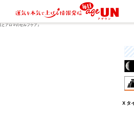
星とアロマのセルフケア』
8月
X タ
伝
す
統