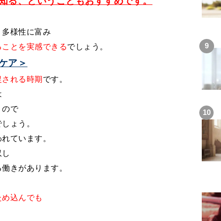
知る、ということもおすすめです。
、多様性に富み
ることを実感できる
でしょう。
ケア＞
促される時期
です。
は
くので
でしょう。
われています。
収し
る働きがあります。
ため込んでも