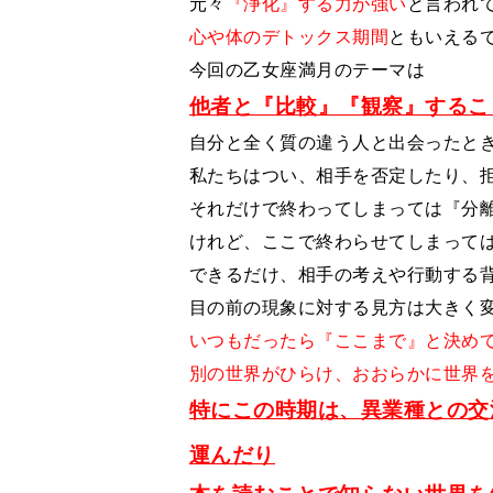
元々
『浄化』する力が強い
と言われ
心や体のデトックス期間
ともいえる
今回の乙女座満月のテーマは
他者と『比較』『観察』するこ
自分と全く質の違う人と出会ったと
私たちはつい、相手を否定したり、
それだけで終わってしまっては『分
けれど、ここで終わらせてしまって
できるだけ、相手の考えや行動する
目の前の現象に対する見方は大きく
いつもだったら『ここまで』と決め
別の世界がひらけ、おおらかに世界
特にこの時期は、異業種との交
運んだり