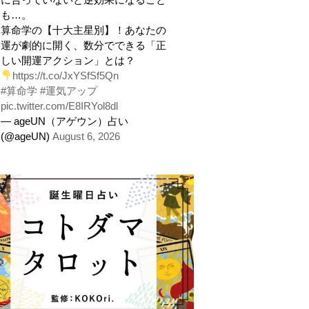
も…。
算命学の【十大主星別】！あなたの
運が劇的に開く、数分でできる「正
しい開運アクション」とは？
https://t.co/JxYSfSf5Qn
#算命学
#運気アップ
pic.twitter.com/E8IRYol8dl
— ageUN（アゲウン）占い
(@ageUN)
August 6, 2026