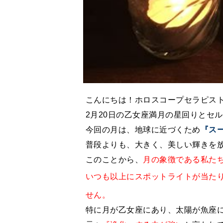
こんにちは！ホロスコープセラピストの
2月20日の乙女座満月の星回りとセ
今回の月は、地球に近づくため
『ス
普段よりも、大きく、美しい輝きを
このことから、
月の象徴である私た
いつも以上にスポットライトが当た
せん。
特に月が乙女座にあり、太陽が魚座