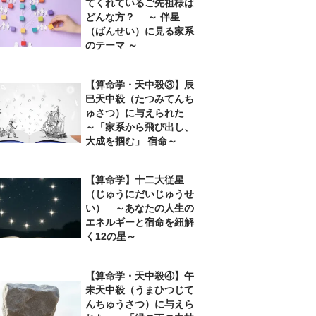
てくれているご先祖様は
どんな方？ ～ 伴星
（ばんせい）に見る家系
のテーマ ～
【算命学・天中殺③】辰
巳天中殺（たつみてんち
ゅさつ）に与えられた
～「家系から飛び出し、
大成を掴む」 宿命～
【算命学】十二大従星
（じゅうにだいじゅうせ
い） ～あなたの人生の
エネルギーと宿命を紐解
く12の星～
【算命学・天中殺④】午
未天中殺（うまひつじて
んちゅうさつ）に与えら