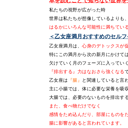
本を読むことで知らない世界を
私たちの視野が広がった時
世界は私たちが想像しているよりも
はるかにいろんな可能性に満ちてい
＜乙女座満月おすすめのセルフ
乙女座満月は、
心身のデトックスが
特にこの満月から次の新月にかけて
欠けていく月のフェーズに入ってい
『排出する』力はなおさら強くなる
乙女座は
『腸』
と関連していると言
主に小腸では、体に必要な栄養を吸
大腸では、必要のないものを排出す
また、食べ物だけでなく
感情をため込んだり、部屋にものを
腸に影響があると言われています。