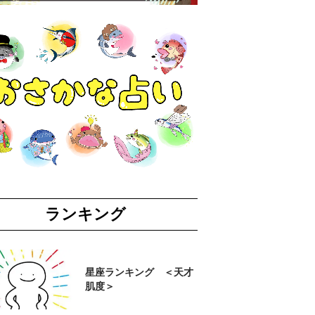
ランキング
星座ランキング ＜天才
肌度＞