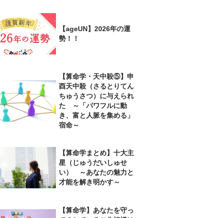
【ageUN】2026年の運
勢！！
【算命学・天中殺⑤】申
酉天中殺（さるとりてん
ちゅうさつ）に与えられ
た ～「パワフルに動
き、富と人脈を集める」
宿命～
【算命学まとめ】十大主
星（じゅうだいしゅせ
い） ～あなたの魅力と
才能を解き明かす～
【算命学】あなたを守っ