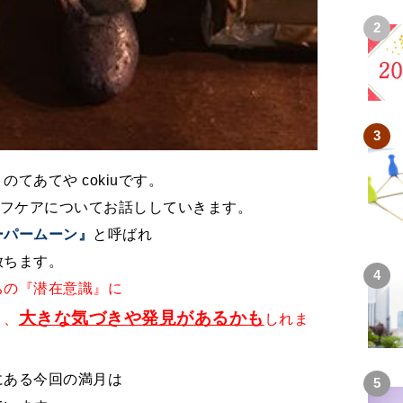
てあてや cokiuです。
ルフケアについてお話ししていきます。
ーパームーン』
と呼ばれ
放ちます。
ちの『潜在意識』に
大きな気づきや発見があるかも
り、
しれま
にある今回の満月は