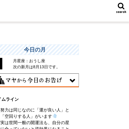
search
今日の月
月星座：おうし座
次の新月は8月13日です。
7日
イムライン
統や歴史的な過去のやり方・道筋を踏襲
る日。あなたの直感で伝統を踏まえ、伝
努力は同じなのに「運が良い人」と
を乗り越えるひらめきを。
「空回りする人」がいます
実は世間一般の開運法も、自分の星
に合っていないと逆効果になること