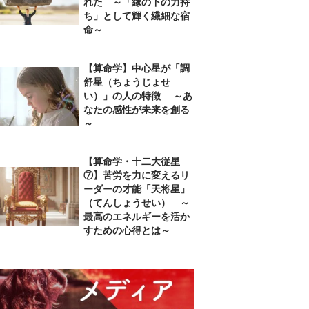
れた ～「縁の下の力持
ち」として輝く繊細な宿
命～
【算命学】中心星が「調
舒星（ちょうじょせ
い）」の人の特徴 ～あ
なたの感性が未来を創る
～
【算命学・十二大従星
⑦】苦労を力に変えるリ
ーダーの才能「天将星」
（てんしょうせい） ～
最高のエネルギーを活か
すための心得とは～