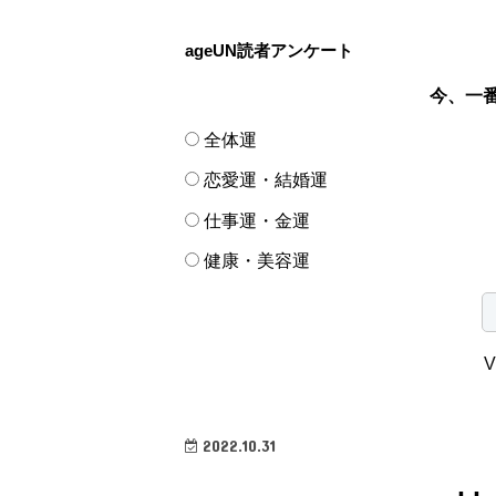
ageUN読者アンケート
今、一
全体運
恋愛運・結婚運
仕事運・金運
健康・美容運
V
2022.10.31