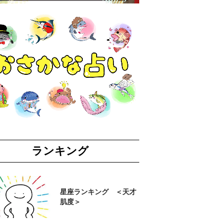
ランキング
星座ランキング ＜天才
肌度＞