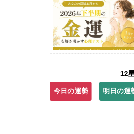
12
今日の運勢
明日の運