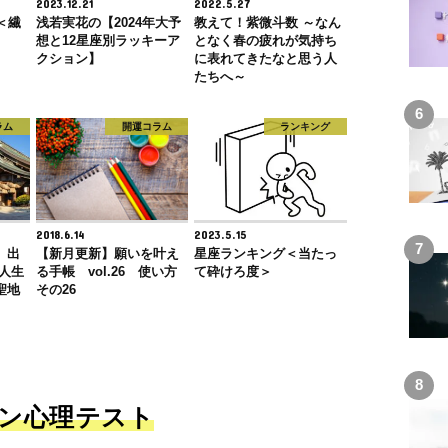
2023.12.21
2022.5.27
＜繊
浅若実花の【2024年大予
教えて！紫微斗数 ～なん
想と12星座別ラッキーア
となく春の疲れが気持ち
クション】
に表れてきたなと思う人
たちへ～
ラム
開運コラム
ランキング
2018.6.14
2023.5.15
、出
【新月更新】願いを叶え
星座ランキング＜当たっ
人生
る手帳 vol.26 使い方
て砕けろ度＞
聖地
その26
ン心理テスト