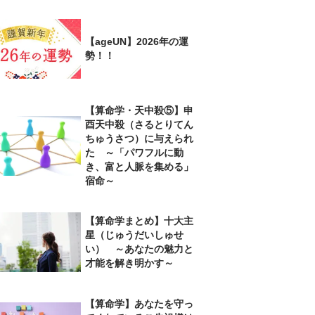
【ageUN】2026年の運
勢！！
【算命学・天中殺⑤】申
酉天中殺（さるとりてん
ちゅうさつ）に与えられ
た ～「パワフルに動
き、富と人脈を集める」
宿命～
【算命学まとめ】十大主
星（じゅうだいしゅせ
い） ～あなたの魅力と
才能を解き明かす～
【算命学】あなたを守っ