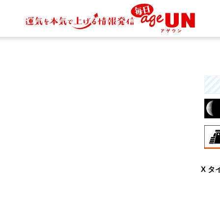
8月
X タ
伝
す
統