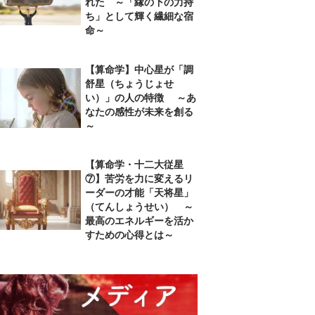
れた ～「縁の下の力持
ち」として輝く繊細な宿
命～
【算命学】中心星が「調
舒星（ちょうじょせ
い）」の人の特徴 ～あ
なたの感性が未来を創る
～
【算命学・十二大従星
⑦】苦労を力に変えるリ
ーダーの才能「天将星」
（てんしょうせい） ～
最高のエネルギーを活か
すための心得とは～