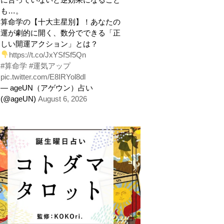
も…。
算命学の【十大主星別】！あなたの
運が劇的に開く、数分でできる「正
しい開運アクション」とは？
https://t.co/JxYSfSf5Qn
#算命学
#運気アップ
pic.twitter.com/E8IRYol8dl
— ageUN（アゲウン）占い
(@ageUN)
August 6, 2026