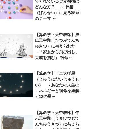
てくれているご先祖様は
どんな方？ ～ 伴星
（ばんせい）に見る家系
のテーマ ～
【算命学・天中殺③】辰
巳天中殺（たつみてんち
ゅさつ）に与えられた
～「家系から飛び出し、
大成を掴む」 宿命～
【算命学】十二大従星
（じゅうにだいじゅうせ
い） ～あなたの人生の
エネルギーと宿命を紐解
く12の星～
【算命学・天中殺④】午
未天中殺（うまひつじて
んちゅうさつ）に与えら