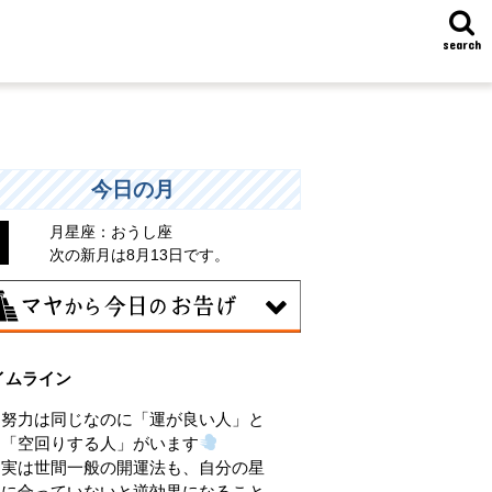
search
今日の月
月星座：おうし座
次の新月は8月13日です。
7日
イムライン
統や歴史的な過去のやり方・道筋を踏襲
る日。あなたの直感で伝統を踏まえ、伝
努力は同じなのに「運が良い人」と
を乗り越えるひらめきを。
「空回りする人」がいます
実は世間一般の開運法も、自分の星
に合っていないと逆効果になること