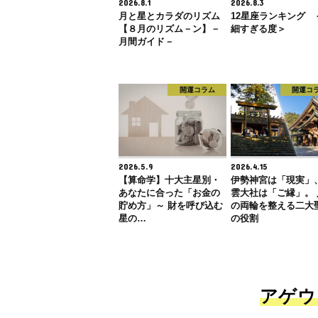
2026.8.1
2026.8.3
月と星とカラダのリズム
12星座ランキング 
【８月のリズム－ン】－
細すぎる度＞
月間ガイド－
開運コラム
開運コ
2026.5.9
2026.4.15
【算命学】十大主星別・
伊勢神宮は「現実」
あなたに合った「お金の
雲大社は「ご縁」。 
貯め方」～ 財を呼び込む
の両輪を整える二大
星の…
の役割
アゲウ