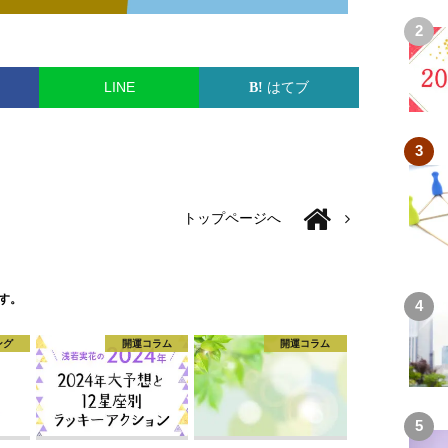
LINE
はてブ
トップページへ
す。
ング
開運コラム
開運コラム